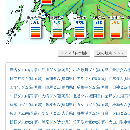
寺内ダム(福岡県)
江川ダム(福岡県)
小石原川ダム(福岡県)
合所ダム(
日向神ダム(福岡県)
南畑ダム(福岡県)
力丸ダム(福岡県)
油木ダム(福
ます渕ダム(福岡県)
陣屋ダム(福岡県)
瑞梅寺ダム(福岡県)
山神ダム(
牛頸ダム(福岡県)
犬鳴ダム(福岡県)
北谷ダム(福岡県)
猪野ダム(福岡
福智山ダム(福岡県)
藤波ダム(福岡県)
五ケ山ダム(福岡県)
松瀬ダム(
広川ダム(福岡県)
ななせダム(大分県)
耶馬溪ダム(大分県)
大山ダム(
松原ダム(大分県)
篠原ダム(大分県)
竹田取水堰(大分県)
大山川取水堰