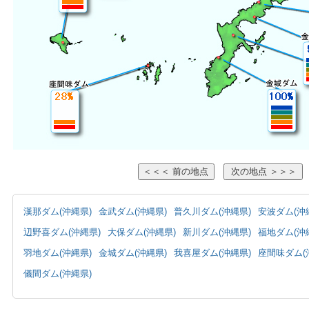
漢那ダム(沖縄県)
金武ダム(沖縄県)
普久川ダム(沖縄県)
安波ダム(沖
辺野喜ダム(沖縄県)
大保ダム(沖縄県)
新川ダム(沖縄県)
福地ダム(沖
羽地ダム(沖縄県)
金城ダム(沖縄県)
我喜屋ダム(沖縄県)
座間味ダム(
儀間ダム(沖縄県)