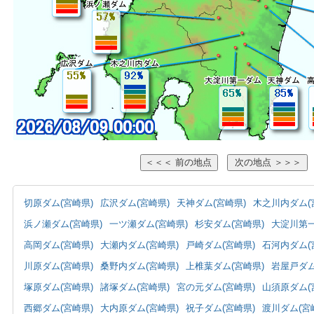
切原ダム(宮崎県)
広沢ダム(宮崎県)
天神ダム(宮崎県)
木之川内ダム(
浜ノ瀬ダム(宮崎県)
一ツ瀬ダム(宮崎県)
杉安ダム(宮崎県)
大淀川第一
高岡ダム(宮崎県)
大瀬内ダム(宮崎県)
戸崎ダム(宮崎県)
石河内ダム(
川原ダム(宮崎県)
桑野内ダム(宮崎県)
上椎葉ダム(宮崎県)
岩屋戸ダム
塚原ダム(宮崎県)
諸塚ダム(宮崎県)
宮の元ダム(宮崎県)
山須原ダム(
西郷ダム(宮崎県)
大内原ダム(宮崎県)
祝子ダム(宮崎県)
渡川ダム(宮