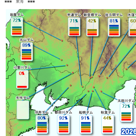
■■■ 東海 ■■■