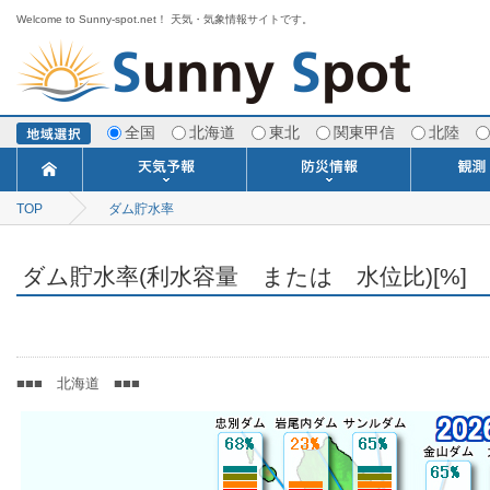
Welcome to Sunny-spot.net！ 天気・気象情報サイトです。
全国
北海道
東北
関東甲信
北陸
TOP
ダム貯水率
今日明日の天気
寒・暖候期予報
ポイント予報
週間天気予報
世界の天気
1ヶ月予報
3ヶ月予報
分布予報
海上予報
TOPICS
注意報・警報
土砂警戒情報
スモッグ情報
地方気象情報
地方天候情報
府県気象情報
府県天候情報
台風情報
地震情報
津波情報
火山情報
竜巻情報
洪水情報
海上警報
雨雲レーダ
ウィンド
専門天気
MET
潮汐
河川
生
季
専
紫
エ
海
ダ
風
ア
落
気
空
波
風
ダム貯水率(利水容量 または 水位比)[%]
■■■ 北海道 ■■■