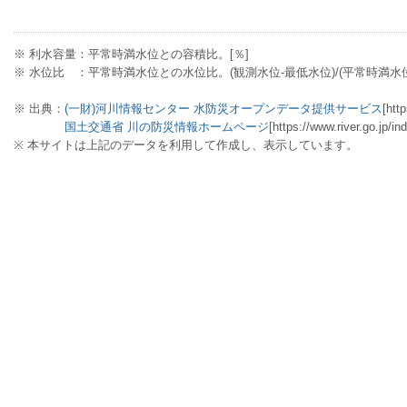
※ 利水容量：平常時満水位との容積比。[％]
※ 水位比 ：平常時満水位との水位比。(観測水位-最低水位)/(平常時満水位-最
※ 出典：
(一財)河川情報センター 水防災オープンデータ提供サービス
[http
国土交通省 川の防災情報ホームページ
[https://www.river.go.jp/in
※ 本サイトは上記のデータを利用して作成し、表示しています。