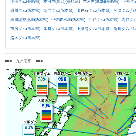
小浦ダム(長崎県)
本河内(高部)(長崎県)
本河内(低部)(長崎県)
下筌ダム
緑川ダム(熊本県)
竜門ダム(熊本県)
瀬戸石ダム(熊本県)
船津ダム(熊
黒川調整池堰(熊本県)
甲佐取水堰(熊本県)
油谷ダム(熊本県)
内谷ダム
市房ダム(熊本県)
氷川ダム(熊本県)
上津浦ダム(熊本県)
亀川ダム(熊
路木ダム(熊本県)
■■■ 九州南部 ■■■