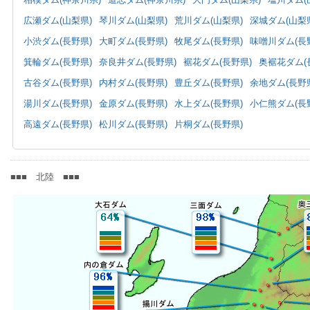
広瀬ダム(山梨県)
琴川ダム(山梨県)
荒川ダム(山梨県)
深城ダム(山梨
小渋ダム(長野県)
大町ダム(長野県)
牧尾ダム(長野県)
味噌川ダム(長
箕輪ダム(長野県)
奈良井ダム(長野県)
裾花ダム(長野県)
奥裾花ダム(
古谷ダム(長野県)
内村ダム(長野県)
豊丘ダム(長野県)
余地ダム(長野
湯川ダム(長野県)
金原ダム(長野県)
水上ダム(長野県)
小仁熊ダム(長
高遠ダム(長野県)
松川ダム(長野県)
片桐ダム(長野県)
■■■ 北陸 ■■■