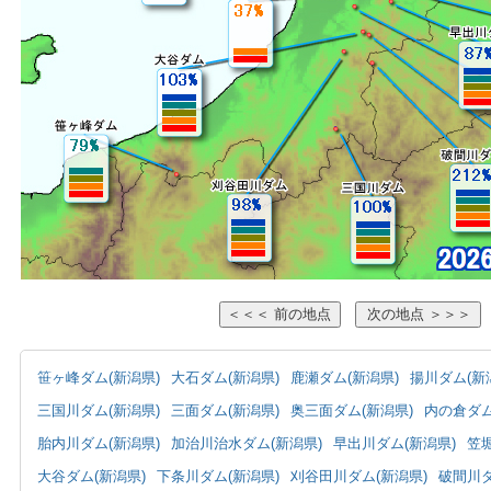
笹ヶ峰ダム(新潟県)
大石ダム(新潟県)
鹿瀬ダム(新潟県)
揚川ダム(新
三国川ダム(新潟県)
三面ダム(新潟県)
奥三面ダム(新潟県)
内の倉ダム
胎内川ダム(新潟県)
加治川治水ダム(新潟県)
早出川ダム(新潟県)
笠堀
大谷ダム(新潟県)
下条川ダム(新潟県)
刈谷田川ダム(新潟県)
破間川ダ