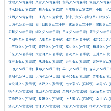
世増ダム(青森県)
久吉ダム(青森県)
相馬ダム(青森県)
飯詰ダム(青森
清水目ダム(青森県)
川内ダム(青森県)
早瀬野ダム(青森県)
小田川ダム
浪岡ダム(青森県)
二庄内ダム(青森県)
新小戸六ダム(青森県)
胆沢ダム
田瀬ダム(岩手県)
四十四田ダム(岩手県)
御所ダム(岩手県)
湯田ダム(
簗川ダム(岩手県)
綱取ダム(岩手県)
日向ダム(岩手県)
鷹生ダム(岩手
早池峰ダム(岩手県)
入畑ダム(岩手県)
遠野ダム(岩手県)
遠野第二ダム
山王海ダム(岩手県)
豊沢ダム(岩手県)
葛丸ダム(岩手県)
相川ダム(岩
千松ダム(岩手県)
大志田ダム(岩手県)
岩洞ダム(岩手県)
玉川ダム(秋
森吉山ダム(秋田県)
旭川ダム(秋田県)
岩見ダム(秋田県)
素波里ダム(
山瀬ダム(秋田県)
萩形ダム(秋田県)
早口ダム(秋田県)
森吉ダム(秋田
鎧畑ダム(秋田県)
大内ダム(秋田県)
砂子沢ダム(秋田県)
皆瀬ダム(秋
大松川ダム(秋田県)
水沢ダム(秋田県)
七ケ宿ダム(宮城県)
釜房ダム(
鳴子ダム(宮城県)
花山ダム(宮城県)
栗駒ダム(宮城県)
化女沼ダム(宮
荒砥沢ダム(宮城県)
長沼ダム(宮城県)
上大沢ダム(宮城県)
南川ダム(
漆沢ダム(宮城県)
宮床ダム(宮城県)
大倉ダム(宮城県)
樽水ダム(宮城