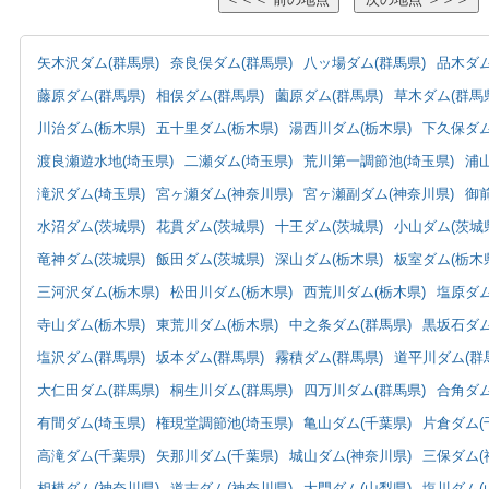
矢木沢ダム(群馬県)
奈良俣ダム(群馬県)
八ッ場ダム(群馬県)
品木ダム
藤原ダム(群馬県)
相俣ダム(群馬県)
薗原ダム(群馬県)
草木ダム(群馬
川治ダム(栃木県)
五十里ダム(栃木県)
湯西川ダム(栃木県)
下久保ダム
渡良瀬遊水地(埼玉県)
二瀬ダム(埼玉県)
荒川第一調節池(埼玉県)
浦山
滝沢ダム(埼玉県)
宮ヶ瀬ダム(神奈川県)
宮ヶ瀬副ダム(神奈川県)
御
水沼ダム(茨城県)
花貫ダム(茨城県)
十王ダム(茨城県)
小山ダム(茨城
竜神ダム(茨城県)
飯田ダム(茨城県)
深山ダム(栃木県)
板室ダム(栃木
三河沢ダム(栃木県)
松田川ダム(栃木県)
西荒川ダム(栃木県)
塩原ダム
寺山ダム(栃木県)
東荒川ダム(栃木県)
中之条ダム(群馬県)
黒坂石ダム
塩沢ダム(群馬県)
坂本ダム(群馬県)
霧積ダム(群馬県)
道平川ダム(群
大仁田ダム(群馬県)
桐生川ダム(群馬県)
四万川ダム(群馬県)
合角ダム
有間ダム(埼玉県)
権現堂調節池(埼玉県)
亀山ダム(千葉県)
片倉ダム(
高滝ダム(千葉県)
矢那川ダム(千葉県)
城山ダム(神奈川県)
三保ダム(
相模ダム(神奈川県)
道志ダム(神奈川県)
大門ダム(山梨県)
塩川ダム(