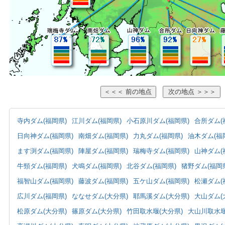
寺内ダム(福岡県)
江川ダム(福岡県)
小石原川ダム(福岡県)
合所ダム(
日向神ダム(福岡県)
南畑ダム(福岡県)
力丸ダム(福岡県)
油木ダム(福
ます渕ダム(福岡県)
陣屋ダム(福岡県)
瑞梅寺ダム(福岡県)
山神ダム(
牛頸ダム(福岡県)
犬鳴ダム(福岡県)
北谷ダム(福岡県)
猪野ダム(福岡
福智山ダム(福岡県)
藤波ダム(福岡県)
五ケ山ダム(福岡県)
松瀬ダム(
広川ダム(福岡県)
ななせダム(大分県)
耶馬溪ダム(大分県)
大山ダム(
松原ダム(大分県)
篠原ダム(大分県)
竹田取水堰(大分県)
大山川取水堰