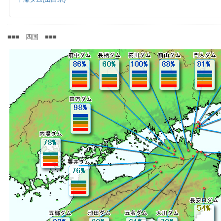
■■■ 四国 ■■■