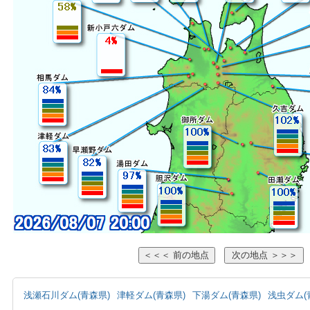
浅瀬石川ダム(青森県)
津軽ダム(青森県)
下湯ダム(青森県)
浅虫ダム(