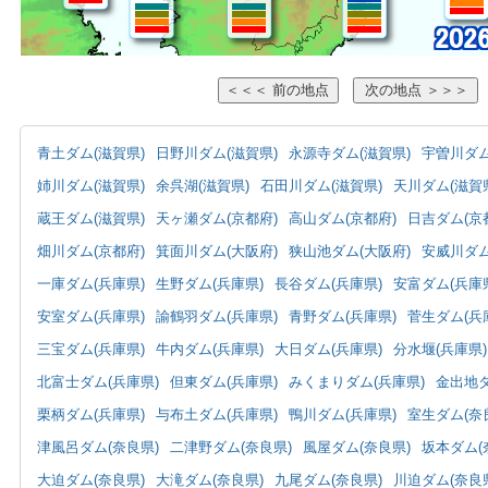
青土ダム(滋賀県)
日野川ダム(滋賀県)
永源寺ダム(滋賀県)
宇曽川ダム
姉川ダム(滋賀県)
余呉湖(滋賀県)
石田川ダム(滋賀県)
天川ダム(滋賀
蔵王ダム(滋賀県)
天ヶ瀬ダム(京都府)
高山ダム(京都府)
日吉ダム(京
畑川ダム(京都府)
箕面川ダム(大阪府)
狭山池ダム(大阪府)
安威川ダム
一庫ダム(兵庫県)
生野ダム(兵庫県)
長谷ダム(兵庫県)
安富ダム(兵庫
安室ダム(兵庫県)
諭鶴羽ダム(兵庫県)
青野ダム(兵庫県)
菅生ダム(兵
三宝ダム(兵庫県)
牛内ダム(兵庫県)
大日ダム(兵庫県)
分水堰(兵庫県)
北富士ダム(兵庫県)
但東ダム(兵庫県)
みくまりダム(兵庫県)
金出地ダ
栗柄ダム(兵庫県)
与布土ダム(兵庫県)
鴨川ダム(兵庫県)
室生ダム(奈
津風呂ダム(奈良県)
二津野ダム(奈良県)
風屋ダム(奈良県)
坂本ダム(
大迫ダム(奈良県)
大滝ダム(奈良県)
九尾ダム(奈良県)
川迫ダム(奈良