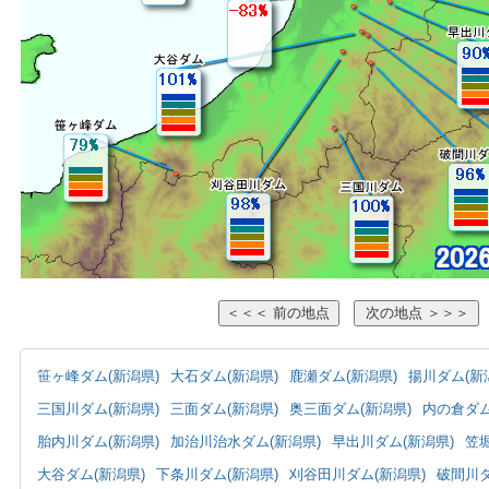
笹ヶ峰ダム(新潟県)
大石ダム(新潟県)
鹿瀬ダム(新潟県)
揚川ダム(新
三国川ダム(新潟県)
三面ダム(新潟県)
奥三面ダム(新潟県)
内の倉ダム
胎内川ダム(新潟県)
加治川治水ダム(新潟県)
早出川ダム(新潟県)
笠堀
大谷ダム(新潟県)
下条川ダム(新潟県)
刈谷田川ダム(新潟県)
破間川ダ