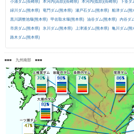
小浦ダム(長崎県)
本河内(高部)(長崎県)
本河内(低部)(長崎県)
下筌ダム
緑川ダム(熊本県)
竜門ダム(熊本県)
瀬戸石ダム(熊本県)
船津ダム(熊
黒川調整池堰(熊本県)
甲佐取水堰(熊本県)
油谷ダム(熊本県)
内谷ダム
市房ダム(熊本県)
氷川ダム(熊本県)
上津浦ダム(熊本県)
亀川ダム(熊
路木ダム(熊本県)
■■■ 九州南部 ■■■