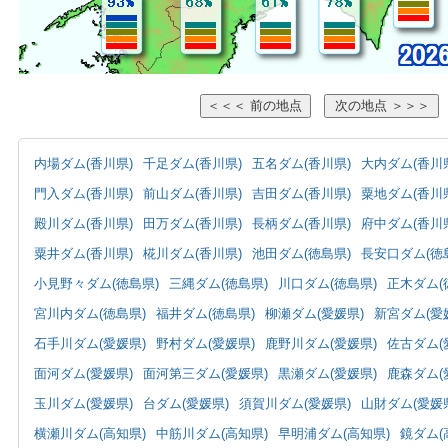
内場ダム(香川県)
千足ダム(香川県)
五名ダム(香川県)
大内ダム(香川
門入ダム(香川県)
前山ダム(香川県)
吉田ダム(香川県)
粟地ダム(香川
殿川ダム(香川県)
田万ダム(香川県)
長柄ダム(香川県)
府中ダム(香川
粟井ダム(香川県)
椛川ダム(香川県)
池田ダム(徳島県)
長安口ダム(徳
小見野々ダム(徳島県)
三縄ダム(徳島県)
川口ダム(徳島県)
正木ダム(
宮川内ダム(徳島県)
福井ダム(徳島県)
柳瀬ダム(愛媛県)
新宮ダム(愛
石手川ダム(愛媛県)
野村ダム(愛媛県)
鹿野川ダム(愛媛県)
佐古ダム(
面河ダム(愛媛県)
面河第三ダム(愛媛県)
黒瀬ダム(愛媛県)
鹿森ダム(
玉川ダム(愛媛県)
台ダム(愛媛県)
須賀川ダム(愛媛県)
山財ダム(愛媛
横瀬川ダム(高知県)
中筋川ダム(高知県)
早明浦ダム(高知県)
鏡ダム(