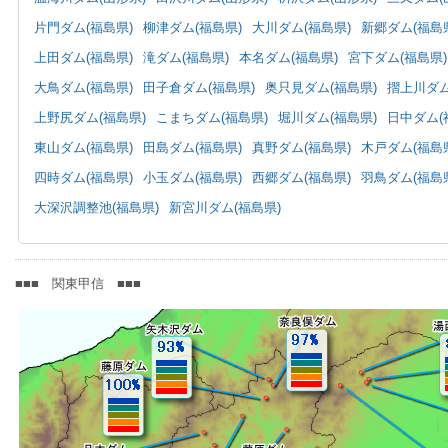
片門ダム(福島県)
柳津ダム(福島県)
大川ダム(福島県)
新郷ダム(福島
上田ダム(福島県)
滝ダム(福島県)
本名ダム(福島県)
宮下ダム(福島県)
大鳥ダム(福島県)
田子倉ダム(福島県)
奥只見ダム(福島県)
摺上川ダム
上野尻ダム(福島県)
こまちダム(福島県)
堀川ダム(福島県)
日中ダム(
東山ダム(福島県)
田島ダム(福島県)
真野ダム(福島県)
木戸ダム(福島
四時ダム(福島県)
小玉ダム(福島県)
西郷ダム(福島県)
羽鳥ダム(福島
大深沢調整池(福島県)
新宮川ダム(福島県)
■■■ 関東甲信 ■■■