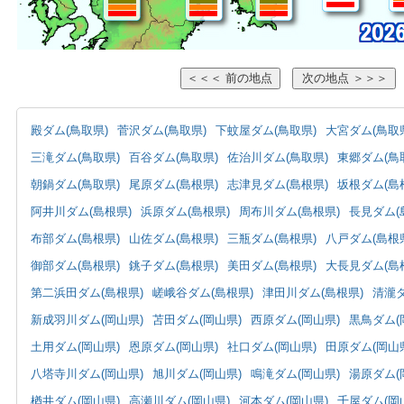
殿ダム(鳥取県)
菅沢ダム(鳥取県)
下蚊屋ダム(鳥取県)
大宮ダム(鳥取
三滝ダム(鳥取県)
百谷ダム(鳥取県)
佐治川ダム(鳥取県)
東郷ダム(鳥
朝鍋ダム(鳥取県)
尾原ダム(島根県)
志津見ダム(島根県)
坂根ダム(島
阿井川ダム(島根県)
浜原ダム(島根県)
周布川ダム(島根県)
長見ダム(
布部ダム(島根県)
山佐ダム(島根県)
三瓶ダム(島根県)
八戸ダム(島根
御部ダム(島根県)
銚子ダム(島根県)
美田ダム(島根県)
大長見ダム(島
第二浜田ダム(島根県)
嵯峨谷ダム(島根県)
津田川ダム(島根県)
清瀧ダ
新成羽川ダム(岡山県)
苫田ダム(岡山県)
西原ダム(岡山県)
黒鳥ダム(
土用ダム(岡山県)
恩原ダム(岡山県)
社口ダム(岡山県)
田原ダム(岡山
八塔寺川ダム(岡山県)
旭川ダム(岡山県)
鳴滝ダム(岡山県)
湯原ダム(
楢井ダム(岡山県)
高瀬川ダム(岡山県)
河本ダム(岡山県)
千屋ダム(岡