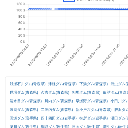
浅瀬石川ダム(青森県)
津軽ダム(青森県)
下湯ダム(青森県)
浅虫ダム(
世増ダム(青森県)
久吉ダム(青森県)
相馬ダム(青森県)
飯詰ダム(青森
清水目ダム(青森県)
川内ダム(青森県)
早瀬野ダム(青森県)
小田川ダム
浪岡ダム(青森県)
二庄内ダム(青森県)
新小戸六ダム(青森県)
胆沢ダム
田瀬ダム(岩手県)
四十四田ダム(岩手県)
御所ダム(岩手県)
湯田ダム(
簗川ダム(岩手県)
綱取ダム(岩手県)
日向ダム(岩手県)
鷹生ダム(岩手