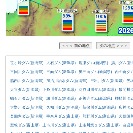
笹ヶ峰ダム(新潟県)
大石ダム(新潟県)
鹿瀬ダム(新潟県)
揚川ダム(新
三国川ダム(新潟県)
三面ダム(新潟県)
奥三面ダム(新潟県)
内の倉ダム
胎内川ダム(新潟県)
加治川治水ダム(新潟県)
早出川ダム(新潟県)
笠堀
大谷ダム(新潟県)
下条川ダム(新潟県)
刈谷田川ダム(新潟県)
破間川ダ
鯖石川ダム(新潟県)
城川ダム(新潟県)
正善寺ダム(新潟県)
柿崎川ダム
大野川ダム(新潟県)
久知川ダム(新潟県)
新保川ダム(新潟県)
広神ダム
奥胎内ダム(新潟県)
宇奈月ダム(富山県)
熊野川ダム(富山県)
久婦須川
室牧ダム(富山県)
上市川ダム(富山県)
上市川第２ダム(富山県)
白岩川