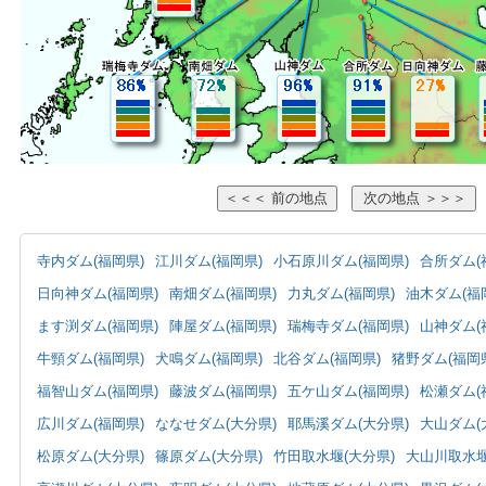
寺内ダム(福岡県)
江川ダム(福岡県)
小石原川ダム(福岡県)
合所ダム(
日向神ダム(福岡県)
南畑ダム(福岡県)
力丸ダム(福岡県)
油木ダム(福
ます渕ダム(福岡県)
陣屋ダム(福岡県)
瑞梅寺ダム(福岡県)
山神ダム(
牛頸ダム(福岡県)
犬鳴ダム(福岡県)
北谷ダム(福岡県)
猪野ダム(福岡
福智山ダム(福岡県)
藤波ダム(福岡県)
五ケ山ダム(福岡県)
松瀬ダム(
広川ダム(福岡県)
ななせダム(大分県)
耶馬溪ダム(大分県)
大山ダム(
松原ダム(大分県)
篠原ダム(大分県)
竹田取水堰(大分県)
大山川取水堰