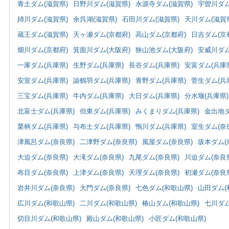
青土ダム(滋賀県)
日野川ダム(滋賀県)
永源寺ダム(滋賀県)
宇曽川ダム
姉川ダム(滋賀県)
余呉湖(滋賀県)
石田川ダム(滋賀県)
天川ダム(滋賀
蔵王ダム(滋賀県)
天ヶ瀬ダム(京都府)
高山ダム(京都府)
日吉ダム(京
畑川ダム(京都府)
箕面川ダム(大阪府)
狭山池ダム(大阪府)
安威川ダム
一庫ダム(兵庫県)
生野ダム(兵庫県)
長谷ダム(兵庫県)
安富ダム(兵庫
安室ダム(兵庫県)
諭鶴羽ダム(兵庫県)
青野ダム(兵庫県)
菅生ダム(兵
三宝ダム(兵庫県)
牛内ダム(兵庫県)
大日ダム(兵庫県)
分水堰(兵庫県)
北富士ダム(兵庫県)
但東ダム(兵庫県)
みくまりダム(兵庫県)
金出地ダ
栗柄ダム(兵庫県)
与布土ダム(兵庫県)
鴨川ダム(兵庫県)
室生ダム(奈
津風呂ダム(奈良県)
二津野ダム(奈良県)
風屋ダム(奈良県)
坂本ダム(
大迫ダム(奈良県)
大滝ダム(奈良県)
九尾ダム(奈良県)
川迫ダム(奈良
布目ダム(奈良県)
上津ダム(奈良県)
天理ダム(奈良県)
初瀬ダム(奈良
岩井川ダム(奈良県)
大門ダム(奈良県)
七色ダム(和歌山県)
山田ダム(
広川ダム(和歌山県)
二川ダム(和歌山県)
椿山ダム(和歌山県)
七川ダム
切目川ダム(和歌山県)
殿山ダム(和歌山県)
小匠ダム(和歌山県)