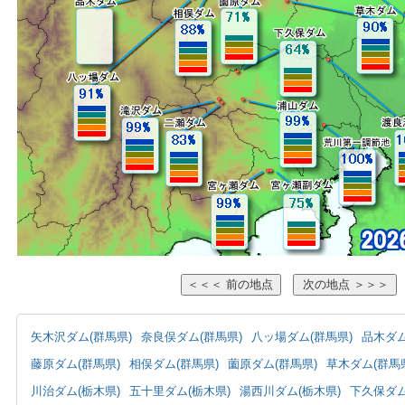
矢木沢ダム(群馬県)
奈良俣ダム(群馬県)
八ッ場ダム(群馬県)
品木ダム
藤原ダム(群馬県)
相俣ダム(群馬県)
薗原ダム(群馬県)
草木ダム(群馬
川治ダム(栃木県)
五十里ダム(栃木県)
湯西川ダム(栃木県)
下久保ダム