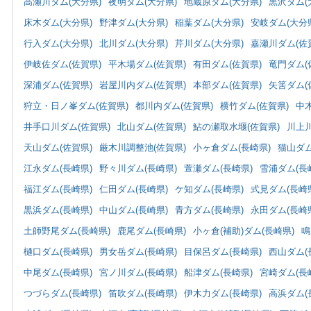
高瀬川ダム(大分県)
夜明ダム(大分県)
地蔵原ダム(大分県)
黒沢ダム(
床木ダム(大分県)
野津ダム(大分県)
稲葉ダム(大分県)
安岐ダム(大分
行入ダム(大分県)
北川ダム(大分県)
芹川ダム(大分県)
嘉瀬川ダム(佐
伊岐佐ダム(佐賀県)
平木場ダム(佐賀県)
有田ダム(佐賀県)
竜門ダム(
深浦ダム(佐賀県)
岩屋川内ダム(佐賀県)
本部ダム(佐賀県)
矢筈ダム(
狩立・日ノ峯ダム(佐賀県)
都川内ダム(佐賀県)
横竹ダム(佐賀県)
中
井手口川ダム(佐賀県)
北山ダム(佐賀県)
鮎の瀬取水堰(佐賀県)
川上川
天山ダム(佐賀県)
厳木川調整池(佐賀県)
小ヶ倉ダム(長崎県)
猫山ダム
江永ダム(長崎県)
野々川ダム(長崎県)
萱瀬ダム(長崎県)
雪浦ダム(長
福江ダム(長崎県)
仁田ダム(長崎県)
ケ知ダム(長崎県)
式見ダム(長崎
黒浜ダム(長崎県)
中山ダム(長崎県)
青方ダム(長崎県)
永田ダム(長崎
土師野尾ダム(長崎県)
鹿尾ダム(長崎県)
小ヶ倉(補助)ダム(長崎県)
鳴
樋口ダム(長崎県)
男女岳ダム(長崎県)
目保呂ダム(長崎県)
西山ダム(
中尾ダム(長崎県)
宮ノ川ダム(長崎県)
船津ダム(長崎県)
宮崎ダム(長
つづらダム(長崎県)
笛吹ダム(長崎県)
伊木力ダム(長崎県)
高浜ダム(