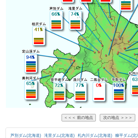
芦別ダム(北海道)
滝里ダム(北海道)
札内川ダム(北海道)
糠平ダム(北