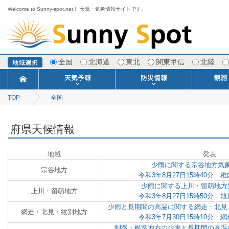
Welcome to Sunny-spot.net！ 天気・気象情報サイトです。
全国
北海道
東北
関東甲信
北陸
TOP
全国
今日明日の天気
寒・暖候期予報
ポイント予報
週間天気予報
世界の天気
1ヶ月予報
3ヶ月予報
分布予報
海上予報
TOPICS
注意報・警報
土砂警戒情報
スモッグ情報
地方気象情報
地方天候情報
府県気象情報
府県天候情報
台風情報
地震情報
津波情報
火山情報
竜巻情報
洪水情報
海上警報
雨雲レーダ
ウィンド
専門天気
MET
潮汐
河川
生
季
専
紫
エ
海
ダ
風
ア
落
気
空
波
風
府県天候情報
地域
発表
少雨に関する宗谷地方気象
宗谷地方
令和3年8月27日15時40分
少雨に関する上川・留萌地方
上川・留萌地方
令和3年8月27日15時50分
少雨と長期間の高温に関する網走・北見
網走・北見・紋別地方
令和3年7月30日15時10分
釧路・根室地方の少雨と長期間の高温