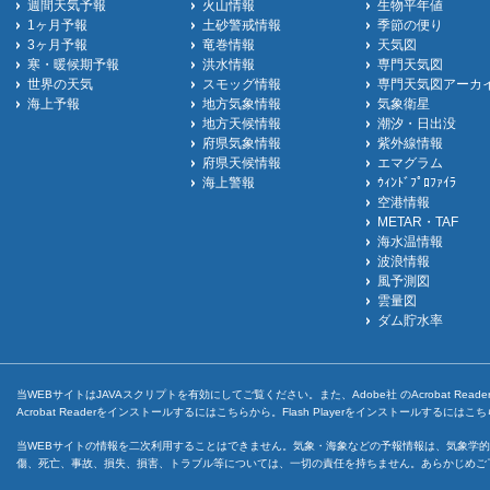
週間天気予報
火山情報
生物平年値
1ヶ月予報
土砂警戒情報
季節の便り
3ヶ月予報
竜巻情報
天気図
寒・暖候期予報
洪水情報
専門天気図
世界の天気
スモッグ情報
専門天気図アーカ
海上予報
地方気象情報
気象衛星
地方天候情報
潮汐・日出没
府県気象情報
紫外線情報
府県天候情報
エマグラム
海上警報
ｳｨﾝﾄﾞﾌﾟﾛﾌｧｲﾗ
空港情報
METAR・TAF
海水温情報
波浪情報
風予測図
雲量図
ダム貯水率
当WEBサイトはJAVAスクリプトを有効にしてご覧ください。また、Adobe社 のAcrobat ReaderとF
Acrobat Readerをインストールするには
こちら
から。Flash Playerをインストールするには
こち
当WEBサイトの情報を二次利用することはできません。気象・海象などの予報情報は、気象学的
傷、死亡、事故、損失、損害、トラブル等については、一切の責任を持ちません。あらかじめご