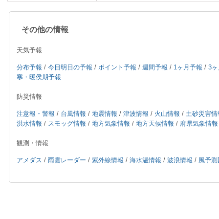
その他の情報
天気予報
分布予報
/
今日明日の予報
/
ポイント予報
/
週間予報
/
1ヶ月予報
/
3
寒・暖侯期予報
防災情報
注意報・警報
/
台風情報
/
地震情報
/
津波情報
/
火山情報
/
土砂災害情
洪水情報
/
スモッグ情報
/
地方気象情報
/
地方天候情報
/
府県気象情報
観測・情報
アメダス
/
雨雲レーダー
/
紫外線情報
/
海水温情報
/
波浪情報
/
風予測