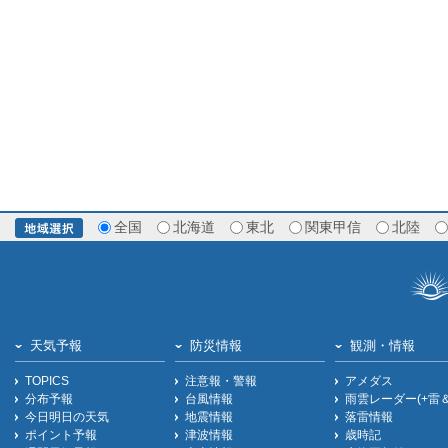
全国
北海道
東北
関東甲信
北陸
天気予報
防災情報
観測・情報
TOPICS
注意報・警報
アメダス
分布予報
台風情報
雨雲レーダー(+雷
今日明日の天気
地震情報
落雷情報
ポイント予報
津波情報
歳時記