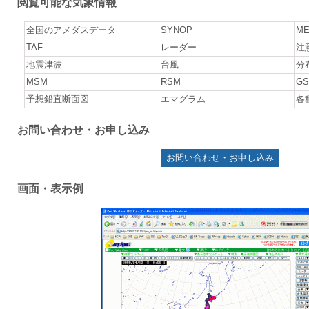
閲覧可能な気象情報
全国のアメダスデータ
SYNOP
ME
TAF
レーダー
注
地震津波
台風
分
MSM
RSM
G
予想鉛直断面図
エマグラム
各
お問い合わせ・お申し込み
お問い合わせ・お申し込み
画面・表示例