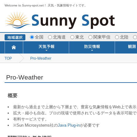
Welcome to Sunny-spot.net！ 天気・気象情報サイトです。
全国
北海道
東北
関東甲信
北陸
TOP
Pro-Weather
今日明日の天気
寒・暖候期予報
ポイント予報
週間天気予報
世界の天気
1ヶ月予報
3ヶ月予報
分布予報
海上予報
TOPICS
注意報・警報
土砂警戒情報
スモッグ情報
地方気象情報
地方天候情報
府県気象情報
府県天候情報
台風情報
地震情報
津波情報
火山情報
竜巻情報
洪水情報
海上警報
雨雲レーダ
ウィンド
専門天気
MET
潮汐
河川
生
季
専
紫
エ
海
ダ
風
ア
落
気
空
波
風
Pro-Weather
概要
最新から過去まで上層から下層まで、豊富な気象情報をWeb上で表
拡大・縮小も自在。プロの現場で使用されているデータを表示可能で
有料サービスです。
※Sun Microsystems社の
Java Plug-in
が必要です