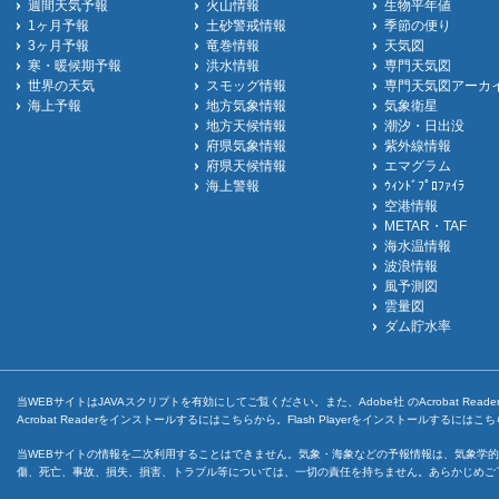
週間天気予報
火山情報
生物平年値
1ヶ月予報
土砂警戒情報
季節の便り
3ヶ月予報
竜巻情報
天気図
寒・暖候期予報
洪水情報
専門天気図
世界の天気
スモッグ情報
専門天気図アーカ
海上予報
地方気象情報
気象衛星
地方天候情報
潮汐・日出没
府県気象情報
紫外線情報
府県天候情報
エマグラム
海上警報
ｳｨﾝﾄﾞﾌﾟﾛﾌｧｲﾗ
空港情報
METAR・TAF
海水温情報
波浪情報
風予測図
雲量図
ダム貯水率
当WEBサイトはJAVAスクリプトを有効にしてご覧ください。また、Adobe社 のAcrobat ReaderとF
Acrobat Readerをインストールするには
こちら
から。Flash Playerをインストールするには
こち
当WEBサイトの情報を二次利用することはできません。気象・海象などの予報情報は、気象学的
傷、死亡、事故、損失、損害、トラブル等については、一切の責任を持ちません。あらかじめご