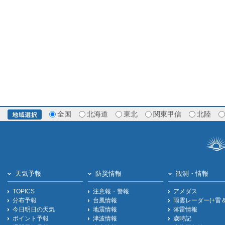
全国
北海道
東北
関東甲信
北陸
天気予報
防災情報
観測・情報
TOPICS
注意報・警報
アメダス
分布予報
台風情報
雨雲レーダー(+雷
今日明日の天気
地震情報
落雷情報
ポイント予報
津波情報
歳時記