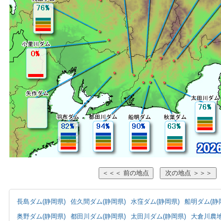
長島ダム(静岡県)
佐久間ダム(静岡県)
水窪ダム(静岡県)
船明ダム(静
奥野ダム(静岡県)
都田川ダム(静岡県)
太田川ダム(静岡県)
大倉川農地