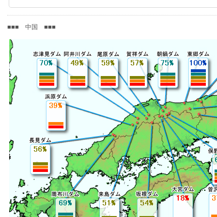
■■■ 中国 ■■■