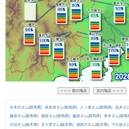
矢木沢ダム(群馬県)
奈良俣ダム(群馬県)
八ッ場ダム(群馬県)
品木ダム
藤原ダム(群馬県)
相俣ダム(群馬県)
薗原ダム(群馬県)
草木ダム(群馬
川治ダム(栃木県)
五十里ダム(栃木県)
湯西川ダム(栃木県)
下久保ダム