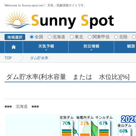
Welcome to Sunny-spot.net！ 天気・気象情報サイトです。
全国
北海道
東北
関東甲信
北陸
TOP
ダム貯水率
今日明日の天気
寒・暖候期予報
ポイント予報
週間天気予報
世界の天気
1ヶ月予報
3ヶ月予報
分布予報
海上予報
TOPICS
注意報・警報
土砂警戒情報
スモッグ情報
地方気象情報
地方天候情報
府県気象情報
府県天候情報
台風情報
地震情報
津波情報
火山情報
竜巻情報
洪水情報
海上警報
雨雲レーダ
ウィンド
専門天気
MET
潮汐
河川
生
季
専
紫
エ
海
ダ
風
ア
落
気
空
波
風
ダム貯水率(利水容量 または 水位比)[%]
■■■ 北海道 ■■■