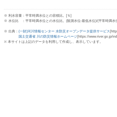
※ 利水容量：平常時満水位との容積比。[％]
※ 水位比 ：平常時満水位との水位比。(観測水位-最低水位)/(平常時満水位-最
※ 出典：
(一財)河川情報センター 水防災オープンデータ提供サービス
[http
国土交通省 川の防災情報ホームページ
[https://www.river.go.jp/in
※ 本サイトは上記のデータを利用して作成し、表示しています。