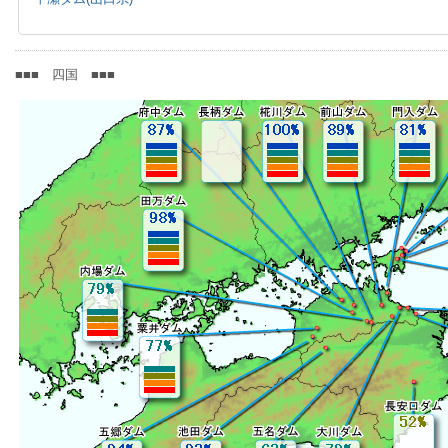
■■■ 四国 ■■■