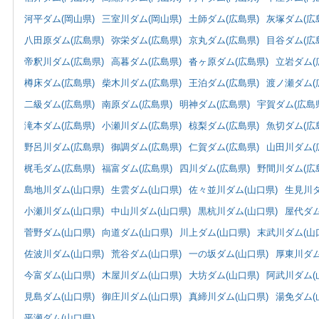
河平ダム(岡山県)
三室川ダム(岡山県)
土師ダム(広島県)
灰塚ダム(広
八田原ダム(広島県)
弥栄ダム(広島県)
京丸ダム(広島県)
目谷ダム(広
帝釈川ダム(広島県)
高暮ダム(広島県)
沓ヶ原ダム(広島県)
立岩ダム(
樽床ダム(広島県)
柴木川ダム(広島県)
王泊ダム(広島県)
渡ノ瀬ダム(
二級ダム(広島県)
南原ダム(広島県)
明神ダム(広島県)
宇賀ダム(広島
滝本ダム(広島県)
小瀬川ダム(広島県)
椋梨ダム(広島県)
魚切ダム(広
野呂川ダム(広島県)
御調ダム(広島県)
仁賀ダム(広島県)
山田川ダム(
梶毛ダム(広島県)
福富ダム(広島県)
四川ダム(広島県)
野間川ダム(広
島地川ダム(山口県)
生雲ダム(山口県)
佐々並川ダム(山口県)
生見川ダ
小瀬川ダム(山口県)
中山川ダム(山口県)
黒杭川ダム(山口県)
屋代ダム
菅野ダム(山口県)
向道ダム(山口県)
川上ダム(山口県)
末武川ダム(山
佐波川ダム(山口県)
荒谷ダム(山口県)
一の坂ダム(山口県)
厚東川ダム
今富ダム(山口県)
木屋川ダム(山口県)
大坊ダム(山口県)
阿武川ダム(
見島ダム(山口県)
御庄川ダム(山口県)
真締川ダム(山口県)
湯免ダム(
平瀬ダム(山口県)