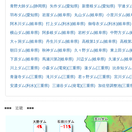
青野大師ダム(静岡県)
矢作ダム(愛知県)
新豊根ダム(愛知県)
宇連ダム
羽布ダム(愛知県)
岩屋ダム(岐阜県)
丸山ダム(岐阜県)
小里川ダム(岐
阿木川ダム(岐阜県)
打上ダム(利水)(岐阜県)
御母衣ダム(利水)(岐阜県)
横山ダム(岐阜県)
阿多岐ダム(岐阜県)
岩村ダム(岐阜県)
中野方ダム(
大ヶ洞ダム(岐阜県)
丹生川ダム(岐阜県)
高根第1ダム(岐阜県)
高根第
朝日ダム(岐阜県)
秋神ダム(岐阜県)
久々野ダム(岐阜県)
東上田ダム(
下原ダム(岐阜県)
馬瀬川第2(岐阜県)
川辺ダム(岐阜県)
久瀬ダム(岐阜
川上ダム(三重県)
小森ダム(電発)(三重県)
蓮ダム(三重県)
比奈知ダム
青蓮寺ダム(三重県)
滝川ダム(三重県)
君ヶ野ダム(三重県)
宮川ダム(
安濃ダム(利水)(三重県)
三瀬谷ダム(発電)(三重県)
加佐登調整池(三重県
■■■ 近畿 ■■■