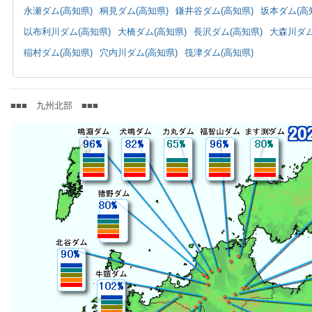
永瀬ダム(高知県)
桐見ダム(高知県)
鎌井谷ダム(高知県)
坂本ダム(高
以布利川ダム(高知県)
大橋ダム(高知県)
長沢ダム(高知県)
大森川ダム
稲村ダム(高知県)
穴内川ダム(高知県)
筏津ダム(高知県)
■■■ 九州北部 ■■■