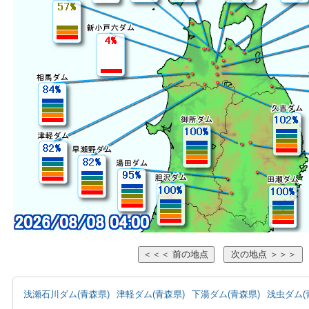
浅瀬石川ダム(青森県)
津軽ダム(青森県)
下湯ダム(青森県)
浅虫ダム(