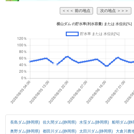
長島ダム(静岡県)
佐久間ダム(静岡県)
水窪ダム(静岡県)
船明ダム(静
奥野ダム(静岡県)
都田川ダム(静岡県)
太田川ダム(静岡県)
大倉川農地