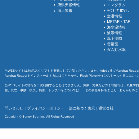
府県天候情報
エマグラム
海上警報
ｳｨﾝﾄﾞﾌﾟﾛﾌｧｲﾗ
空港情報
METAR・TAF
海水温情報
波浪情報
風予測図
雲量図
ダム貯水率
当WEBサイトはJAVAスクリプトを有効にしてご覧ください。また、Adobe社 のAcrobat ReaderとF
Acrobat Readerをインストールするには
こちら
から。Flash Playerをインストールするには
こち
当WEBサイトの情報を二次利用することはできません。気象・海象などの予報情報は、気象学的
傷、死亡、事故、損失、損害、トラブル等については、一切の責任を持ちません。あらかじめご
問い合わせ
｜
プライバシーポリシー
｜
法に基づく表示
｜
運営会社
Copyright © Sunny Spot Inc. All Rights Reserved