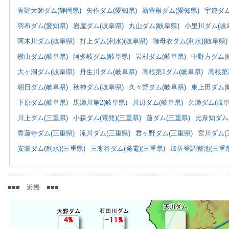
青野大師ダム(静岡県)
矢作ダム(愛知県)
新豊根ダム(愛知県)
宇連ダム
羽布ダム(愛知県)
岩屋ダム(岐阜県)
丸山ダム(岐阜県)
小里川ダム(岐
阿木川ダム(岐阜県)
打上ダム(利水)(岐阜県)
御母衣ダム(利水)(岐阜県)
横山ダム(岐阜県)
阿多岐ダム(岐阜県)
岩村ダム(岐阜県)
中野方ダム(
大ヶ洞ダム(岐阜県)
丹生川ダム(岐阜県)
高根第1ダム(岐阜県)
高根第
朝日ダム(岐阜県)
秋神ダム(岐阜県)
久々野ダム(岐阜県)
東上田ダム(
下原ダム(岐阜県)
馬瀬川第2(岐阜県)
川辺ダム(岐阜県)
久瀬ダム(岐阜
川上ダム(三重県)
小森ダム(電発)(三重県)
蓮ダム(三重県)
比奈知ダム
青蓮寺ダム(三重県)
滝川ダム(三重県)
君ヶ野ダム(三重県)
宮川ダム(
安濃ダム(利水)(三重県)
三瀬谷ダム(発電)(三重県)
加佐登調整池(三重県
■■■ 近畿 ■■■