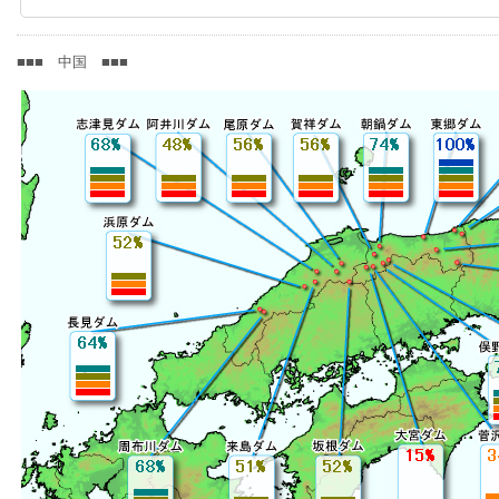
■■■ 中国 ■■■