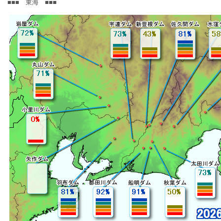
■■■ 東海 ■■■