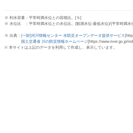
※ 利水容量：平常時満水位との容積比。[％]
※ 水位比 ：平常時満水位との水位比。(観測水位-最低水位)/(平常時満水位-最
※ 出典：
(一財)河川情報センター 水防災オープンデータ提供サービス
[http
国土交通省 川の防災情報ホームページ
[https://www.river.go.jp/in
※ 本サイトは上記のデータを利用して作成し、表示しています。