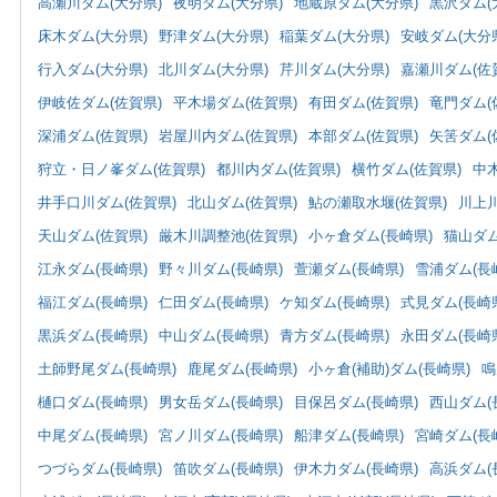
高瀬川ダム(大分県)
夜明ダム(大分県)
地蔵原ダム(大分県)
黒沢ダム(
床木ダム(大分県)
野津ダム(大分県)
稲葉ダム(大分県)
安岐ダム(大分
行入ダム(大分県)
北川ダム(大分県)
芹川ダム(大分県)
嘉瀬川ダム(佐
伊岐佐ダム(佐賀県)
平木場ダム(佐賀県)
有田ダム(佐賀県)
竜門ダム(
深浦ダム(佐賀県)
岩屋川内ダム(佐賀県)
本部ダム(佐賀県)
矢筈ダム(
狩立・日ノ峯ダム(佐賀県)
都川内ダム(佐賀県)
横竹ダム(佐賀県)
中
井手口川ダム(佐賀県)
北山ダム(佐賀県)
鮎の瀬取水堰(佐賀県)
川上川
天山ダム(佐賀県)
厳木川調整池(佐賀県)
小ヶ倉ダム(長崎県)
猫山ダム
江永ダム(長崎県)
野々川ダム(長崎県)
萱瀬ダム(長崎県)
雪浦ダム(長
福江ダム(長崎県)
仁田ダム(長崎県)
ケ知ダム(長崎県)
式見ダム(長崎
黒浜ダム(長崎県)
中山ダム(長崎県)
青方ダム(長崎県)
永田ダム(長崎
土師野尾ダム(長崎県)
鹿尾ダム(長崎県)
小ヶ倉(補助)ダム(長崎県)
鳴
樋口ダム(長崎県)
男女岳ダム(長崎県)
目保呂ダム(長崎県)
西山ダム(
中尾ダム(長崎県)
宮ノ川ダム(長崎県)
船津ダム(長崎県)
宮崎ダム(長
つづらダム(長崎県)
笛吹ダム(長崎県)
伊木力ダム(長崎県)
高浜ダム(