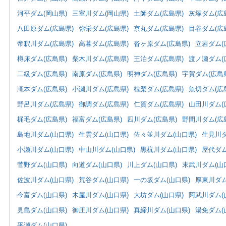
河平ダム(岡山県)
三室川ダム(岡山県)
土師ダム(広島県)
灰塚ダム(広
八田原ダム(広島県)
弥栄ダム(広島県)
京丸ダム(広島県)
目谷ダム(広
帝釈川ダム(広島県)
高暮ダム(広島県)
沓ヶ原ダム(広島県)
立岩ダム(
樽床ダム(広島県)
柴木川ダム(広島県)
王泊ダム(広島県)
渡ノ瀬ダム(
二級ダム(広島県)
南原ダム(広島県)
明神ダム(広島県)
宇賀ダム(広島
滝本ダム(広島県)
小瀬川ダム(広島県)
椋梨ダム(広島県)
魚切ダム(広
野呂川ダム(広島県)
御調ダム(広島県)
仁賀ダム(広島県)
山田川ダム(
梶毛ダム(広島県)
福富ダム(広島県)
四川ダム(広島県)
野間川ダム(広
島地川ダム(山口県)
生雲ダム(山口県)
佐々並川ダム(山口県)
生見川ダ
小瀬川ダム(山口県)
中山川ダム(山口県)
黒杭川ダム(山口県)
屋代ダム
菅野ダム(山口県)
向道ダム(山口県)
川上ダム(山口県)
末武川ダム(山
佐波川ダム(山口県)
荒谷ダム(山口県)
一の坂ダム(山口県)
厚東川ダム
今富ダム(山口県)
木屋川ダム(山口県)
大坊ダム(山口県)
阿武川ダム(
見島ダム(山口県)
御庄川ダム(山口県)
真締川ダム(山口県)
湯免ダム(
平瀬ダム(山口県)