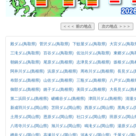
殿ダム(鳥取県)
菅沢ダム(鳥取県)
下蚊屋ダム(鳥取県)
大宮ダム(鳥取
三滝ダム(鳥取県)
百谷ダム(鳥取県)
佐治川ダム(鳥取県)
東郷ダム(鳥
朝鍋ダム(鳥取県)
尾原ダム(島根県)
志津見ダム(島根県)
坂根ダム(島
阿井川ダム(島根県)
浜原ダム(島根県)
周布川ダム(島根県)
長見ダム(
布部ダム(島根県)
山佐ダム(島根県)
三瓶ダム(島根県)
八戸ダム(島根
御部ダム(島根県)
銚子ダム(島根県)
美田ダム(島根県)
大長見ダム(島
第二浜田ダム(島根県)
嵯峨谷ダム(島根県)
津田川ダム(島根県)
清瀧ダ
新成羽川ダム(岡山県)
苫田ダム(岡山県)
西原ダム(岡山県)
黒鳥ダム(
土用ダム(岡山県)
恩原ダム(岡山県)
社口ダム(岡山県)
田原ダム(岡山
八塔寺川ダム(岡山県)
旭川ダム(岡山県)
鳴滝ダム(岡山県)
湯原ダム(
楢井ダム(岡山県)
高瀬川ダム(岡山県)
河本ダム(岡山県)
千屋ダム(岡