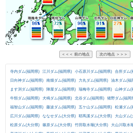
寺内ダム(福岡県)
江川ダム(福岡県)
小石原川ダム(福岡県)
合所ダム(
日向神ダム(福岡県)
南畑ダム(福岡県)
力丸ダム(福岡県)
油木ダム(福
ます渕ダム(福岡県)
陣屋ダム(福岡県)
瑞梅寺ダム(福岡県)
山神ダム(
牛頸ダム(福岡県)
犬鳴ダム(福岡県)
北谷ダム(福岡県)
猪野ダム(福岡
福智山ダム(福岡県)
藤波ダム(福岡県)
五ケ山ダム(福岡県)
松瀬ダム(
広川ダム(福岡県)
ななせダム(大分県)
耶馬溪ダム(大分県)
大山ダム(
松原ダム(大分県)
篠原ダム(大分県)
竹田取水堰(大分県)
大山川取水堰