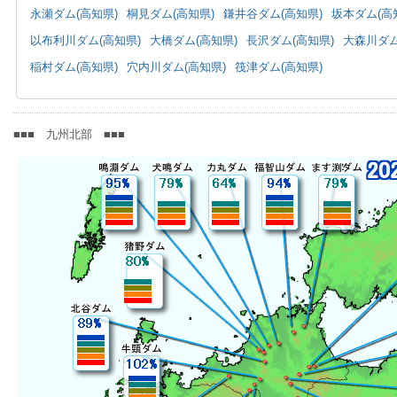
永瀬ダム(高知県)
桐見ダム(高知県)
鎌井谷ダム(高知県)
坂本ダム(高
以布利川ダム(高知県)
大橋ダム(高知県)
長沢ダム(高知県)
大森川ダム
稲村ダム(高知県)
穴内川ダム(高知県)
筏津ダム(高知県)
■■■ 九州北部 ■■■