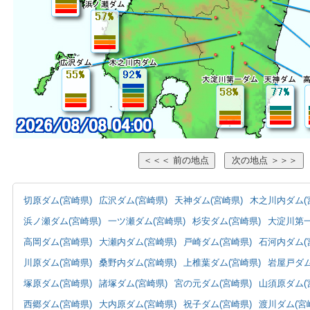
切原ダム(宮崎県)
広沢ダム(宮崎県)
天神ダム(宮崎県)
木之川内ダム(
浜ノ瀬ダム(宮崎県)
一ツ瀬ダム(宮崎県)
杉安ダム(宮崎県)
大淀川第一
高岡ダム(宮崎県)
大瀬内ダム(宮崎県)
戸崎ダム(宮崎県)
石河内ダム(
川原ダム(宮崎県)
桑野内ダム(宮崎県)
上椎葉ダム(宮崎県)
岩屋戸ダム
塚原ダム(宮崎県)
諸塚ダム(宮崎県)
宮の元ダム(宮崎県)
山須原ダム(
西郷ダム(宮崎県)
大内原ダム(宮崎県)
祝子ダム(宮崎県)
渡川ダム(宮