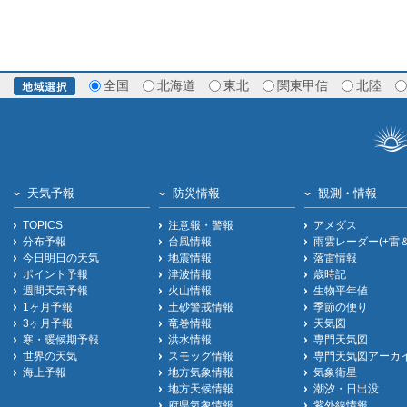
全国
北海道
東北
関東甲信
北陸
天気予報
防災情報
観測・情報
TOPICS
注意報・警報
アメダス
分布予報
台風情報
雨雲レーダー(+雷
今日明日の天気
地震情報
落雷情報
ポイント予報
津波情報
歳時記
週間天気予報
火山情報
生物平年値
1ヶ月予報
土砂警戒情報
季節の便り
3ヶ月予報
竜巻情報
天気図
寒・暖候期予報
洪水情報
専門天気図
世界の天気
スモッグ情報
専門天気図アーカ
海上予報
地方気象情報
気象衛星
地方天候情報
潮汐・日出没
府県気象情報
紫外線情報