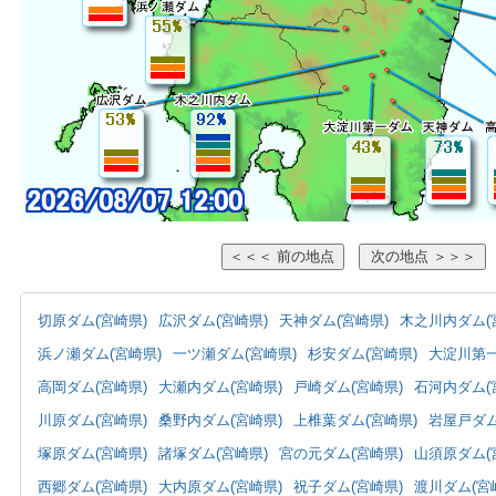
切原ダム(宮崎県)
広沢ダム(宮崎県)
天神ダム(宮崎県)
木之川内ダム(
浜ノ瀬ダム(宮崎県)
一ツ瀬ダム(宮崎県)
杉安ダム(宮崎県)
大淀川第一
高岡ダム(宮崎県)
大瀬内ダム(宮崎県)
戸崎ダム(宮崎県)
石河内ダム(
川原ダム(宮崎県)
桑野内ダム(宮崎県)
上椎葉ダム(宮崎県)
岩屋戸ダム
塚原ダム(宮崎県)
諸塚ダム(宮崎県)
宮の元ダム(宮崎県)
山須原ダム(
西郷ダム(宮崎県)
大内原ダム(宮崎県)
祝子ダム(宮崎県)
渡川ダム(宮