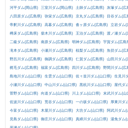
河平ダム(岡山県)
三室川ダム(岡山県)
土師ダム(広島県)
灰塚ダム(広
八田原ダム(広島県)
弥栄ダム(広島県)
京丸ダム(広島県)
目谷ダム(広
帝釈川ダム(広島県)
高暮ダム(広島県)
沓ヶ原ダム(広島県)
立岩ダム(
樽床ダム(広島県)
柴木川ダム(広島県)
王泊ダム(広島県)
渡ノ瀬ダム(
二級ダム(広島県)
南原ダム(広島県)
明神ダム(広島県)
宇賀ダム(広島
滝本ダム(広島県)
小瀬川ダム(広島県)
椋梨ダム(広島県)
魚切ダム(広
野呂川ダム(広島県)
御調ダム(広島県)
仁賀ダム(広島県)
山田川ダム(
梶毛ダム(広島県)
福富ダム(広島県)
四川ダム(広島県)
野間川ダム(広
島地川ダム(山口県)
生雲ダム(山口県)
佐々並川ダム(山口県)
生見川ダ
小瀬川ダム(山口県)
中山川ダム(山口県)
黒杭川ダム(山口県)
屋代ダム
菅野ダム(山口県)
向道ダム(山口県)
川上ダム(山口県)
末武川ダム(山
佐波川ダム(山口県)
荒谷ダム(山口県)
一の坂ダム(山口県)
厚東川ダム
今富ダム(山口県)
木屋川ダム(山口県)
大坊ダム(山口県)
阿武川ダム(
見島ダム(山口県)
御庄川ダム(山口県)
真締川ダム(山口県)
湯免ダム(
平瀬ダム(山口県)