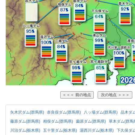
矢木沢ダム(群馬県)
奈良俣ダム(群馬県)
八ッ場ダム(群馬県)
品木ダム
藤原ダム(群馬県)
相俣ダム(群馬県)
薗原ダム(群馬県)
草木ダム(群馬
川治ダム(栃木県)
五十里ダム(栃木県)
湯西川ダム(栃木県)
下久保ダム