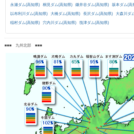
永瀬ダム(高知県)
桐見ダム(高知県)
鎌井谷ダム(高知県)
坂本ダム(高
以布利川ダム(高知県)
大橋ダム(高知県)
長沢ダム(高知県)
大森川ダム
稲村ダム(高知県)
穴内川ダム(高知県)
筏津ダム(高知県)
■■■ 九州北部 ■■■