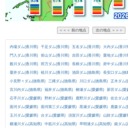
内場ダム(香川県)
千足ダム(香川県)
五名ダム(香川県)
大内ダム(香川
門入ダム(香川県)
前山ダム(香川県)
吉田ダム(香川県)
粟地ダム(香川
殿川ダム(香川県)
田万ダム(香川県)
長柄ダム(香川県)
府中ダム(香川
粟井ダム(香川県)
椛川ダム(香川県)
池田ダム(徳島県)
長安口ダム(徳
小見野々ダム(徳島県)
三縄ダム(徳島県)
川口ダム(徳島県)
正木ダム(
宮川内ダム(徳島県)
福井ダム(徳島県)
柳瀬ダム(愛媛県)
新宮ダム(愛
石手川ダム(愛媛県)
野村ダム(愛媛県)
鹿野川ダム(愛媛県)
佐古ダム(
面河ダム(愛媛県)
面河第三ダム(愛媛県)
黒瀬ダム(愛媛県)
鹿森ダム(
玉川ダム(愛媛県)
台ダム(愛媛県)
須賀川ダム(愛媛県)
山財ダム(愛媛
横瀬川ダム(高知県)
中筋川ダム(高知県)
早明浦ダム(高知県)
鏡ダム(