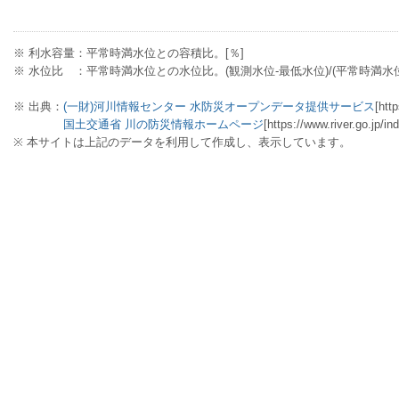
※ 利水容量：平常時満水位との容積比。[％]
※ 水位比 ：平常時満水位との水位比。(観測水位-最低水位)/(平常時満水位-最
※ 出典：
(一財)河川情報センター 水防災オープンデータ提供サービス
[http
国土交通省 川の防災情報ホームページ
[https://www.river.go.jp/in
※ 本サイトは上記のデータを利用して作成し、表示しています。