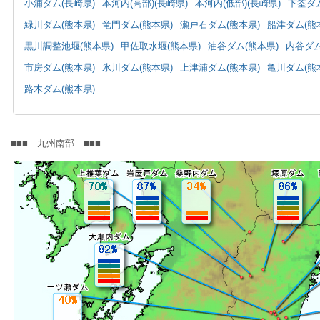
小浦ダム(長崎県)
本河内(高部)(長崎県)
本河内(低部)(長崎県)
下筌ダム
緑川ダム(熊本県)
竜門ダム(熊本県)
瀬戸石ダム(熊本県)
船津ダム(熊
黒川調整池堰(熊本県)
甲佐取水堰(熊本県)
油谷ダム(熊本県)
内谷ダム
市房ダム(熊本県)
氷川ダム(熊本県)
上津浦ダム(熊本県)
亀川ダム(熊
路木ダム(熊本県)
■■■ 九州南部 ■■■