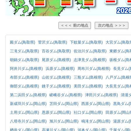
殿ダム(鳥取県)
菅沢ダム(鳥取県)
下蚊屋ダム(鳥取県)
大宮ダム(鳥取
三滝ダム(鳥取県)
百谷ダム(鳥取県)
佐治川ダム(鳥取県)
東郷ダム(鳥
朝鍋ダム(鳥取県)
尾原ダム(島根県)
志津見ダム(島根県)
坂根ダム(島
阿井川ダム(島根県)
浜原ダム(島根県)
周布川ダム(島根県)
長見ダム(
布部ダム(島根県)
山佐ダム(島根県)
三瓶ダム(島根県)
八戸ダム(島根
御部ダム(島根県)
銚子ダム(島根県)
美田ダム(島根県)
大長見ダム(島
第二浜田ダム(島根県)
嵯峨谷ダム(島根県)
津田川ダム(島根県)
清瀧ダ
新成羽川ダム(岡山県)
苫田ダム(岡山県)
西原ダム(岡山県)
黒鳥ダム(
土用ダム(岡山県)
恩原ダム(岡山県)
社口ダム(岡山県)
田原ダム(岡山
八塔寺川ダム(岡山県)
旭川ダム(岡山県)
鳴滝ダム(岡山県)
湯原ダム(
楢井ダム(岡山県)
高瀬川ダム(岡山県)
河本ダム(岡山県)
千屋ダム(岡