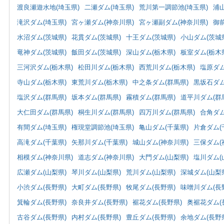
渡良瀬遊水地(埼玉県)
二瀬ダム(埼玉県)
荒川第一調節池(埼玉県)
浦山
滝沢ダム(埼玉県)
宮ヶ瀬ダム(神奈川県)
宮ヶ瀬副ダム(神奈川県)
御
水沼ダム(茨城県)
花貫ダム(茨城県)
十王ダム(茨城県)
小山ダム(茨城
竜神ダム(茨城県)
飯田ダム(茨城県)
深山ダム(栃木県)
板室ダム(栃木
三河沢ダム(栃木県)
松田川ダム(栃木県)
西荒川ダム(栃木県)
塩原ダム
寺山ダム(栃木県)
東荒川ダム(栃木県)
中之条ダム(群馬県)
黒坂石ダム
塩沢ダム(群馬県)
坂本ダム(群馬県)
霧積ダム(群馬県)
道平川ダム(群
大仁田ダム(群馬県)
桐生川ダム(群馬県)
四万川ダム(群馬県)
合角ダム
有間ダム(埼玉県)
権現堂調節池(埼玉県)
亀山ダム(千葉県)
片倉ダム(
高滝ダム(千葉県)
矢那川ダム(千葉県)
城山ダム(神奈川県)
三保ダム(
相模ダム(神奈川県)
道志ダム(神奈川県)
大門ダム(山梨県)
塩川ダム(
広瀬ダム(山梨県)
琴川ダム(山梨県)
荒川ダム(山梨県)
深城ダム(山梨
小渋ダム(長野県)
大町ダム(長野県)
牧尾ダム(長野県)
味噌川ダム(長
箕輪ダム(長野県)
奈良井ダム(長野県)
裾花ダム(長野県)
奥裾花ダム(
古谷ダム(長野県)
内村ダム(長野県)
豊丘ダム(長野県)
余地ダム(長野