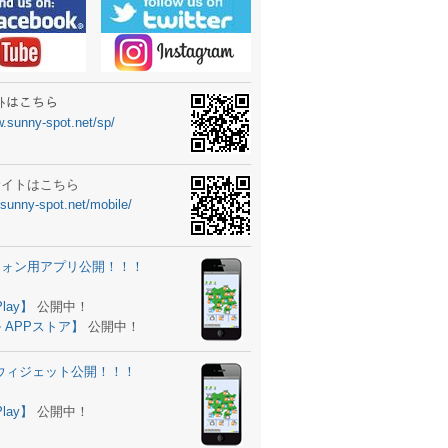
ーターニュータイプ新登場！
ォン ウィジェット公開
士スクールの御案内
ｻｲﾄはこちら
w.sunny-spot.net/sp/
所を移転しました。
 更新
サイトはこちら
.sunny-spot.net/mobile/
サイト OPEN！
 追加
フォン用アプリ公開！！！
。
ーター輸入販売開始！
Play】
公開中！
 APPストア】
公開中！
ォン アプリ バージョンアップ
d用ウィジェット公開！！！
ツ 追加
。
Play】
公開中！