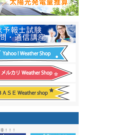
日間予報オプション追加
！
温度計
&
天気管
新色登場！
アル第２弾：本サイト Update!
ーアル第１弾：英語ページOPEN
&週間波浪図を10日に延長しました
電量の推算はじめました
通知サービス「お天気見張り番」開始
図追加しました。
信講座に解析ツール追加！！
図アーカイブ開始！！
ォン アプリ バージョンアップ
是非！！！