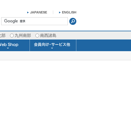
北部
九州南部
南西諸島
掛け時計 温湿度計
ラスバロメーター
ータブル観測機器
b Shopについて
ガリレオ温度計
ガリレオ＆バロ
ラジオメーター
くるくる温度計
発送・お支払い
天気予報時計
天気管
雨量計
概況&イメージサービス
APIデータ提供サービス
各種 気象データの配信
予報士による予報業務
警告灯 通知サービス
長期予報･1ヶ月予報
気象・海況レポート
気象予報士サービス
FAX情報サービス
ラボ (SSI 研究室)
予報士通信講座
専門天気図配信
予報士スクール
お天気パーツ
Pro-Weather
Air-Condition
Sea-Master
メール通知
携帯アプリ
結露予報
Twitter