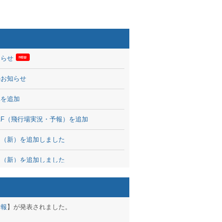
知らせ
のお知らせ
率を追加
 TAF（飛行場実況・予報）を追加
図（新）を追加しました
図（新）を追加しました
波情報を公開
出没、ブログパーツ公開
予報
】が発表されました。
brary 開始しました！