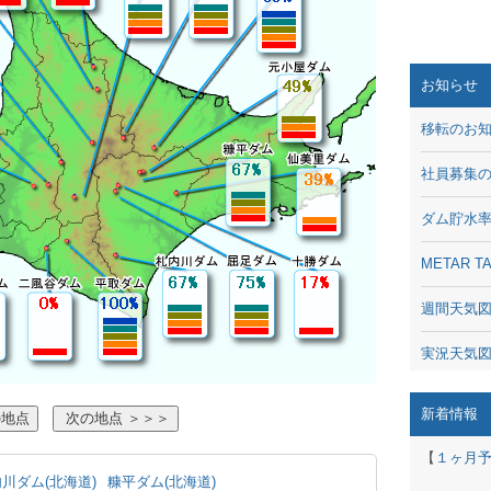
お知らせ
移転のお
社員募集
ダム貯水
METAR
週間天気
実況天気
琵琶湖の
新着情報
潮汐・日
【
１ヶ月
川ダム(北海道)
糠平ダム(北海道)
動画 - Li