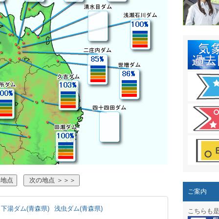
結露 10
ガリレオ
HPリニュー
HPリニュ
週間天気図
太陽光発
気象情報
週間波浪
予報士通
専門天気
ご案内
スマートフ
下湯ダム(青森県)
浅虫ダム(青森県)
こちらも