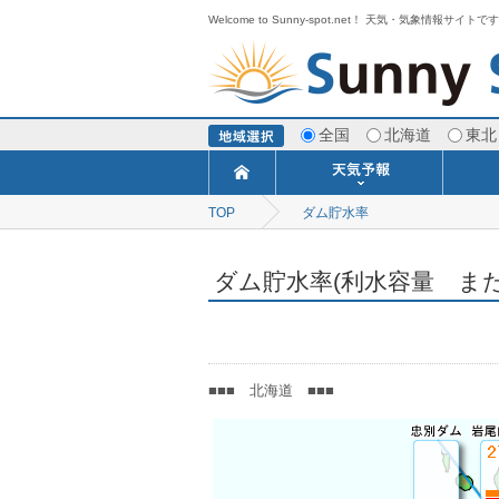
Welcome to Sunny-spot.net！ 天気・気象情報サイトで
全国
北海道
東北
TOP
ダム貯水率
今日明日の天気
寒・暖候期予報
ポイント予報
週間天気予報
世界の天気
1ヶ月予報
3ヶ月予報
分布予報
海上予報
TOPICS
ダム貯水率(利水容量 また
■■■ 北海道 ■■■