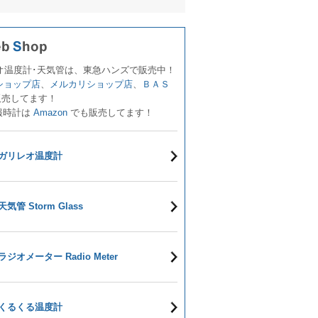
オ温度計･天気管は、東急ハンズで販売中！
!ショップ店
、
メルカリショップ店
、
ＢＡＳ
販売してます！
報時計は
Amazon
でも販売してます！
ガリレオ温度計
天気管 Storm Glass
ラジオメーター Radio Meter
くるくる温度計