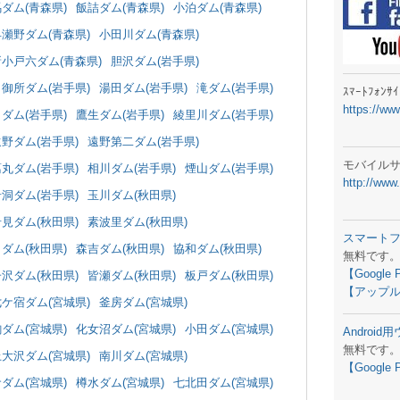
ラジオメ
ダム(青森県)
飯詰ダム(青森県)
小泊ダム(青森県)
早瀬野ダム(青森県)
小田川ダム(青森県)
スマートフ
新小戸六ダム(青森県)
胆沢ダム(岩手県)
気象予報
御所ダム(岩手県)
湯田ダム(岩手県)
滝ダム(岩手県)
ｽﾏｰﾄﾌｫﾝ
https://ww
弊社事務
ダム(岩手県)
鷹生ダム(岩手県)
綾里川ダム(岩手県)
野ダム(岩手県)
遠野第二ダム(岩手県)
生物平年値
モバイル
丸ダム(岩手県)
相川ダム(岩手県)
煙山ダム(岩手県)
http://www
予報士学習
洞ダム(岩手県)
玉川ダム(秋田県)
見ダム(秋田県)
素波里ダム(秋田県)
専門天気図
スマート
ダム(秋田県)
森吉ダム(秋田県)
協和ダム(秋田県)
無料です
ラジオメ
【Google 
沢ダム(秋田県)
皆瀬ダム(秋田県)
板戸ダム(秋田県)
【アップル
スマートフ
七ケ宿ダム(宮城県)
釜房ダム(宮城県)
ダム(宮城県)
化女沼ダム(宮城県)
小田ダム(宮城県)
Androi
お天気パー
無料です
上大沢ダム(宮城県)
南川ダム(宮城県)
【Google 
ダム(宮城県)
樽水ダム(宮城県)
七北田ダム(宮城県)