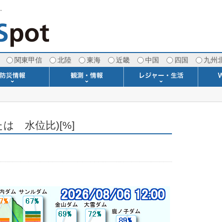
す。
関東甲信
北陸
東海
近畿
中国
四国
九州
注意報・警報
土砂警戒情報
スモッグ情報
地方気象情報
地方天候情報
府県気象情報
府県天候情報
台風情報
地震情報
津波情報
火山情報
竜巻情報
洪水情報
海上警報
雨雲レーダー(+雷＆竜巻)
ウィンドプロファイラー
専門天気図アーカイブ
METAR・TAF
潮汐・日出没
河川水位情報
生物平年値
季節の便り
専門天気図
紫外線情報
エマグラム
海水温情報
ダム貯水率
風予測図2
アメダス
落雷情報
気象衛星
空港情報
波浪情報
風予測図
歳時記
天気図
雲量図
動画ライブラリー
生活・環境予報
琵琶湖[波情報]
桜開花[2026]
サーフィン
サッカー場
推定日射量
紅葉[2025]
ドライブ
キャンプ
ゴルフ
野球場
競馬場
スカイ
お散歩
釣り
洗濯
壁
グ
ポ
We
は 水位比)[%]