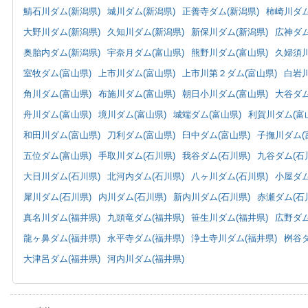
鯖石川ダム(新潟県)
城川ダム(新潟県)
正善寺ダム(新潟県)
柿崎川ダム
大野川ダム(新潟県)
久知川ダム(新潟県)
新保川ダム(新潟県)
広神ダム
奥胎内ダム(新潟県)
宇奈月ダム(富山県)
熊野川ダム(富山県)
久婦須川
室牧ダム(富山県)
上市川ダム(富山県)
上市川第２ダム(富山県)
白岩川
角川ダム(富山県)
布施川ダム(富山県)
朝日小川ダム(富山県)
大谷ダム
舟川ダム(富山県)
境川ダム(富山県)
城端ダム(富山県)
利賀川ダム(富
和田川ダム(富山県)
刀利ダム(富山県)
臼中ダム(富山県)
子撫川ダム(
五位ダム(富山県)
手取川ダム(石川県)
我谷ダム(石川県)
九谷ダム(石
大日川ダム(石川県)
北河内ダム(石川県)
八ヶ川ダム(石川県)
小屋ダム
犀川ダム(石川県)
内川ダム(石川県)
新内川ダム(石川県)
赤瀬ダム(石
真名川ダム(福井県)
九頭竜ダム(福井県)
笹生川ダム(福井県)
広野ダム
龍ヶ鼻ダム(福井県)
永平寺ダム(福井県)
浄土寺川ダム(福井県)
桝谷ダ
大津呂ダム(福井県)
河内川ダム(福井県)