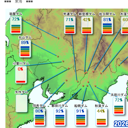
■■■ 東海 ■■■