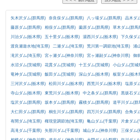
矢木沢ダム(群馬県)
奈良俣ダム(群馬県)
八ッ場ダム(群馬県)
品木ダム
藤原ダム(群馬県)
相俣ダム(群馬県)
薗原ダム(群馬県)
草木ダム(群馬
川治ダム(栃木県)
五十里ダム(栃木県)
湯西川ダム(栃木県)
下久保ダム
渡良瀬遊水地(埼玉県)
二瀬ダム(埼玉県)
荒川第一調節池(埼玉県)
浦山
滝沢ダム(埼玉県)
宮ヶ瀬ダム(神奈川県)
宮ヶ瀬副ダム(神奈川県)
御
水沼ダム(茨城県)
花貫ダム(茨城県)
十王ダム(茨城県)
小山ダム(茨城
竜神ダム(茨城県)
飯田ダム(茨城県)
深山ダム(栃木県)
板室ダム(栃木
三河沢ダム(栃木県)
松田川ダム(栃木県)
西荒川ダム(栃木県)
塩原ダム
寺山ダム(栃木県)
東荒川ダム(栃木県)
中之条ダム(群馬県)
黒坂石ダム
塩沢ダム(群馬県)
坂本ダム(群馬県)
霧積ダム(群馬県)
道平川ダム(群
大仁田ダム(群馬県)
桐生川ダム(群馬県)
四万川ダム(群馬県)
合角ダム
有間ダム(埼玉県)
権現堂調節池(埼玉県)
亀山ダム(千葉県)
片倉ダム(
高滝ダム(千葉県)
矢那川ダム(千葉県)
城山ダム(神奈川県)
三保ダム(
相模ダム(神奈川県)
道志ダム(神奈川県)
大門ダム(山梨県)
塩川ダム(