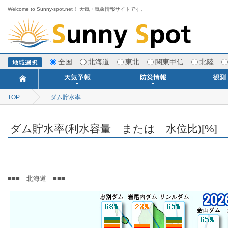
Welcome to Sunny-spot.net！ 天気・気象情報サイトです。
全国
北海道
東北
関東甲信
北陸
TOP
ダム貯水率
今日明日の天気
寒・暖候期予報
ポイント予報
週間天気予報
世界の天気
1ヶ月予報
3ヶ月予報
分布予報
海上予報
TOPICS
注意報・警報
土砂警戒情報
スモッグ情報
地方気象情報
地方天候情報
府県気象情報
府県天候情報
台風情報
地震情報
津波情報
火山情報
竜巻情報
洪水情報
海上警報
雨雲レーダ
ウィンド
専門天気
MET
潮汐
河川
生
季
専
紫
エ
海
ダ
風
ア
落
気
空
波
風
ダム貯水率(利水容量 または 水位比)[%]
■■■ 北海道 ■■■