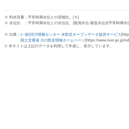
※ 利水容量：平常時満水位との容積比。[％]
※ 水位比 ：平常時満水位との水位比。(観測水位-最低水位)/(平常時満水位-最
※ 出典：
(一財)河川情報センター 水防災オープンデータ提供サービス
[http
国土交通省 川の防災情報ホームページ
[https://www.river.go.jp/in
※ 本サイトは上記のデータを利用して作成し、表示しています。