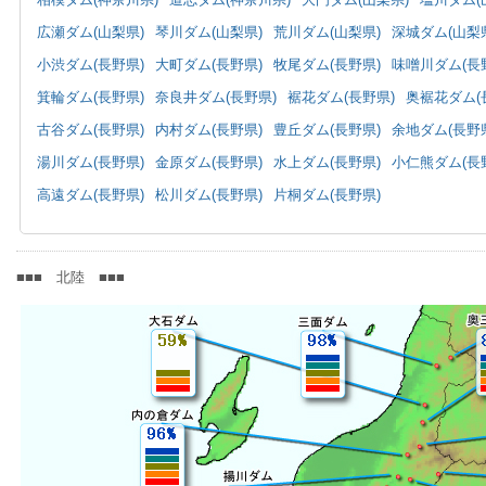
広瀬ダム(山梨県)
琴川ダム(山梨県)
荒川ダム(山梨県)
深城ダム(山梨
小渋ダム(長野県)
大町ダム(長野県)
牧尾ダム(長野県)
味噌川ダム(長
箕輪ダム(長野県)
奈良井ダム(長野県)
裾花ダム(長野県)
奥裾花ダム(
古谷ダム(長野県)
内村ダム(長野県)
豊丘ダム(長野県)
余地ダム(長野
湯川ダム(長野県)
金原ダム(長野県)
水上ダム(長野県)
小仁熊ダム(長
高遠ダム(長野県)
松川ダム(長野県)
片桐ダム(長野県)
■■■ 北陸 ■■■