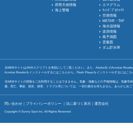
府県天候情報
エマグラム
海上警報
ｳｨﾝﾄﾞﾌﾟﾛﾌｧｲﾗ
空港情報
METAR・TAF
海水温情報
波浪情報
風予測図
雲量図
ダム貯水率
当WEBサイトはJAVAスクリプトを有効にしてご覧ください。また、Adobe社 のAcrobat ReaderとF
Acrobat Readerをインストールするには
こちら
から。Flash Playerをインストールするには
こち
当WEBサイトの情報を二次利用することはできません。気象・海象などの予報情報は、気象学的
傷、死亡、事故、損失、損害、トラブル等については、一切の責任を持ちません。あらかじめご
問い合わせ
｜
プライバシーポリシー
｜
法に基づく表示
｜
運営会社
Copyright © Sunny Spot Inc. All Rights Reserved