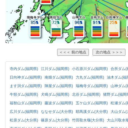
寺内ダム(福岡県)
江川ダム(福岡県)
小石原川ダム(福岡県)
合所ダム(
日向神ダム(福岡県)
南畑ダム(福岡県)
力丸ダム(福岡県)
油木ダム(福
ます渕ダム(福岡県)
陣屋ダム(福岡県)
瑞梅寺ダム(福岡県)
山神ダム(
牛頸ダム(福岡県)
犬鳴ダム(福岡県)
北谷ダム(福岡県)
猪野ダム(福岡
福智山ダム(福岡県)
藤波ダム(福岡県)
五ケ山ダム(福岡県)
松瀬ダム(
広川ダム(福岡県)
ななせダム(大分県)
耶馬溪ダム(大分県)
大山ダム(
松原ダム(大分県)
篠原ダム(大分県)
竹田取水堰(大分県)
大山川取水堰