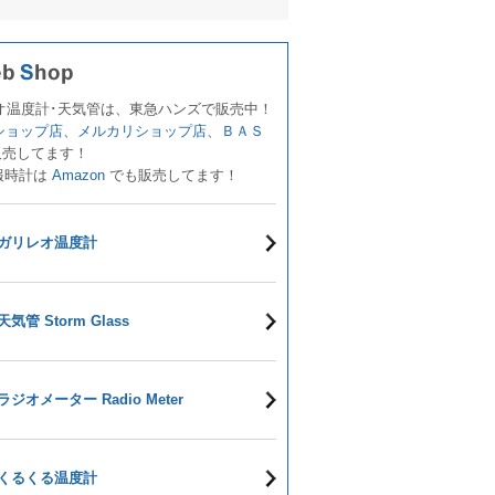
オ温度計･天気管は、東急ハンズで販売中！
!ショップ店
、
メルカリショップ店
、
ＢＡＳ
販売してます！
報時計は
Amazon
でも販売してます！
ガリレオ温度計
天気管 Storm Glass
ラジオメーター Radio Meter
くるくる温度計