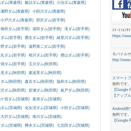
ラジオメ
ダム(青森県)
飯詰ダム(青森県)
小泊ダム(青森県)
早瀬野ダム(青森県)
小田川ダム(青森県)
スマートフ
新小戸六ダム(青森県)
胆沢ダム(岩手県)
気象予報
御所ダム(岩手県)
湯田ダム(岩手県)
滝ダム(岩手県)
ｽﾏｰﾄﾌｫﾝ
https://ww
弊社事務
ダム(岩手県)
鷹生ダム(岩手県)
綾里川ダム(岩手県)
野ダム(岩手県)
遠野第二ダム(岩手県)
生物平年値
モバイル
丸ダム(岩手県)
相川ダム(岩手県)
煙山ダム(岩手県)
http://www
予報士学習
洞ダム(岩手県)
玉川ダム(秋田県)
見ダム(秋田県)
素波里ダム(秋田県)
専門天気図
スマート
ダム(秋田県)
森吉ダム(秋田県)
協和ダム(秋田県)
無料です
ラジオメ
【Google 
沢ダム(秋田県)
皆瀬ダム(秋田県)
板戸ダム(秋田県)
【アップル
スマートフ
七ケ宿ダム(宮城県)
釜房ダム(宮城県)
ダム(宮城県)
化女沼ダム(宮城県)
小田ダム(宮城県)
Androi
お天気パー
無料です
上大沢ダム(宮城県)
南川ダム(宮城県)
【Google 
ダム(宮城県)
樽水ダム(宮城県)
七北田ダム(宮城県)