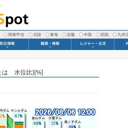
す。
関東甲信
北陸
東海
近畿
中国
四国
九州
注意報・警報
土砂警戒情報
スモッグ情報
地方気象情報
地方天候情報
府県気象情報
府県天候情報
台風情報
地震情報
津波情報
火山情報
竜巻情報
洪水情報
海上警報
雨雲レーダー(+雷＆竜巻)
ウィンドプロファイラー
専門天気図アーカイブ
METAR・TAF
潮汐・日出没
河川水位情報
生物平年値
季節の便り
専門天気図
紫外線情報
エマグラム
海水温情報
ダム貯水率
風予測図2
アメダス
落雷情報
気象衛星
空港情報
波浪情報
風予測図
歳時記
天気図
雲量図
動画ライブラリー
生活・環境予報
琵琶湖[波情報]
桜開花[2026]
サーフィン
サッカー場
推定日射量
紅葉[2025]
ドライブ
キャンプ
ゴルフ
野球場
競馬場
スカイ
お散歩
釣り
洗濯
壁
グ
ポ
We
は 水位比)[%]