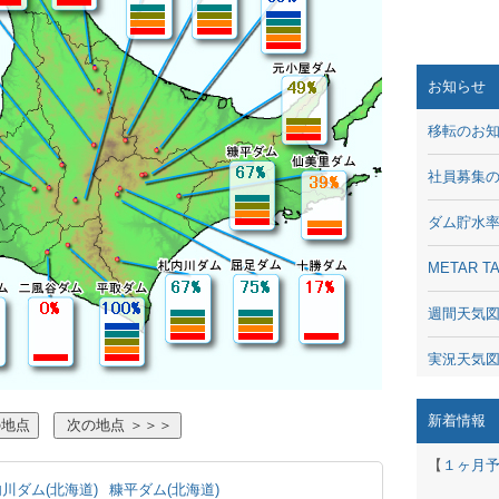
お知らせ
移転のお
社員募集
ダム貯水
METAR
週間天気
実況天気
琵琶湖の
新着情報
潮汐・日
【
１ヶ月
川ダム(北海道)
糠平ダム(北海道)
動画 - Li