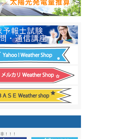
日間予報オプション追加
！
温度計
&
天気管
新色登場！
アル第２弾：本サイト Update!
ーアル第１弾：英語ページOPEN
&週間波浪図を10日に延長しました
電量の推算はじめました
通知サービス「お天気見張り番」開始
図追加しました。
信講座に解析ツール追加！！
図アーカイブ開始！！
ォン アプリ バージョンアップ
是非！！！