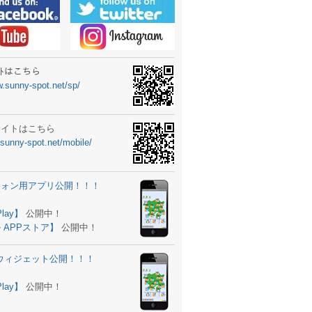
ーターニュータイプ新登場！
ォン ウィジェット公開
士スクールの御案内
ｻｲﾄはこちら
w.sunny-spot.net/sp/
所を移転しました。
 更新
サイトはこちら
.sunny-spot.net/mobile/
サイト OPEN！
 追加
フォン用アプリ公開！！！
。
ーター輸入販売開始！
Play】
公開中！
 APPストア】
公開中！
ォン アプリ バージョンアップ
d用ウィジェット公開！！！
ツ 追加
。
Play】
公開中！