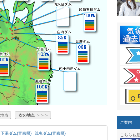
結露 10
ガリレオ
HPリニュー
HPリニュ
週間天気図
太陽光発
気象情報
週間波浪
予報士通
専門天気
ご案内
スマートフ
下湯ダム(青森県)
浅虫ダム(青森県)
こちらも