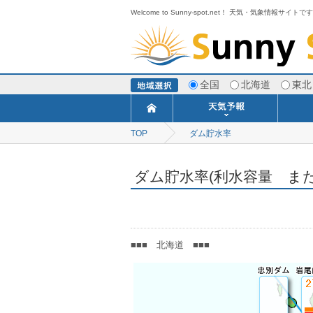
Welcome to Sunny-spot.net！ 天気・気象情報サイトで
全国
北海道
東北
TOP
ダム貯水率
今日明日の天気
寒・暖候期予報
ポイント予報
週間天気予報
世界の天気
1ヶ月予報
3ヶ月予報
分布予報
海上予報
TOPICS
ダム貯水率(利水容量 また
■■■ 北海道 ■■■