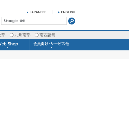
北部
九州南部
南西諸島
掛け時計 温湿度計
ラスバロメーター
ータブル観測機器
b Shopについて
ガリレオ温度計
ガリレオ＆バロ
ラジオメーター
くるくる温度計
発送・お支払い
天気予報時計
天気管
雨量計
概況&イメージサービス
APIデータ提供サービス
各種 気象データの配信
予報士による予報業務
警告灯 通知サービス
長期予報･1ヶ月予報
気象・海況レポート
気象予報士サービス
FAX情報サービス
ラボ (SSI 研究室)
予報士通信講座
専門天気図配信
予報士スクール
お天気パーツ
Pro-Weather
Air-Condition
Sea-Master
メール通知
携帯アプリ
結露予報
Twitter