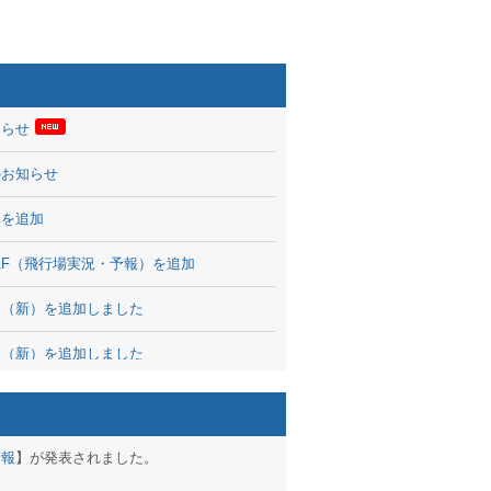
知らせ
のお知らせ
率を追加
 TAF（飛行場実況・予報）を追加
図（新）を追加しました
図（新）を追加しました
波情報を公開
出没、ブログパーツ公開
予報
】が発表されました。
brary 開始しました！