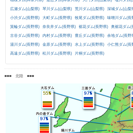
広瀬ダム(山梨県)
琴川ダム(山梨県)
荒川ダム(山梨県)
深城ダム(山梨
小渋ダム(長野県)
大町ダム(長野県)
牧尾ダム(長野県)
味噌川ダム(長
箕輪ダム(長野県)
奈良井ダム(長野県)
裾花ダム(長野県)
奥裾花ダム(
古谷ダム(長野県)
内村ダム(長野県)
豊丘ダム(長野県)
余地ダム(長野
湯川ダム(長野県)
金原ダム(長野県)
水上ダム(長野県)
小仁熊ダム(長
高遠ダム(長野県)
松川ダム(長野県)
片桐ダム(長野県)
■■■ 北陸 ■■■