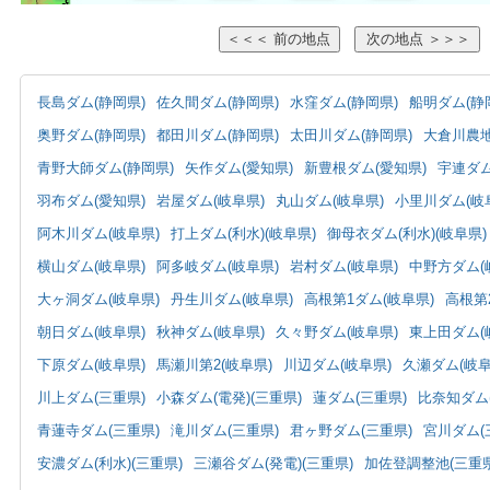
長島ダム(静岡県)
佐久間ダム(静岡県)
水窪ダム(静岡県)
船明ダム(静
奥野ダム(静岡県)
都田川ダム(静岡県)
太田川ダム(静岡県)
大倉川農地
青野大師ダム(静岡県)
矢作ダム(愛知県)
新豊根ダム(愛知県)
宇連ダム
羽布ダム(愛知県)
岩屋ダム(岐阜県)
丸山ダム(岐阜県)
小里川ダム(岐
阿木川ダム(岐阜県)
打上ダム(利水)(岐阜県)
御母衣ダム(利水)(岐阜県)
横山ダム(岐阜県)
阿多岐ダム(岐阜県)
岩村ダム(岐阜県)
中野方ダム(
大ヶ洞ダム(岐阜県)
丹生川ダム(岐阜県)
高根第1ダム(岐阜県)
高根第
朝日ダム(岐阜県)
秋神ダム(岐阜県)
久々野ダム(岐阜県)
東上田ダム(
下原ダム(岐阜県)
馬瀬川第2(岐阜県)
川辺ダム(岐阜県)
久瀬ダム(岐阜
川上ダム(三重県)
小森ダム(電発)(三重県)
蓮ダム(三重県)
比奈知ダム
青蓮寺ダム(三重県)
滝川ダム(三重県)
君ヶ野ダム(三重県)
宮川ダム(
安濃ダム(利水)(三重県)
三瀬谷ダム(発電)(三重県)
加佐登調整池(三重県