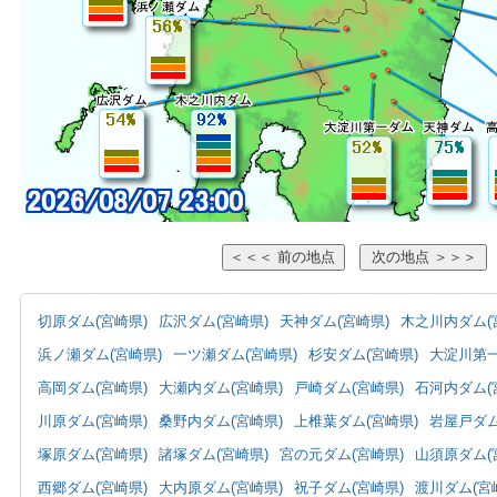
切原ダム(宮崎県)
広沢ダム(宮崎県)
天神ダム(宮崎県)
木之川内ダム(
浜ノ瀬ダム(宮崎県)
一ツ瀬ダム(宮崎県)
杉安ダム(宮崎県)
大淀川第一
高岡ダム(宮崎県)
大瀬内ダム(宮崎県)
戸崎ダム(宮崎県)
石河内ダム(
川原ダム(宮崎県)
桑野内ダム(宮崎県)
上椎葉ダム(宮崎県)
岩屋戸ダム
塚原ダム(宮崎県)
諸塚ダム(宮崎県)
宮の元ダム(宮崎県)
山須原ダム(
西郷ダム(宮崎県)
大内原ダム(宮崎県)
祝子ダム(宮崎県)
渡川ダム(宮