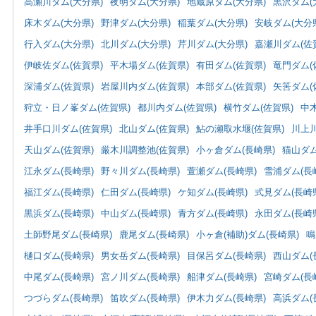
高瀬川ダム(大分県)
夜明ダム(大分県)
地蔵原ダム(大分県)
黒沢ダム(
床木ダム(大分県)
野津ダム(大分県)
稲葉ダム(大分県)
安岐ダム(大分
行入ダム(大分県)
北川ダム(大分県)
芹川ダム(大分県)
嘉瀬川ダム(佐
伊岐佐ダム(佐賀県)
平木場ダム(佐賀県)
有田ダム(佐賀県)
竜門ダム(
深浦ダム(佐賀県)
岩屋川内ダム(佐賀県)
本部ダム(佐賀県)
矢筈ダム(
狩立・日ノ峯ダム(佐賀県)
都川内ダム(佐賀県)
横竹ダム(佐賀県)
中
井手口川ダム(佐賀県)
北山ダム(佐賀県)
鮎の瀬取水堰(佐賀県)
川上川
天山ダム(佐賀県)
厳木川調整池(佐賀県)
小ヶ倉ダム(長崎県)
猫山ダム
江永ダム(長崎県)
野々川ダム(長崎県)
萱瀬ダム(長崎県)
雪浦ダム(長
福江ダム(長崎県)
仁田ダム(長崎県)
ケ知ダム(長崎県)
式見ダム(長崎
黒浜ダム(長崎県)
中山ダム(長崎県)
青方ダム(長崎県)
永田ダム(長崎
土師野尾ダム(長崎県)
鹿尾ダム(長崎県)
小ヶ倉(補助)ダム(長崎県)
鳴
樋口ダム(長崎県)
男女岳ダム(長崎県)
目保呂ダム(長崎県)
西山ダム(
中尾ダム(長崎県)
宮ノ川ダム(長崎県)
船津ダム(長崎県)
宮崎ダム(長
つづらダム(長崎県)
笛吹ダム(長崎県)
伊木力ダム(長崎県)
高浜ダム(