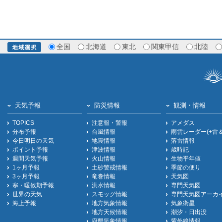
全国
北海道
東北
関東甲信
北陸
天気予報
防災情報
観測・情報
TOPICS
注意報・警報
アメダス
分布予報
台風情報
雨雲レーダー(+雷
今日明日の天気
地震情報
落雷情報
ポイント予報
津波情報
歳時記
週間天気予報
火山情報
生物平年値
1ヶ月予報
土砂警戒情報
季節の便り
3ヶ月予報
竜巻情報
天気図
寒・暖候期予報
洪水情報
専門天気図
世界の天気
スモッグ情報
専門天気図アーカ
海上予報
地方気象情報
気象衛星
地方天候情報
潮汐・日出没
府県気象情報
紫外線情報