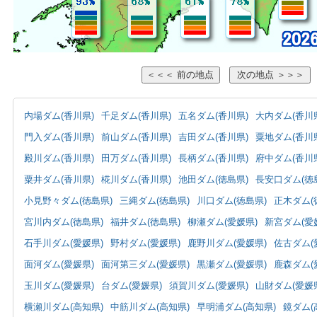
内場ダム(香川県)
千足ダム(香川県)
五名ダム(香川県)
大内ダム(香川
門入ダム(香川県)
前山ダム(香川県)
吉田ダム(香川県)
粟地ダム(香川
殿川ダム(香川県)
田万ダム(香川県)
長柄ダム(香川県)
府中ダム(香川
粟井ダム(香川県)
椛川ダム(香川県)
池田ダム(徳島県)
長安口ダム(徳
小見野々ダム(徳島県)
三縄ダム(徳島県)
川口ダム(徳島県)
正木ダム(
宮川内ダム(徳島県)
福井ダム(徳島県)
柳瀬ダム(愛媛県)
新宮ダム(愛
石手川ダム(愛媛県)
野村ダム(愛媛県)
鹿野川ダム(愛媛県)
佐古ダム(
面河ダム(愛媛県)
面河第三ダム(愛媛県)
黒瀬ダム(愛媛県)
鹿森ダム(
玉川ダム(愛媛県)
台ダム(愛媛県)
須賀川ダム(愛媛県)
山財ダム(愛媛
横瀬川ダム(高知県)
中筋川ダム(高知県)
早明浦ダム(高知県)
鏡ダム(