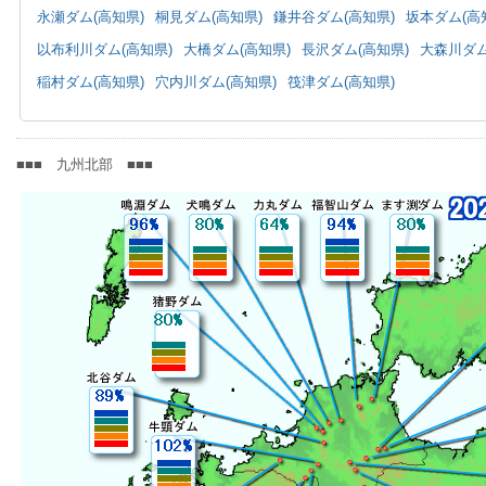
永瀬ダム(高知県)
桐見ダム(高知県)
鎌井谷ダム(高知県)
坂本ダム(高
以布利川ダム(高知県)
大橋ダム(高知県)
長沢ダム(高知県)
大森川ダム
稲村ダム(高知県)
穴内川ダム(高知県)
筏津ダム(高知県)
■■■ 九州北部 ■■■