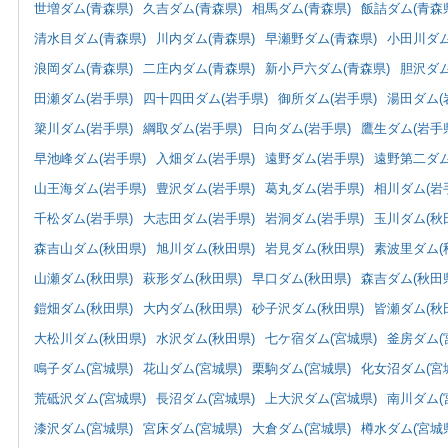
世増ダム(青森県)
久吉ダム(青森県)
相馬ダム(青森県)
飯詰ダム(青森
清水目ダム(青森県)
川内ダム(青森県)
早瀬野ダム(青森県)
小田川ダム
浪岡ダム(青森県)
二庄内ダム(青森県)
新小戸六ダム(青森県)
胆沢ダム
田瀬ダム(岩手県)
四十四田ダム(岩手県)
御所ダム(岩手県)
湯田ダム(
簗川ダム(岩手県)
綱取ダム(岩手県)
日向ダム(岩手県)
鷹生ダム(岩手
早池峰ダム(岩手県)
入畑ダム(岩手県)
遠野ダム(岩手県)
遠野第二ダム
山王海ダム(岩手県)
豊沢ダム(岩手県)
葛丸ダム(岩手県)
相川ダム(岩
千松ダム(岩手県)
大志田ダム(岩手県)
岩洞ダム(岩手県)
玉川ダム(秋
森吉山ダム(秋田県)
旭川ダム(秋田県)
岩見ダム(秋田県)
素波里ダム(
山瀬ダム(秋田県)
萩形ダム(秋田県)
早口ダム(秋田県)
森吉ダム(秋田
鎧畑ダム(秋田県)
大内ダム(秋田県)
砂子沢ダム(秋田県)
皆瀬ダム(秋
大松川ダム(秋田県)
水沢ダム(秋田県)
七ケ宿ダム(宮城県)
釜房ダム(
鳴子ダム(宮城県)
花山ダム(宮城県)
栗駒ダム(宮城県)
化女沼ダム(宮
荒砥沢ダム(宮城県)
長沼ダム(宮城県)
上大沢ダム(宮城県)
南川ダム(
漆沢ダム(宮城県)
宮床ダム(宮城県)
大倉ダム(宮城県)
樽水ダム(宮城