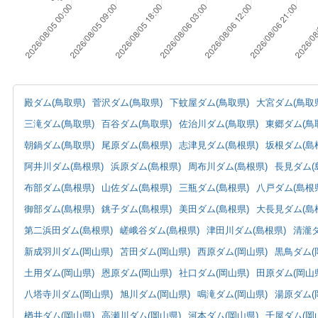
殿ダム(鳥取県)
菅沢ダム(鳥取県)
下蚊屋ダム(鳥取県)
大宮ダム(鳥取
三滝ダム(鳥取県)
百谷ダム(鳥取県)
佐治川ダム(鳥取県)
東郷ダム(鳥
朝鍋ダム(鳥取県)
尾原ダム(島根県)
志津見ダム(島根県)
坂根ダム(島
阿井川ダム(島根県)
浜原ダム(島根県)
周布川ダム(島根県)
長見ダム(
布部ダム(島根県)
山佐ダム(島根県)
三瓶ダム(島根県)
八戸ダム(島根
御部ダム(島根県)
銚子ダム(島根県)
美田ダム(島根県)
大長見ダム(島
第二浜田ダム(島根県)
嵯峨谷ダム(島根県)
津田川ダム(島根県)
清瀧ダ
新成羽川ダム(岡山県)
苫田ダム(岡山県)
西原ダム(岡山県)
黒鳥ダム(
土用ダム(岡山県)
恩原ダム(岡山県)
社口ダム(岡山県)
田原ダム(岡山
八塔寺川ダム(岡山県)
旭川ダム(岡山県)
鳴滝ダム(岡山県)
湯原ダム(
楢井ダム(岡山県)
高瀬川ダム(岡山県)
河本ダム(岡山県)
千屋ダム(岡