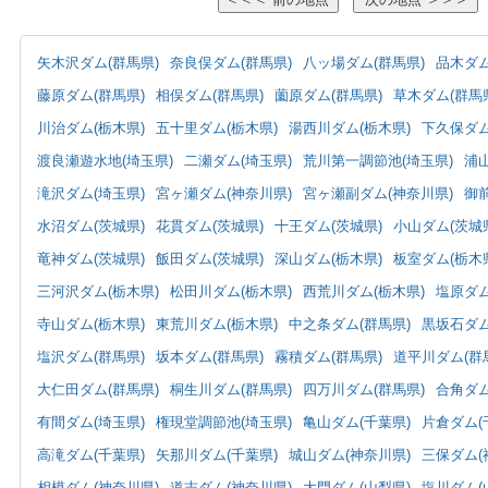
矢木沢ダム(群馬県)
奈良俣ダム(群馬県)
八ッ場ダム(群馬県)
品木ダム
藤原ダム(群馬県)
相俣ダム(群馬県)
薗原ダム(群馬県)
草木ダム(群馬
川治ダム(栃木県)
五十里ダム(栃木県)
湯西川ダム(栃木県)
下久保ダム
渡良瀬遊水地(埼玉県)
二瀬ダム(埼玉県)
荒川第一調節池(埼玉県)
浦山
滝沢ダム(埼玉県)
宮ヶ瀬ダム(神奈川県)
宮ヶ瀬副ダム(神奈川県)
御
水沼ダム(茨城県)
花貫ダム(茨城県)
十王ダム(茨城県)
小山ダム(茨城
竜神ダム(茨城県)
飯田ダム(茨城県)
深山ダム(栃木県)
板室ダム(栃木
三河沢ダム(栃木県)
松田川ダム(栃木県)
西荒川ダム(栃木県)
塩原ダム
寺山ダム(栃木県)
東荒川ダム(栃木県)
中之条ダム(群馬県)
黒坂石ダム
塩沢ダム(群馬県)
坂本ダム(群馬県)
霧積ダム(群馬県)
道平川ダム(群
大仁田ダム(群馬県)
桐生川ダム(群馬県)
四万川ダム(群馬県)
合角ダム
有間ダム(埼玉県)
権現堂調節池(埼玉県)
亀山ダム(千葉県)
片倉ダム(
高滝ダム(千葉県)
矢那川ダム(千葉県)
城山ダム(神奈川県)
三保ダム(
相模ダム(神奈川県)
道志ダム(神奈川県)
大門ダム(山梨県)
塩川ダム(