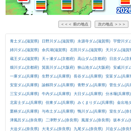
青土ダム(滋賀県)
日野川ダム(滋賀県)
永源寺ダム(滋賀県)
宇曽川ダム
姉川ダム(滋賀県)
余呉湖(滋賀県)
石田川ダム(滋賀県)
天川ダム(滋賀
蔵王ダム(滋賀県)
天ヶ瀬ダム(京都府)
高山ダム(京都府)
日吉ダム(京
畑川ダム(京都府)
箕面川ダム(大阪府)
狭山池ダム(大阪府)
安威川ダム
一庫ダム(兵庫県)
生野ダム(兵庫県)
長谷ダム(兵庫県)
安富ダム(兵庫
安室ダム(兵庫県)
諭鶴羽ダム(兵庫県)
青野ダム(兵庫県)
菅生ダム(兵
三宝ダム(兵庫県)
牛内ダム(兵庫県)
大日ダム(兵庫県)
分水堰(兵庫県)
北富士ダム(兵庫県)
但東ダム(兵庫県)
みくまりダム(兵庫県)
金出地ダ
栗柄ダム(兵庫県)
与布土ダム(兵庫県)
鴨川ダム(兵庫県)
室生ダム(奈
津風呂ダム(奈良県)
二津野ダム(奈良県)
風屋ダム(奈良県)
坂本ダム(
大迫ダム(奈良県)
大滝ダム(奈良県)
九尾ダム(奈良県)
川迫ダム(奈良