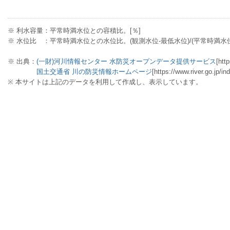
※ 利水容量：平常時満水位との容積比。[％]
※ 水位比 ：平常時満水位との水位比。(観測水位-最低水位)/(平常時満水位-最
※ 出典：
(一財)河川情報センター 水防災オープンデータ提供サービス
[http
国土交通省 川の防災情報ホームページ
[https://www.river.go.jp/in
※ 本サイトは上記のデータを利用して作成し、表示しています。