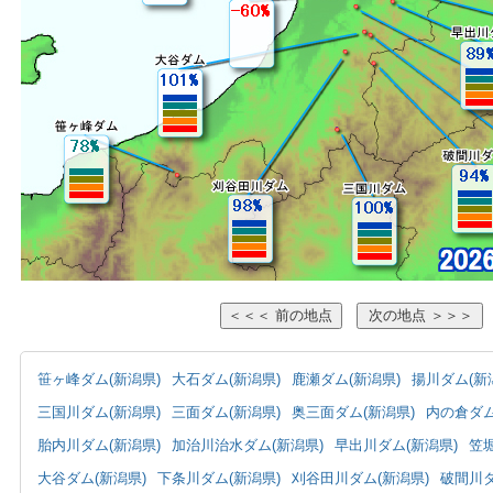
笹ヶ峰ダム(新潟県)
大石ダム(新潟県)
鹿瀬ダム(新潟県)
揚川ダム(新
三国川ダム(新潟県)
三面ダム(新潟県)
奥三面ダム(新潟県)
内の倉ダム
胎内川ダム(新潟県)
加治川治水ダム(新潟県)
早出川ダム(新潟県)
笠堀
大谷ダム(新潟県)
下条川ダム(新潟県)
刈谷田川ダム(新潟県)
破間川ダ