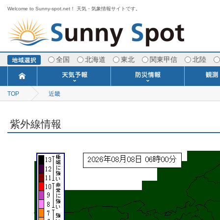
Welcome to Sunny-spot.net！ 天気・気象情報サイトです。
全国
北海道
東北
関東甲信
北陸
TOP
近畿
今日明日の天気
寒・暖候期予報
ポイント予報
週間天気予報
世界の天気
1ヶ月予報
3ヶ月予報
分布予報
海上予報
TOPICS
注意報・警報
土砂警戒情報
スモッグ情報
地方気象情報
地方天候情報
府県気象情報
府県天候情報
台風情報
地震情報
津波情報
火山情報
竜巻情報
洪水情報
海上警報
雨雲レーダ
ウィンド
専門天気
MET
潮汐
河川
生
季
専
紫
エ
海
ダ
風
ア
落
気
空
波
風
紫外線情報