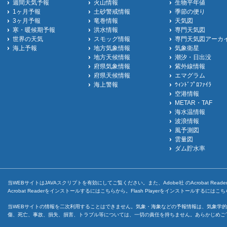
週間天気予報
火山情報
生物平年値
1ヶ月予報
土砂警戒情報
季節の便り
3ヶ月予報
竜巻情報
天気図
寒・暖候期予報
洪水情報
専門天気図
世界の天気
スモッグ情報
専門天気図アーカ
海上予報
地方気象情報
気象衛星
地方天候情報
潮汐・日出没
府県気象情報
紫外線情報
府県天候情報
エマグラム
海上警報
ｳｨﾝﾄﾞﾌﾟﾛﾌｧｲﾗ
空港情報
METAR・TAF
海水温情報
波浪情報
風予測図
雲量図
ダム貯水率
当WEBサイトはJAVAスクリプトを有効にしてご覧ください。また、Adobe社 のAcrobat ReaderとF
Acrobat Readerをインストールするには
こちら
から。Flash Playerをインストールするには
こち
当WEBサイトの情報を二次利用することはできません。気象・海象などの予報情報は、気象学的
傷、死亡、事故、損失、損害、トラブル等については、一切の責任を持ちません。あらかじめご