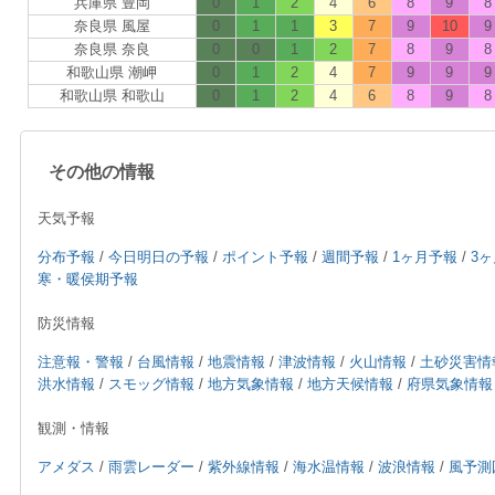
兵庫県 豊岡
0
1
2
4
6
8
9
8
奈良県 風屋
0
1
1
3
7
9
10
9
奈良県 奈良
0
0
1
2
7
8
9
8
和歌山県 潮岬
0
1
2
4
7
9
9
9
和歌山県 和歌山
0
1
2
4
6
8
9
8
その他の情報
天気予報
分布予報
/
今日明日の予報
/
ポイント予報
/
週間予報
/
1ヶ月予報
/
3
寒・暖侯期予報
防災情報
注意報・警報
/
台風情報
/
地震情報
/
津波情報
/
火山情報
/
土砂災害情
洪水情報
/
スモッグ情報
/
地方気象情報
/
地方天候情報
/
府県気象情報
観測・情報
アメダス
/
雨雲レーダー
/
紫外線情報
/
海水温情報
/
波浪情報
/
風予測