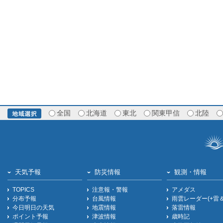
全国
北海道
東北
関東甲信
北陸
天気予報
防災情報
観測・情報
TOPICS
注意報・警報
アメダス
分布予報
台風情報
雨雲レーダー(+雷
今日明日の天気
地震情報
落雷情報
ポイント予報
津波情報
歳時記