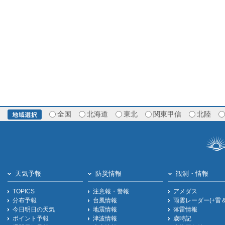
全国
北海道
東北
関東甲信
北陸
天気予報
防災情報
観測・情報
TOPICS
注意報・警報
アメダス
分布予報
台風情報
雨雲レーダー(+雷
今日明日の天気
地震情報
落雷情報
ポイント予報
津波情報
歳時記