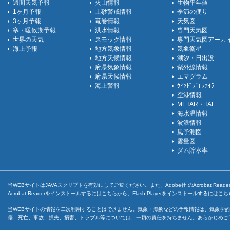
週間天気予報
火山情報
生物平年値
1ヶ月予報
土砂警戒情報
季節の便り
3ヶ月予報
竜巻情報
天気図
寒・暖候期予報
洪水情報
専門天気図
世界の天気
スモッグ情報
専門天気図アーカ
海上予報
地方気象情報
気象衛星
地方天候情報
潮汐・日出没
府県気象情報
紫外線情報
府県天候情報
エマグラム
海上警報
ｳｨﾝﾄﾞﾌﾟﾛﾌｧｲﾗ
空港情報
METAR・TAF
海水温情報
波浪情報
風予測図
雲量図
ダム貯水率
当WEBサイトはJAVAスクリプトを有効にしてご覧ください。また、Adobe社 のAcrobat ReaderとF
Acrobat Readerをインストールするには
こちら
から。Flash Playerをインストールするには
こち
当WEBサイトの情報を二次利用することはできません。気象・海象などの予報情報は、気象学的
傷、死亡、事故、損失、損害、トラブル等については、一切の責任を持ちません。あらかじめご