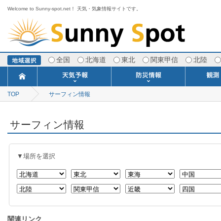
Welcome to Sunny-spot.net！ 天気・気象情報サイトです。
全国
北海道
東北
関東甲信
北陸
TOP
サーフィン情報
今日明日の天気
寒・暖候期予報
ポイント予報
週間天気予報
世界の天気
1ヶ月予報
3ヶ月予報
分布予報
海上予報
TOPICS
注意報・警報
土砂警戒情報
スモッグ情報
地方気象情報
地方天候情報
府県気象情報
府県天候情報
台風情報
地震情報
津波情報
火山情報
竜巻情報
洪水情報
海上警報
雨雲レーダ
ウィンド
専門天気
MET
潮汐
河川
生
季
専
紫
エ
海
ダ
風
ア
落
気
空
波
風
サーフィン情報
▼場所を選択
関連リンク