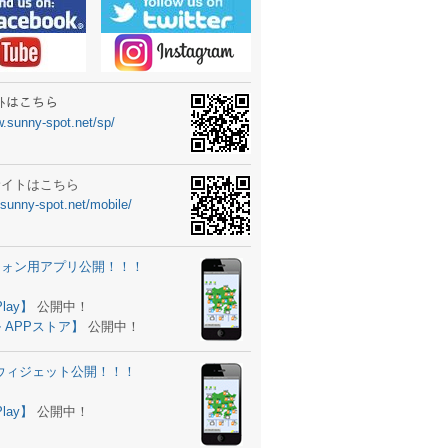
ーターニュータイプ新登場！
ォン ウィジェット公開
士スクールの御案内
ｻｲﾄはこちら
w.sunny-spot.net/sp/
所を移転しました。
 更新
サイトはこちら
.sunny-spot.net/mobile/
サイト OPEN！
 追加
フォン用アプリ公開！！！
。
ーター輸入販売開始！
Play】
公開中！
 APPストア】
公開中！
ォン アプリ バージョンアップ
d用ウィジェット公開！！！
ツ 追加
。
Play】
公開中！