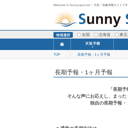
Welcome to Sunny-spot.net！ 天気・気象情報サイトで
全国
北海道
東北
TOP
長期予報・1ヶ月予報
今日明日の天気
寒・暖候期予報
ポイント予報
週間天気予報
世界の天気
1ヶ月予報
3ヶ月予報
分布予報
海上予報
TOPICS
長期予報・1ヶ月予報
「長期予
そんな声にお応えし、まった
独自の長期予報・