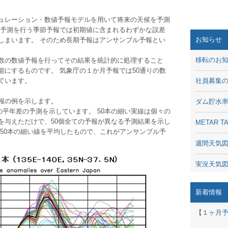
ュレーション・数値予報モデルを用いて将来の天候を予測
の予測を行う季節予報では初期値に含まれるわずかな誤差
お知らせ
しまいます。 そのため長期予報はアンサンブル予報とい
移転のお
数の数値予報を行ってその結果を統計的に処理すること
にするものです。 気象庁の１か月予報では50通りの数
ています。
社員募集
報の例を示します。
ダム貯水
気温の平年差の予測を示しています。 50本の細い実線は個々の
を与えただけで、50個全ての予報が異なる予測結果を示し
METAR
50本の細い線を平均したもので、これがアンサンブル予
週間天気
実況天気
琵琶湖の
新着情報
潮汐・日
【
１ヶ月
動画 - Li