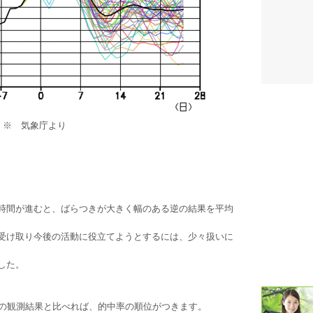
潮汐・日
壁掛け 天
生活・環
気象・海
※ 気象庁より
天気予報 
パトライ
天気管 
時間が進むと、ばらつきが大きく幅のある逆の結果を平均
ポータブル
受け取り今後の活動に役立てようとするには、少々扱いに
落雷・発
した。
ｽﾏｰﾄﾌｫ
際の観測結果と比べれば、的中率の順位がつきます。