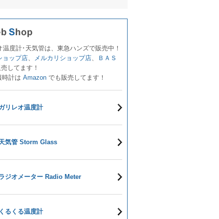
オ温度計･天気管は、東急ハンズで販売中！
!ショップ店
、
メルカリショップ店
、
ＢＡＳ
販売してます！
報時計は
Amazon
でも販売してます！
ガリレオ温度計
天気管 Storm Glass
ラジオメーター Radio Meter
くるくる温度計