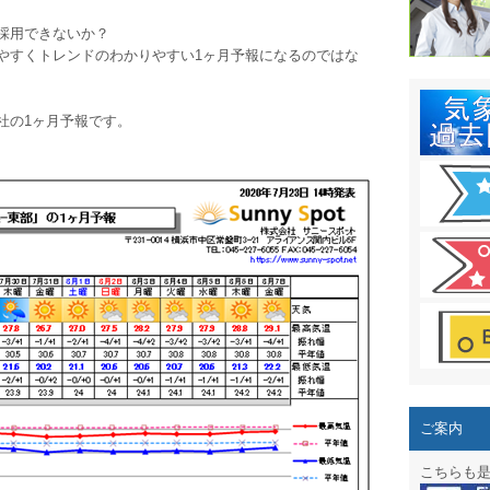
結露 10
採用できないか？
ガリレオ
やすくトレンドのわかりやすい1ヶ月予報になるのではな
HPリニュー
社の1ヶ月予報です。
HPリニュ
週間天気図
太陽光発
気象情報
週間波浪
予報士通
専門天気
ご案内
スマートフ
こちらも