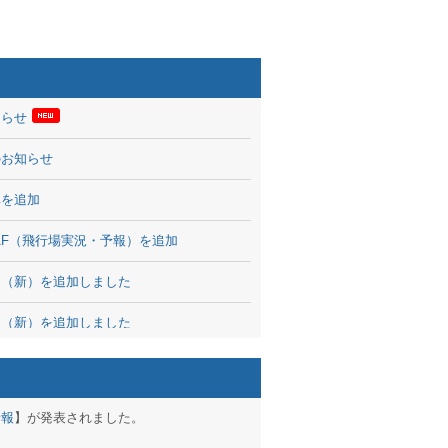
知らせ
のお知らせ
率を追加
 TAF（飛行場実況・予報）を追加
図（新）を追加しました
図（新）を追加しました
波情報を公開
出没、ブログパーツ公開
予報
】が発表されました。
brary 開始しました！