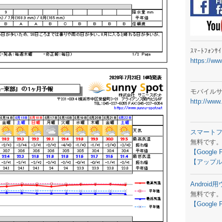
ラジオメ
スマートフ
気象予報
ｽﾏｰﾄﾌｫﾝ
https://ww
弊社事務
生物平年値
モバイル
http://www
予報士学習
専門天気図
スマート
無料です
ラジオメ
【Google 
【アップル
スマートフ
Androi
お天気パー
無料です
【Google 