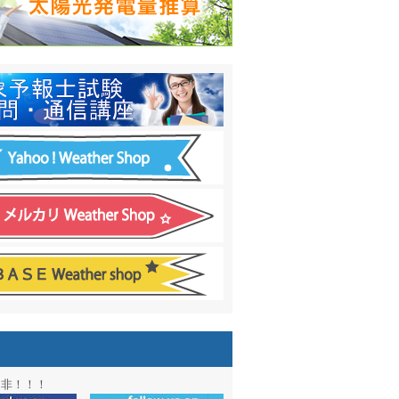
日間予報オプション追加
！
温度計
&
天気管
新色登場！
アル第２弾：本サイト Update!
ーアル第１弾：英語ページOPEN
&週間波浪図を10日に延長しました
電量の推算はじめました
通知サービス「お天気見張り番」開始
図追加しました。
信講座に解析ツール追加！！
図アーカイブ開始！！
ォン アプリ バージョンアップ
是非！！！