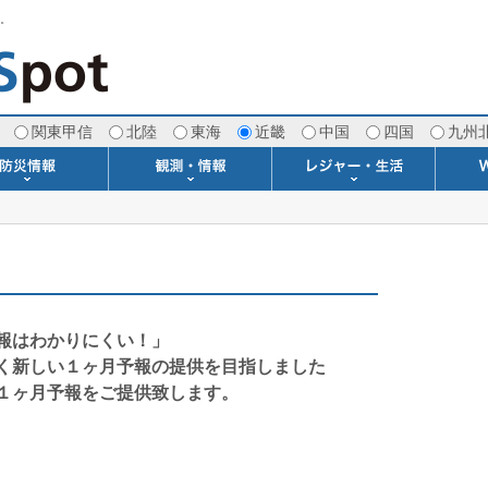
す。
関東甲信
北陸
東海
近畿
中国
四国
九州
注意報・警報
土砂警戒情報
スモッグ情報
地方気象情報
地方天候情報
府県気象情報
府県天候情報
台風情報
地震情報
津波情報
火山情報
竜巻情報
洪水情報
海上警報
雨雲レーダー(+雷＆竜巻)
ウィンドプロファイラー
専門天気図アーカイブ
METAR・TAF
潮汐・日出没
河川水位情報
生物平年値
季節の便り
専門天気図
紫外線情報
エマグラム
海水温情報
ダム貯水率
風予測図2
アメダス
落雷情報
気象衛星
空港情報
波浪情報
風予測図
歳時記
天気図
雲量図
動画ライブラリー
生活・環境予報
琵琶湖[波情報]
桜開花[2026]
サーフィン
サッカー場
推定日射量
紅葉[2025]
ドライブ
キャンプ
ゴルフ
野球場
競馬場
スカイ
お散歩
釣り
洗濯
壁
グ
ポ
We
報はわかりにくい！」
く新しい１ヶ月予報の提供を目指しました
１ヶ月予報をご提供致します。