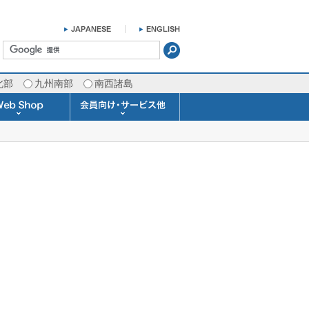
北部
九州南部
南西諸島
掛け時計 温湿度計
ラスバロメーター
ータブル観測機器
b Shopについて
ガリレオ温度計
ガリレオ＆バロ
ラジオメーター
くるくる温度計
発送・お支払い
天気予報時計
天気管
雨量計
概況&イメージサービス
APIデータ提供サービス
各種 気象データの配信
予報士による予報業務
警告灯 通知サービス
長期予報･1ヶ月予報
気象・海況レポート
気象予報士サービス
FAX情報サービス
ラボ (SSI 研究室)
予報士通信講座
専門天気図配信
予報士スクール
お天気パーツ
Pro-Weather
Air-Condition
Sea-Master
メール通知
携帯アプリ
結露予報
Twitter