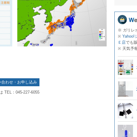
※ ガリレ
※
Yahoo
Ｅ店
でも
※ 天気予
い合わせ・お申し込み
TEL：045-227-6055