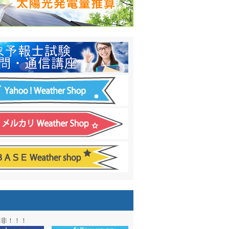
日間予報オプション追加
！
温度計
&
天気管
新色登場！
アル第２弾：本サイト Update!
ーアル第１弾：英語ページOPEN
&週間波浪図を10日に延長しました
電量の推算はじめました
通知サービス「お天気見張り番」開始
図追加しました。
信講座に解析ツール追加！！
図アーカイブ開始！！
ォン アプリ バージョンアップ
是非！！！