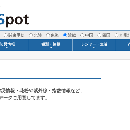
す。
関東甲信
北陸
東海
近畿
中国
四国
九州
注意報・警報
土砂警戒情報
スモッグ情報
地方気象情報
地方天候情報
府県気象情報
府県天候情報
台風情報
地震情報
津波情報
火山情報
竜巻情報
洪水情報
海上警報
雨雲レーダー(+雷＆竜巻)
ウィンドプロファイラー
専門天気図アーカイブ
METAR・TAF
潮汐・日出没
河川水位情報
生物平年値
季節の便り
専門天気図
紫外線情報
エマグラム
海水温情報
ダム貯水率
風予測図2
アメダス
落雷情報
気象衛星
空港情報
波浪情報
風予測図
歳時記
天気図
雲量図
動画ライブラリー
生活・環境予報
琵琶湖[波情報]
桜開花[2026]
サーフィン
サッカー場
推定日射量
紅葉[2025]
ドライブ
キャンプ
ゴルフ
野球場
競馬場
スカイ
お散歩
釣り
洗濯
壁
グ
ポ
We
防災情報・花粉や紫外線・指数情報など、
データご用意してます。