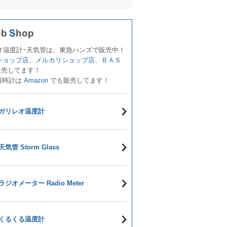
オ温度計･天気管は、東急ハンズで販売中！
!ショップ店
、
メルカリショップ店
、
ＢＡＳ
販売してます！
報時計は
Amazon
でも販売してます！
ガリレオ温度計
天気管 Storm Glass
ラジオメーター Radio Meter
くるくる温度計