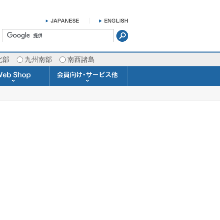
北部
九州南部
南西諸島
掛け時計 温湿度計
ラスバロメーター
ータブル観測機器
b Shopについて
ガリレオ温度計
ガリレオ＆バロ
ラジオメーター
くるくる温度計
発送・お支払い
天気予報時計
天気管
雨量計
概況&イメージサービス
APIデータ提供サービス
各種 気象データの配信
予報士による予報業務
警告灯 通知サービス
長期予報･1ヶ月予報
気象・海況レポート
気象予報士サービス
FAX情報サービス
ラボ (SSI 研究室)
予報士通信講座
専門天気図配信
予報士スクール
お天気パーツ
Pro-Weather
Air-Condition
Sea-Master
メール通知
携帯アプリ
結露予報
Twitter