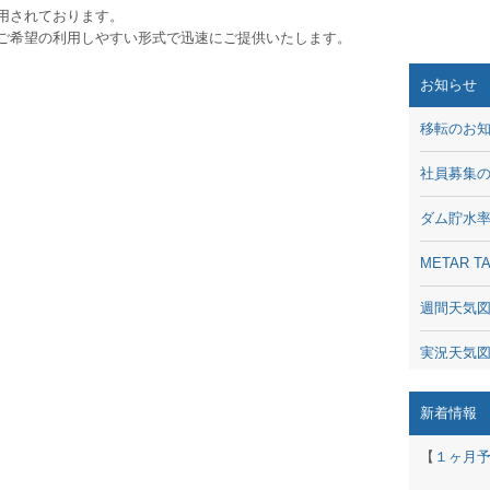
用されております。
ご希望の利用しやすい形式で迅速にご提供いたします。
お知らせ
移転のお
社員募集
ダム貯水
METAR
週間天気
実況天気
琵琶湖の
新着情報
潮汐・日
【
１ヶ月
動画 - Li