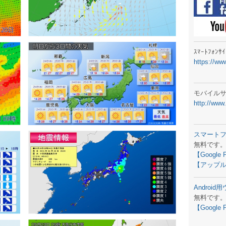
ラジオメ
スマートフ
気象予報
ｽﾏｰﾄﾌｫﾝ
https://ww
弊社事務
生物平年値
モバイル
http://www
予報士学習
専門天気図
スマート
無料です
ラジオメ
【Google 
【アップル
スマートフ
Androi
お天気パー
無料です
【Google 