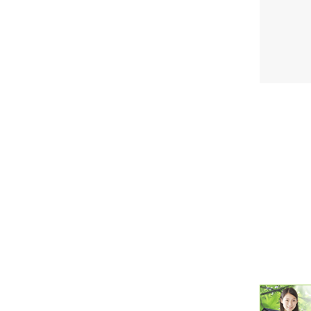
潮汐・日
壁掛け 天
生活・環
気象・海
天気予報 
パトライ
天気管 
ポータブル
落雷・発
ｽﾏｰﾄﾌｫ