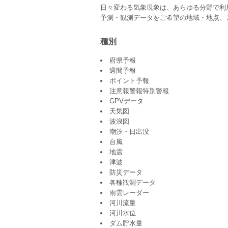
日々変わる気象現象は、あらゆる分野で利
予測・観測データをご希望の地域・地点、
種別
府県予報
週間予報
ポイント予報
注意報警報特別警報
GPVデータ
天気図
波浪図
潮汐・日出没
台風
地震
津波
防災データ
各種観測データ
雨雲レーダー
河川流量
河川水位
ダム貯水量