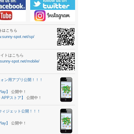
ーターニュータイプ新登場！
ォン ウィジェット公開
士スクールの御案内
ｻｲﾄはこちら
w.sunny-spot.net/sp/
所を移転しました。
 更新
サイトはこちら
.sunny-spot.net/mobile/
サイト OPEN！
 追加
フォン用アプリ公開！！！
。
ーター輸入販売開始！
Play】
公開中！
 APPストア】
公開中！
ォン アプリ バージョンアップ
d用ウィジェット公開！！！
ツ 追加
。
Play】
公開中！