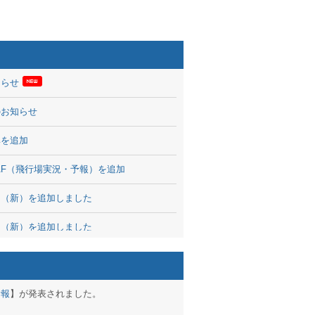
知らせ
のお知らせ
率を追加
 TAF（飛行場実況・予報）を追加
図（新）を追加しました
図（新）を追加しました
波情報を公開
出没、ブログパーツ公開
予報
】が発表されました。
brary 開始しました！