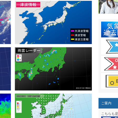
結露 10
ガリレオ
HPリニュー
HPリニュ
週間天気図
太陽光発
気象情報
週間波浪
予報士通
専門天気
ご案内
スマートフ
こちらも