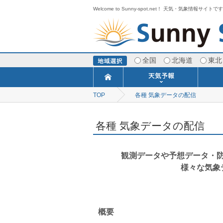
Welcome to Sunny-spot.net！ 天気・気象情報サイトで
全国
北海道
東北
TOP
各種 気象データの配信
今日明日の天気
寒・暖候期予報
ポイント予報
週間天気予報
世界の天気
1ヶ月予報
3ヶ月予報
分布予報
海上予報
TOPICS
各種 気象データの配信
観測データや予想データ・
様々な気象
概要