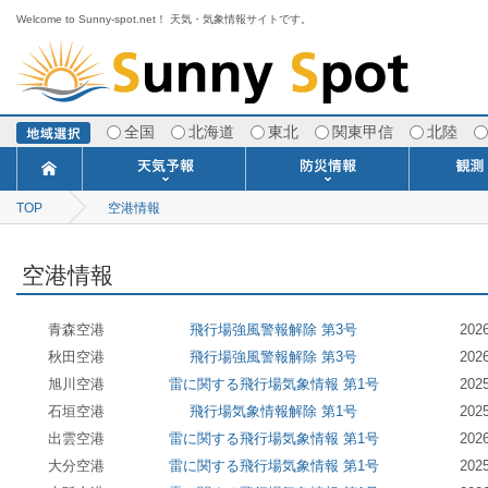
Welcome to Sunny-spot.net！ 天気・気象情報サイトです。
全国
北海道
東北
関東甲信
北陸
TOP
空港情報
今日明日の天気
寒・暖候期予報
ポイント予報
週間天気予報
世界の天気
1ヶ月予報
3ヶ月予報
分布予報
海上予報
TOPICS
注意報・警報
土砂警戒情報
スモッグ情報
地方気象情報
地方天候情報
府県気象情報
府県天候情報
台風情報
地震情報
津波情報
火山情報
竜巻情報
洪水情報
海上警報
雨雲レーダ
ウィンド
専門天気
MET
潮汐
河川
生
季
専
紫
エ
海
ダ
風
ア
落
気
空
波
風
空港情報
青森空港
飛行場強風警報解除 第3号
20
秋田空港
飛行場強風警報解除 第3号
20
旭川空港
雷に関する飛行場気象情報 第1号
20
石垣空港
飛行場気象情報解除 第1号
20
出雲空港
雷に関する飛行場気象情報 第1号
20
大分空港
雷に関する飛行場気象情報 第1号
20