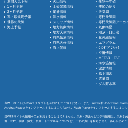
週間天気予報
火山情報
生物平年値
1ヶ月予報
土砂警戒情報
季節の便り
3ヶ月予報
竜巻情報
天気図
寒・暖候期予報
洪水情報
専門天気図
世界の天気
スモッグ情報
専門天気図アーカ
海上予報
地方気象情報
気象衛星
地方天候情報
潮汐・日出没
府県気象情報
紫外線情報
府県天候情報
エマグラム
海上警報
ｳｨﾝﾄﾞﾌﾟﾛﾌｧｲﾗ
空港情報
METAR・TAF
海水温情報
波浪情報
風予測図
雲量図
ダム貯水率
当WEBサイトはJAVAスクリプトを有効にしてご覧ください。また、Adobe社 のAcrobat ReaderとF
Acrobat Readerをインストールするには
こちら
から。Flash Playerをインストールするには
こち
当WEBサイトの情報を二次利用することはできません。気象・海象などの予報情報は、気象学的
傷、死亡、事故、損失、損害、トラブル等については、一切の責任を持ちません。あらかじめご