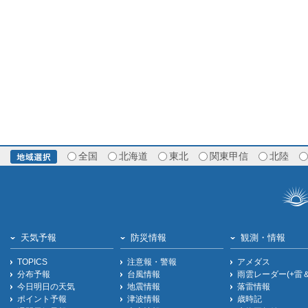
全国
北海道
東北
関東甲信
北陸
天気予報
防災情報
観測・情報
TOPICS
注意報・警報
アメダス
分布予報
台風情報
雨雲レーダー(+雷
今日明日の天気
地震情報
落雷情報
ポイント予報
津波情報
歳時記