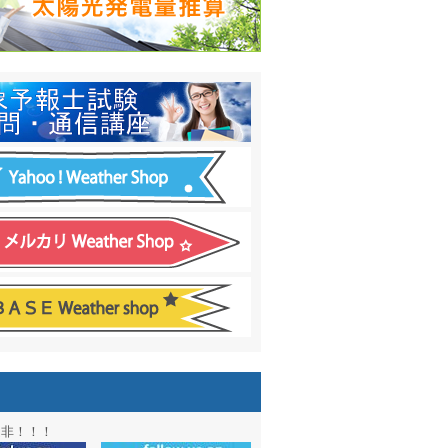
日間予報オプション追加
！
温度計
&
天気管
新色登場！
アル第２弾：本サイト Update!
ーアル第１弾：英語ページOPEN
&週間波浪図を10日に延長しました
電量の推算はじめました
通知サービス「お天気見張り番」開始
図追加しました。
信講座に解析ツール追加！！
図アーカイブ開始！！
ォン アプリ バージョンアップ
是非！！！