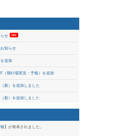
知らせ
のお知らせ
率を追加
 TAF（飛行場実況・予報）を追加
図（新）を追加しました
図（新）を追加しました
波情報を公開
出没、ブログパーツ公開
予報
】が発表されました。
brary 開始しました！