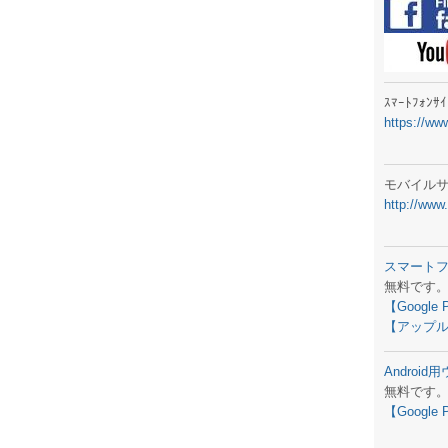
ラジオメ
スマートフ
気象予報
ｽﾏｰﾄﾌｫﾝ
https://ww
弊社事務
生物平年値
モバイル
http://www
予報士学習
専門天気図
スマート
無料です
ラジオメ
【Google 
【アップル
スマートフ
Androi
お天気パー
無料です
【Google 