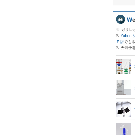
※ ガリレ
※
Yahoo
Ｅ店
でも
※ 天気予