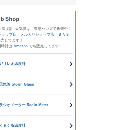
オ温度計･天気管は、東急ハンズで販売中！
!ショップ店
、
メルカリショップ店
、
ＢＡＳ
販売してます！
報時計は
Amazon
でも販売してます！
ガリレオ温度計
天気管 Storm Glass
ラジオメーター Radio Meter
くるくる温度計