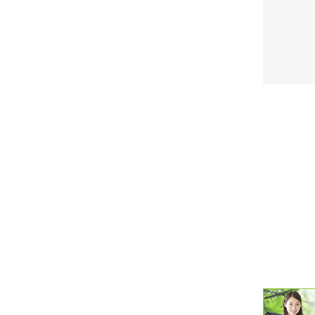
潮汐・日
壁掛け 天
生活・環
気象・海
天気予報 
パトライ
天気管 
ポータブル
落雷・発
ｽﾏｰﾄﾌｫ