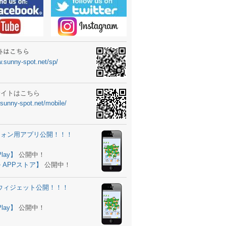
ーターニュータイプ新登場！
ォン ウィジェット公開
士スクールの御案内
ｻｲﾄはこちら
w.sunny-spot.net/sp/
所を移転しました。
 更新
サイトはこちら
.sunny-spot.net/mobile/
サイト OPEN！
 追加
フォン用アプリ公開！！！
。
ーター輸入販売開始！
Play】
公開中！
 APPストア】
公開中！
ォン アプリ バージョンアップ
d用ウィジェット公開！！！
ツ 追加
。
Play】
公開中！