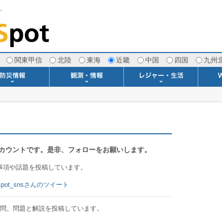
す。
関東甲信
北陸
東海
近畿
中国
四国
九州
注意報・警報
土砂警戒情報
スモッグ情報
地方気象情報
地方天候情報
府県気象情報
府県天候情報
台風情報
地震情報
津波情報
火山情報
竜巻情報
洪水情報
海上警報
雨雲レーダー(+雷＆竜巻)
ウィンドプロファイラー
専門天気図アーカイブ
METAR・TAF
潮汐・日出没
河川水位情報
生物平年値
季節の便り
専門天気図
紫外線情報
エマグラム
海水温情報
ダム貯水率
風予測図2
アメダス
落雷情報
気象衛星
空港情報
波浪情報
風予測図
歳時記
天気図
雲量図
動画ライブラリー
生活・環境予報
琵琶湖[波情報]
桜開花[2026]
サーフィン
サッカー場
推定日射量
紅葉[2025]
ドライブ
キャンプ
ゴルフ
野球場
競馬場
スカイ
お散歩
釣り
洗濯
壁
グ
ポ
We
tter公式アカウントです。是非、フォローをお願いします。
事項や話題を投稿しています。
yspot_snsさんのツイート
問。問題と解説を投稿しています。