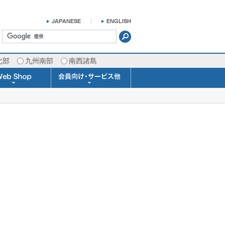
北部
九州南部
南西諸島
掛け時計 温湿度計
ラスバロメーター
ータブル観測機器
b Shopについて
ガリレオ温度計
ガリレオ＆バロ
ラジオメーター
くるくる温度計
発送・お支払い
天気予報時計
天気管
雨量計
概況&イメージサービス
APIデータ提供サービス
各種 気象データの配信
予報士による予報業務
警告灯 通知サービス
長期予報･1ヶ月予報
気象・海況レポート
気象予報士サービス
FAX情報サービス
ラボ (SSI 研究室)
予報士通信講座
専門天気図配信
予報士スクール
お天気パーツ
Pro-Weather
Air-Condition
Sea-Master
メール通知
携帯アプリ
結露予報
Twitter