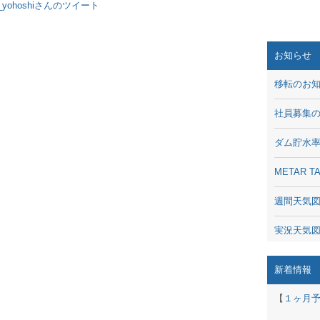
y_yohoshiさんのツイート
お知らせ
移転のお
社員募集
ダム貯水
METAR
週間天気
実況天気
琵琶湖の
新着情報
潮汐・日
【
１ヶ月
動画 - Li