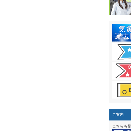
結露 10
ガリレオ
HPリニュー
HPリニュ
週間天気図
太陽光発
気象情報
週間波浪
予報士通
専門天気
ご案内
スマートフ
こちらも