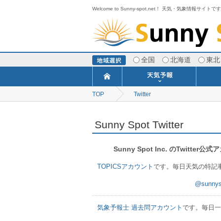
Welcome to Sunny-spot.net！ 天気・気象情報サイトで
全国
北海道
東北
TOP
Twitter
今日明日の天気
寒・暖候期予報
ポイント予報
週間天気予報
世界の天気
1ヶ月予報
3ヶ月予報
分布予報
海上予報
TOPICS
Sunny Spot Twitter
Sunny Spot Inc. のTwi
TOPICSアカウント
です。毎日天気の特記
@sunn
気象予報士 過去問アカウント
です。毎日一