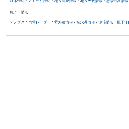
洪水情報
/
スモッグ情報
/
地方気象情報
/
地方天候情報
/
府県気象情報
観測・情報
アメダス
/
雨雲レーダー
/
紫外線情報
/
海水温情報
/
波浪情報
/
風予測