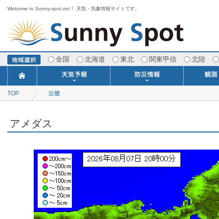
Welcome to Sunny-spot.net！ 天気・気象情報サイトです。
全国
北海道
東北
関東甲信
北陸
TOP
近畿
今日明日の天気
寒・暖候期予報
ポイント予報
週間天気予報
世界の天気
1ヶ月予報
3ヶ月予報
分布予報
海上予報
TOPICS
注意報・警報
土砂警戒情報
スモッグ情報
地方気象情報
地方天候情報
府県気象情報
府県天候情報
台風情報
地震情報
津波情報
火山情報
竜巻情報
洪水情報
海上警報
雨雲レーダ
ウィンド
専門天気
MET
潮汐
河川
生
季
専
紫
エ
海
ダ
風
ア
落
気
空
波
風
アメダス