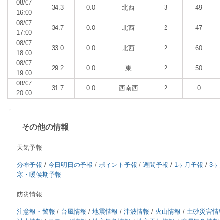
08/07
34.3
0.0
北西
3
49
16:00
08/07
34.7
0.0
北西
2
47
17:00
08/07
33.0
0.0
北西
2
60
18:00
08/07
29.2
0.0
東
2
50
19:00
08/07
31.7
0.0
西南西
2
0
20:00
その他の情報
天気予報
分布予報
/
今日明日の予報
/
ポイント予報
/
週間予報
/
1ヶ月予報
/
3
寒・暖侯期予報
防災情報
注意報・警報
/
台風情報
/
地震情報
/
津波情報
/
火山情報
/
土砂災害情