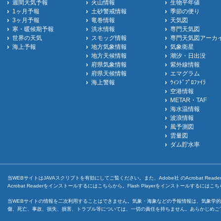
週間天気予報
火山情報
生物平年値
1ヶ月予報
土砂警戒情報
季節の便り
3ヶ月予報
竜巻情報
天気図
寒・暖候期予報
洪水情報
専門天気図
世界の天気
スモッグ情報
専門天気図アーカ
海上予報
地方気象情報
気象衛星
地方天候情報
潮汐・日出没
府県気象情報
紫外線情報
府県天候情報
エマグラム
海上警報
ｳｨﾝﾄﾞﾌﾟﾛﾌｧｲﾗ
空港情報
METAR・TAF
海水温情報
波浪情報
風予測図
雲量図
ダム貯水率
当WEBサイトはJAVAスクリプトを有効にしてご覧ください。また、Adobe社 のAcrobat ReaderとF
Acrobat Readerをインストールするには
こちら
から。Flash Playerをインストールするには
こち
当WEBサイトの情報を二次利用することはできません。気象・海象などの予報情報は、気象学的
傷、死亡、事故、損失、損害、トラブル等については、一切の責任を持ちません。あらかじめご