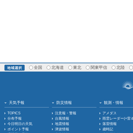
全国
北海道
東北
関東甲信
北陸
天気予報
防災情報
観測・情報
TOPICS
注意報・警報
アメダス
分布予報
台風情報
雨雲レーダー(+雷
今日明日の天気
地震情報
落雷情報
ポイント予報
津波情報
歳時記