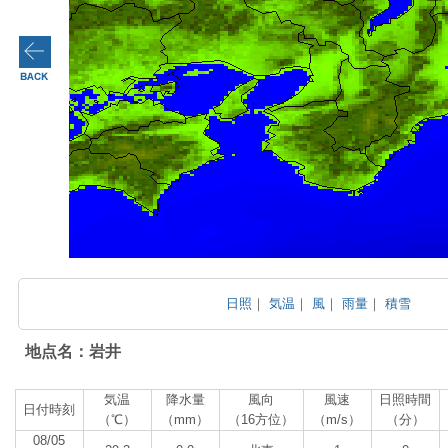
日照
｜
気温
｜
風
｜
雨量
｜
積雪
地点名：岩井
気温
降水量
風向
風速
日照時間
日付時刻
（℃）
（mm）
（16方位）
（m/s）
（分）
08/05