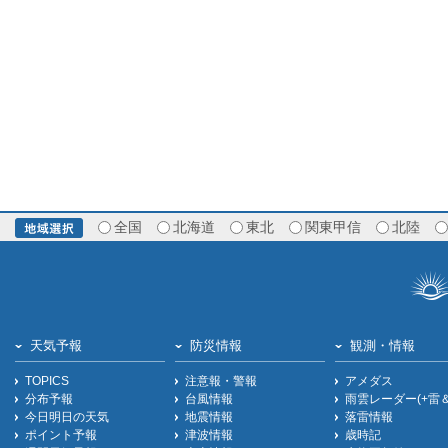
全国
北海道
東北
関東甲信
北陸
天気予報
防災情報
観測・情報
TOPICS
注意報・警報
アメダス
分布予報
台風情報
雨雲レーダー(+雷
今日明日の天気
地震情報
落雷情報
ポイント予報
津波情報
歳時記