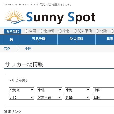
Welcome to Sunny-spot.net！ 天気・気象情報サイトです。
全国
北海道
東北
関東甲信
北陸
TOP
中国
今日明日の天気
寒・暖候期予報
ポイント予報
週間天気予報
世界の天気
1ヶ月予報
3ヶ月予報
分布予報
海上予報
TOPICS
注意報・警報
土砂警戒情報
スモッグ情報
地方気象情報
地方天候情報
府県気象情報
府県天候情報
台風情報
地震情報
津波情報
火山情報
竜巻情報
洪水情報
海上警報
雨雲レーダ
ウィンド
専門天気
MET
潮汐
河川
生
季
専
紫
エ
海
ダ
風
ア
落
気
空
波
風
サッカー場情報
▼地点を選択
関連リンク