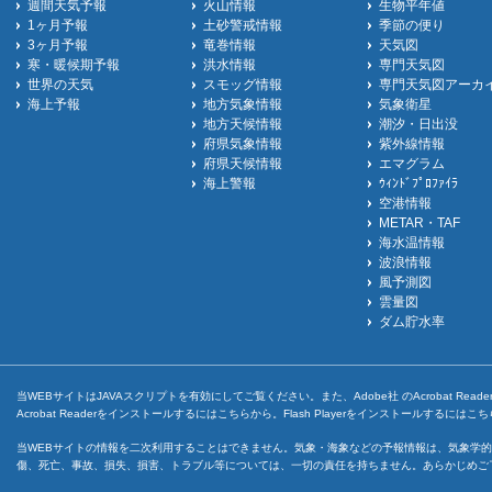
週間天気予報
火山情報
生物平年値
1ヶ月予報
土砂警戒情報
季節の便り
3ヶ月予報
竜巻情報
天気図
寒・暖候期予報
洪水情報
専門天気図
世界の天気
スモッグ情報
専門天気図アーカ
海上予報
地方気象情報
気象衛星
地方天候情報
潮汐・日出没
府県気象情報
紫外線情報
府県天候情報
エマグラム
海上警報
ｳｨﾝﾄﾞﾌﾟﾛﾌｧｲﾗ
空港情報
METAR・TAF
海水温情報
波浪情報
風予測図
雲量図
ダム貯水率
当WEBサイトはJAVAスクリプトを有効にしてご覧ください。また、Adobe社 のAcrobat ReaderとF
Acrobat Readerをインストールするには
こちら
から。Flash Playerをインストールするには
こち
当WEBサイトの情報を二次利用することはできません。気象・海象などの予報情報は、気象学的
傷、死亡、事故、損失、損害、トラブル等については、一切の責任を持ちません。あらかじめご