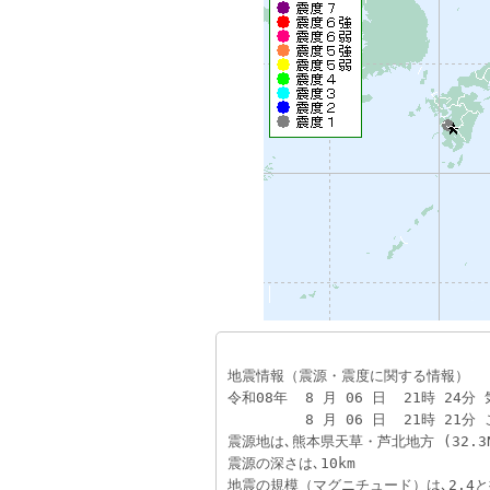
地震情報（震源・震度に関する情報）
令和08年  8 月 06 日  21時 24分
　　　    8 月 06 日  21時 2
震源地は､熊本県天草・芦北地方 (32.3N,
震源の深さは､10km
地震の規模（マグニチュード）は､2.4