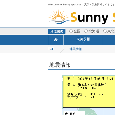
Welcome to Sunny-spot.net！ 天気・気象情報サイトで
全国
北海道
東北
TOP
地震情報
今日明日の天気
寒・暖候期予報
ポイント予報
週間天気予報
世界の天気
1ヶ月予報
3ヶ月予報
分布予報
海上予報
TOPICS
地震情報