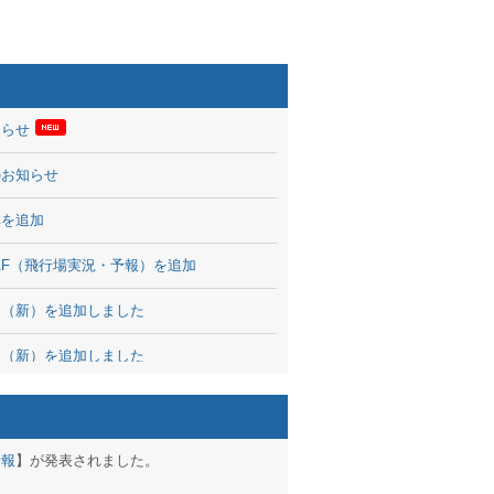
知らせ
のお知らせ
率を追加
 TAF（飛行場実況・予報）を追加
図（新）を追加しました
図（新）を追加しました
波情報を公開
出没、ブログパーツ公開
予報
】が発表されました。
brary 開始しました！