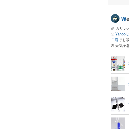
※ ガリレ
※
Yahoo
Ｅ店
でも
※ 天気予