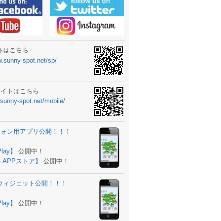
ーターニュータイプ新登場！
ォン ウィジェット公開
士スクールの御案内
ｻｲﾄはこちら
w.sunny-spot.net/sp/
所を移転しました。
 更新
サイトはこちら
.sunny-spot.net/mobile/
サイト OPEN！
 追加
フォン用アプリ公開！！！
。
ーター輸入販売開始！
Play】
公開中！
 APPストア】
公開中！
ォン アプリ バージョンアップ
d用ウィジェット公開！！！
ツ 追加
。
Play】
公開中！