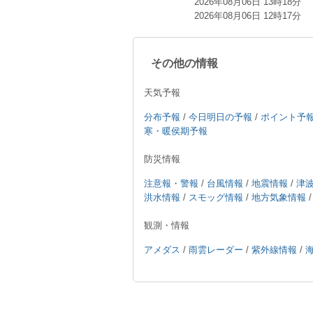
2026年08月06日 13時18分
2026年08月06日 12時17分
その他の情報
天気予報
分布予報
/
今日明日の予報
/
ポイント予
寒・暖侯期予報
防災情報
注意報・警報
/
台風情報
/
地震情報
/
津
洪水情報
/
スモッグ情報
/
地方気象情報
観測・情報
アメダス
/
雨雲レーダー
/
紫外線情報
/