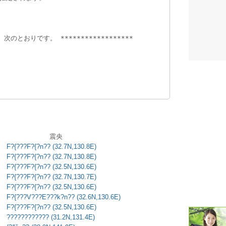
。
潮汐・日
、次のとおりです。 ******************
壁掛け 天
生活・環
　　　
気象・海
天気予報 
パトライ
震央
天気管 
F?{???F?{?n?? (32.7N,130.8E)
F?{???F?{?n?? (32.7N,130.8E)
ポータブル
F?{???F?{?n?? (32.5N,130.6E)
F?{???F?{?n?? (32.7N,130.7E)
落雷・発
F?{???F?{?n?? (32.5N,130.6E)
F?{???V???E???k?n?? (32.6N,130.6E)
ｽﾏｰﾄﾌｫ
F?{???F?{?n?? (32.5N,130.6E)
???????????? (31.2N,131.4E)