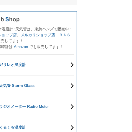
オ温度計･天気管は、東急ハンズで販売中！
!ショップ店
、
メルカリショップ店
、
ＢＡＳ
販売してます！
報時計は
Amazon
でも販売してます！
ガリレオ温度計
天気管 Storm Glass
ラジオメーター Radio Meter
くるくる温度計