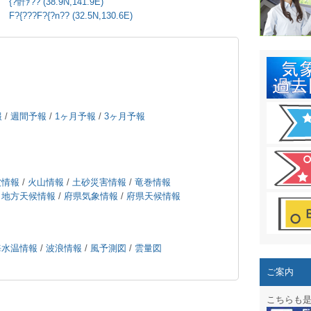
結露 10
{?骭ｧ?? (38.9N,141.9E)
F?{???F?{?n?? (32.5N,130.6E)
ガリレオ
HPリニュー
HPリニュ
週間天気図
報
/
週間予報
/
1ヶ月予報
/
3ヶ月予報
太陽光発
気象情報
波情報
/
火山情報
/
土砂災害情報
/
竜巻情報
/
地方天候情報
/
府県気象情報
/
府県天候情報
週間波浪
予報士通
海水温情報
/
波浪情報
/
風予測図
/
雲量図
専門天気
ご案内
スマートフ
こちらも