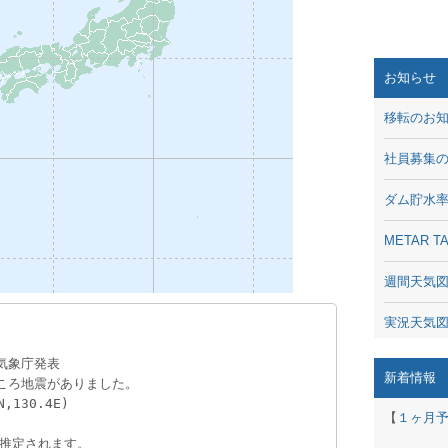
お知らせ
移転のお
社員募集
ダム貯水
METAR
週間天気
実況天気
 気象庁発表
琵琶湖の
新着情報
1分 ころ地震がありました。
130.4E)
潮汐・日
【
１ヶ月
と推定されます。
動画 - Li