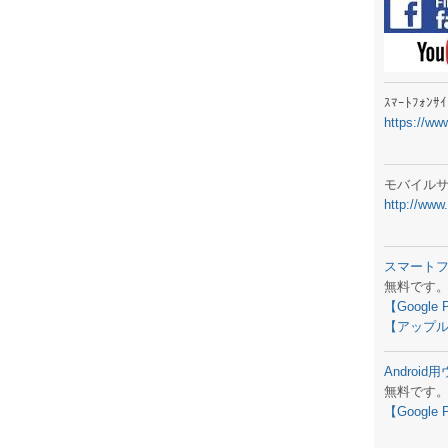
ラジオメ
スマートフ
気象予報
ｽﾏｰﾄﾌｫﾝ
https://ww
弊社事務
生物平年値
モバイル
http://www
予報士学習
専門天気図
スマート
無料です
ラジオメ
【Google 
【アップル
スマートフ
Androi
お天気パー
無料です
【Google 