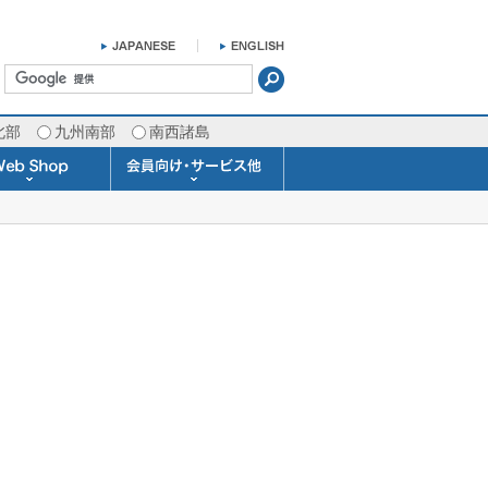
北部
九州南部
南西諸島
掛け時計 温湿度計
ラスバロメーター
ータブル観測機器
b Shopについて
ガリレオ温度計
ガリレオ＆バロ
ラジオメーター
くるくる温度計
発送・お支払い
天気予報時計
天気管
雨量計
概況&イメージサービス
APIデータ提供サービス
各種 気象データの配信
予報士による予報業務
警告灯 通知サービス
長期予報･1ヶ月予報
気象・海況レポート
気象予報士サービス
FAX情報サービス
ラボ (SSI 研究室)
予報士通信講座
専門天気図配信
予報士スクール
お天気パーツ
Pro-Weather
Air-Condition
Sea-Master
メール通知
携帯アプリ
結露予報
Twitter