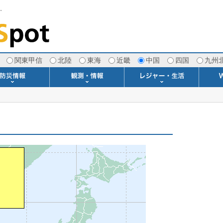
す。
関東甲信
北陸
東海
近畿
中国
四国
九州
注意報・警報
土砂警戒情報
スモッグ情報
地方気象情報
地方天候情報
府県気象情報
府県天候情報
台風情報
地震情報
津波情報
火山情報
竜巻情報
洪水情報
海上警報
雨雲レーダー(+雷＆竜巻)
ウィンドプロファイラー
専門天気図アーカイブ
METAR・TAF
潮汐・日出没
河川水位情報
生物平年値
季節の便り
専門天気図
紫外線情報
エマグラム
海水温情報
ダム貯水率
風予測図2
アメダス
落雷情報
気象衛星
空港情報
波浪情報
風予測図
歳時記
天気図
雲量図
動画ライブラリー
生活・環境予報
琵琶湖[波情報]
桜開花[2026]
サーフィン
サッカー場
推定日射量
紅葉[2025]
ドライブ
キャンプ
ゴルフ
野球場
競馬場
スカイ
お散歩
釣り
洗濯
壁
グ
ポ
We