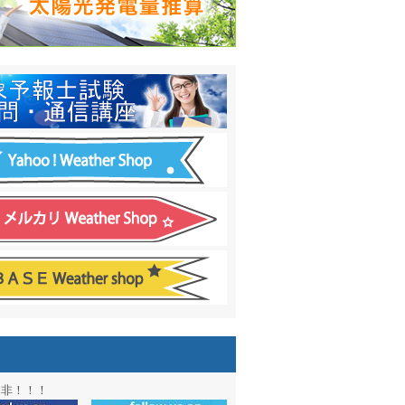
日間予報オプション追加
！
温度計
&
天気管
新色登場！
アル第２弾：本サイト Update!
ーアル第１弾：英語ページOPEN
&週間波浪図を10日に延長しました
電量の推算はじめました
通知サービス「お天気見張り番」開始
図追加しました。
信講座に解析ツール追加！！
図アーカイブ開始！！
ォン アプリ バージョンアップ
是非！！！