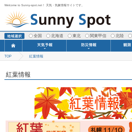
Welcome to Sunny-spot.net！ 天気・気象情報サイトです。
全国
北海道
東北
関東甲信
北陸
TOP
紅葉情報
今日明日の天気
寒・暖候期予報
ポイント予報
週間天気予報
世界の天気
1ヶ月予報
3ヶ月予報
分布予報
海上予報
TOPICS
注意報・警報
土砂警戒情報
スモッグ情報
地方気象情報
地方天候情報
府県気象情報
府県天候情報
台風情報
地震情報
津波情報
火山情報
竜巻情報
洪水情報
海上警報
雨雲レーダ
ウィンド
専門天気
MET
潮汐
河川
生
季
専
紫
エ
海
ダ
風
ア
落
気
空
波
風
紅葉情報