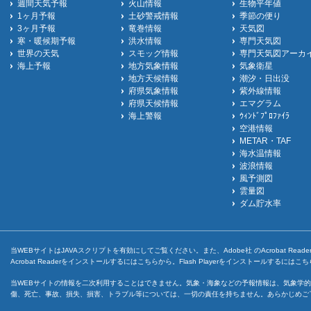
週間天気予報
火山情報
生物平年値
1ヶ月予報
土砂警戒情報
季節の便り
3ヶ月予報
竜巻情報
天気図
寒・暖候期予報
洪水情報
専門天気図
世界の天気
スモッグ情報
専門天気図アーカ
海上予報
地方気象情報
気象衛星
地方天候情報
潮汐・日出没
府県気象情報
紫外線情報
府県天候情報
エマグラム
海上警報
ｳｨﾝﾄﾞﾌﾟﾛﾌｧｲﾗ
空港情報
METAR・TAF
海水温情報
波浪情報
風予測図
雲量図
ダム貯水率
当WEBサイトはJAVAスクリプトを有効にしてご覧ください。また、Adobe社 のAcrobat ReaderとF
Acrobat Readerをインストールするには
こちら
から。Flash Playerをインストールするには
こち
当WEBサイトの情報を二次利用することはできません。気象・海象などの予報情報は、気象学的
傷、死亡、事故、損失、損害、トラブル等については、一切の責任を持ちません。あらかじめご