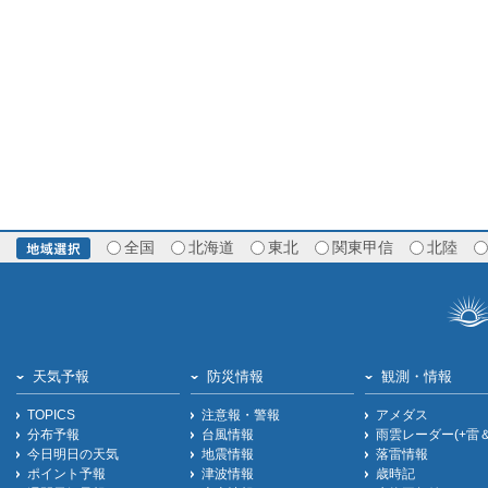
全国
北海道
東北
関東甲信
北陸
天気予報
防災情報
観測・情報
TOPICS
注意報・警報
アメダス
分布予報
台風情報
雨雲レーダー(+雷
今日明日の天気
地震情報
落雷情報
ポイント予報
津波情報
歳時記