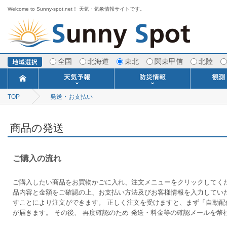
Welcome to Sunny-spot.net！ 天気・気象情報サイトです。
全国
北海道
東北
関東甲信
北陸
TOP
発送・お支払い
今日明日の天気
寒・暖候期予報
ポイント予報
週間天気予報
世界の天気
1ヶ月予報
3ヶ月予報
分布予報
海上予報
TOPICS
注意報・警報
土砂警戒情報
スモッグ情報
地方気象情報
地方天候情報
府県気象情報
府県天候情報
台風情報
地震情報
津波情報
火山情報
竜巻情報
洪水情報
海上警報
雨雲レーダ
ウィンド
専門天気
MET
潮汐
河川
生
季
専
紫
エ
海
ダ
風
ア
落
気
空
波
風
商品の発送
ご購入の流れ
ご購入したい商品をお買物かごに入れ、注文メニューをクリックしてく
品内容と金額をご確認の上、お支払い方法及びお客様情報を入力してい
すことにより注文ができます。 正しく注文を受けますと、まず「自動配
が届きます。 その後、 再度確認のため 発送・料金等の確認メールを幣