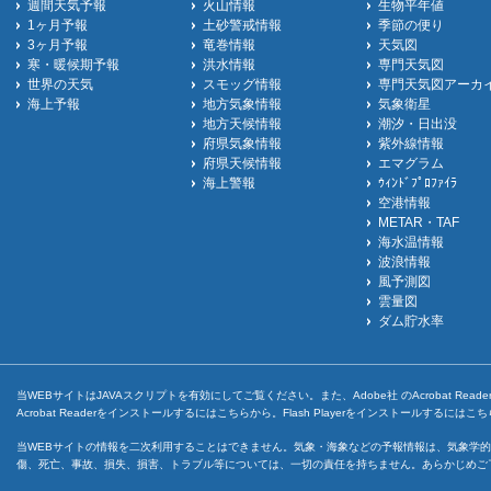
週間天気予報
火山情報
生物平年値
1ヶ月予報
土砂警戒情報
季節の便り
3ヶ月予報
竜巻情報
天気図
寒・暖候期予報
洪水情報
専門天気図
世界の天気
スモッグ情報
専門天気図アーカ
海上予報
地方気象情報
気象衛星
地方天候情報
潮汐・日出没
府県気象情報
紫外線情報
府県天候情報
エマグラム
海上警報
ｳｨﾝﾄﾞﾌﾟﾛﾌｧｲﾗ
空港情報
METAR・TAF
海水温情報
波浪情報
風予測図
雲量図
ダム貯水率
当WEBサイトはJAVAスクリプトを有効にしてご覧ください。また、Adobe社 のAcrobat ReaderとF
Acrobat Readerをインストールするには
こちら
から。Flash Playerをインストールするには
こち
当WEBサイトの情報を二次利用することはできません。気象・海象などの予報情報は、気象学的
傷、死亡、事故、損失、損害、トラブル等については、一切の責任を持ちません。あらかじめご