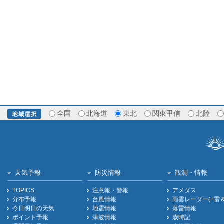
全国
北海道
東北
関東甲信
北陸
天気予報
防災情報
観測・情報
TOPICS
注意報・警報
アメダス
分布予報
台風情報
雨雲レーダー(+雷
今日明日の天気
地震情報
落雷情報
ポイント予報
津波情報
歳時記