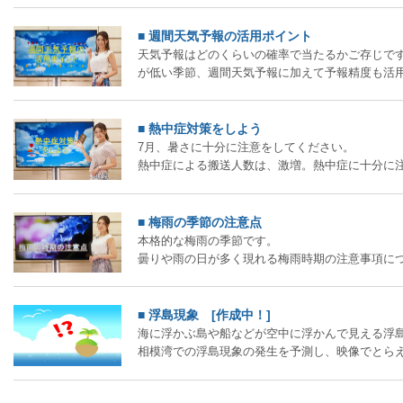
■ 週間天気予報の活用ポイント
天気予報はどのくらいの確率で当たるかご存じです
が低い季節、週間天気予報に加えて予報精度も活
■ 熱中症対策をしよう
7月、暑さに十分に注意をしてください。
熱中症による搬送人数は、激増。熱中症に十分に
■ 梅雨の季節の注意点
本格的な梅雨の季節です。
曇りや雨の日が多く現れる梅雨時期の注意事項に
■ 浮島現象 [作成中！]
海に浮かぶ島や船などが空中に浮かんで見える浮
相模湾での浮島現象の発生を予測し、映像でとら