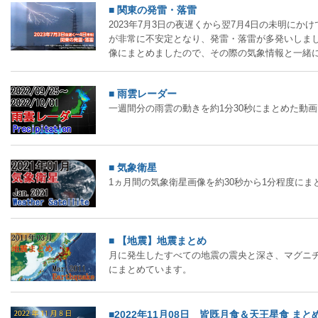
■ 関東の発雷・落雷
2023年7月3日の夜遅くから翌7月4日の未明にか
が非常に不安定となり、発雷・落雷が多発いしま
像にまとめましたので、その際の気象情報と一緒
■ 雨雲レーダー
一週間分の雨雲の動きを約1分30秒にまとめた動
■ 気象衛星
1ヵ月間の気象衛星画像を約30秒から1分程度にま
■ 【地震】地震まとめ
月に発生したすべての地震の震央と深さ、マグニチ
にまとめています。
■2022年11月08日 皆既月食＆天王星食 まと