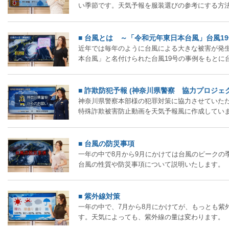
い季節です。天気予報を服装選びの参考にする方
■ 台風とは ～「令和元年東日本台風」台風1
近年では毎年のように台風による大きな被害が発
本台風」と名付けられた台風19号の事例をもとに
■ 詐欺防犯予報 (神奈川県警察 協力プロジェ
神奈川県警察本部様の犯罪対策に協力させていた
特殊詐欺被害防止動画を天気予報風に作成してい
■ 台風の防災事項
一年の中で8月から9月にかけては台風のピークの
台風の性質や防災事項について説明いたします。
■ 紫外線対策
一年の中で、7月から8月にかけてが、もっとも紫
す。天気によっても、紫外線の量は変わります。