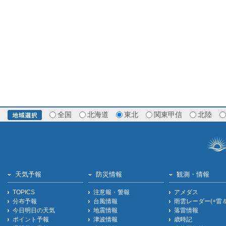
全国
北海道
東北
関東甲信
北陸
天気予報
防災情報
観測・情報
TOPICS
注意報・警報
アメダス
分布予報
台風情報
雨雲レーダー(+雷
今日明日の天気
地震情報
落雷情報
ポイント予報
津波情報
歳時記