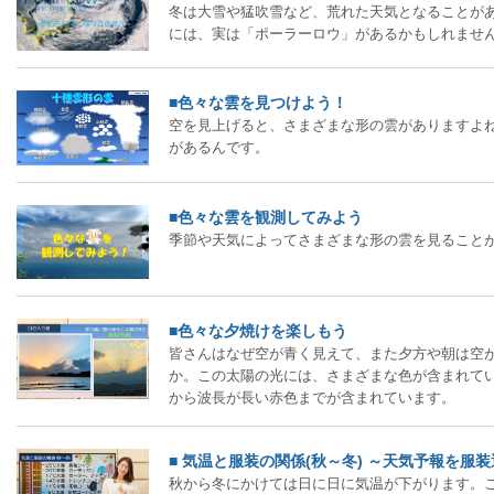
冬は大雪や猛吹雪など、荒れた天気となることが
には、実は「ポーラーロウ」があるかもしれませ
■色々な雲を見つけよう！
空を見上げると、さまざまな形の雲がありますよ
があるんです。
■色々な雲を観測してみよう
季節や天気によってさまざまな形の雲を見ること
■色々な夕焼けを楽しもう
皆さんはなぜ空が青く見えて、また夕方や朝は空
か。この太陽の光には、さまざまな色が含まれて
から波長が長い赤色までが含まれています。
■ 気温と服装の関係(秋～冬) ～天気予報を服
秋から冬にかけては日に日に気温が下がります。