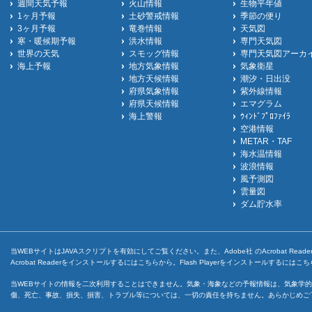
週間天気予報
火山情報
生物平年値
1ヶ月予報
土砂警戒情報
季節の便り
3ヶ月予報
竜巻情報
天気図
寒・暖候期予報
洪水情報
専門天気図
世界の天気
スモッグ情報
専門天気図アーカ
海上予報
地方気象情報
気象衛星
地方天候情報
潮汐・日出没
府県気象情報
紫外線情報
府県天候情報
エマグラム
海上警報
ｳｨﾝﾄﾞﾌﾟﾛﾌｧｲﾗ
空港情報
METAR・TAF
海水温情報
波浪情報
風予測図
雲量図
ダム貯水率
当WEBサイトはJAVAスクリプトを有効にしてご覧ください。また、Adobe社 のAcrobat ReaderとF
Acrobat Readerをインストールするには
こちら
から。Flash Playerをインストールするには
こち
当WEBサイトの情報を二次利用することはできません。気象・海象などの予報情報は、気象学的
傷、死亡、事故、損失、損害、トラブル等については、一切の責任を持ちません。あらかじめご