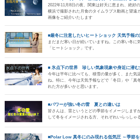
2022年11月8日の夜、関東は好天に恵まれ、絶
横浜で撮影された月食のタイムラプス動画と望遠
画像をご紹介いたします
■厳冬に注意したいヒートショック 天気予報の
まだまだ寒い日が続いていますね。この寒い冬に
「ヒートショック」です。
■ 氷点下の世界 珍しい気象現象や身近に潜む
今年は平年に比べても、積雪の量が多く、また気
ね。特に、今年は天気予報などで「冬日」や「真
れた方が多いかと思います。
■パワーが強い冬の雷 夏との違いは
皆さんは、雷というとどの季節をイメージします
して冬をイメージされる方、それぞれいらっしゃ
■Polar Low 真冬にのみ現れる低気圧 ～季