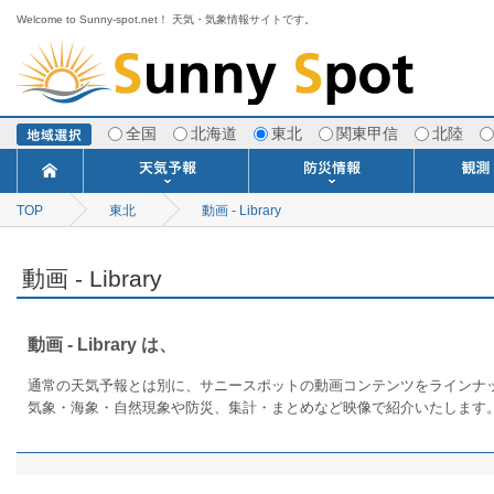
Welcome to Sunny-spot.net！ 天気・気象情報サイトです。
全国
北海道
東北
関東甲信
北陸
TOP
東北
今日明日の天気
寒・暖候期予報
ポイント予報
週間天気予報
世界の天気
1ヶ月予報
3ヶ月予報
分布予報
海上予報
TOPICS
動画 - Library
注意報・警報
土砂警戒情報
スモッグ情報
地方気象情報
地方天候情報
府県気象情報
府県天候情報
台風情報
地震情報
津波情報
火山情報
竜巻情報
洪水情報
海上警報
雨雲レーダ
ウィンド
専門天気
MET
潮汐
河川
生
季
専
紫
エ
海
ダ
風
ア
落
気
空
波
風
動画 - Library
動画 - Library は、
通常の天気予報とは別に、サニースポットの動画コンテンツをラインナ
気象・海象・自然現象や防災、集計・まとめなど映像で紹介いたします