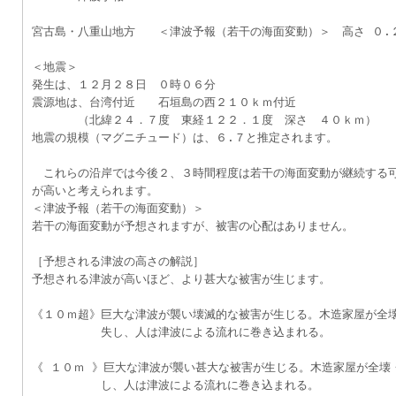
宮古島・八重山地方　　＜津波予報（若干の海面変動）＞　高さ ０.
＜地震＞
発生は、１２月２８日　０時０６分
震源地は、台湾付近　　石垣島の西２１０ｋｍ付近
　　　　（北緯２４．７度　東経１２２．１度　深さ　４０ｋｍ）
地震の規模（マグニチュード）は、６.７と推定されます。
　これらの沿岸では今後２、３時間程度は若干の海面変動が継続する
が高いと考えられます。
＜津波予報（若干の海面変動）＞
若干の海面変動が予想されますが、被害の心配はありません。
［予想される津波の高さの解説］
予想される津波が高いほど、より甚大な被害が生じます。
《１０ｍ超》巨大な津波が襲い壊滅的な被害が生じる。木造家屋が全
　　　　　　失し、人は津波による流れに巻き込まれる。
《 １０ｍ 》巨大な津波が襲い甚大な被害が生じる。木造家屋が全壊
　　　　　　し、人は津波による流れに巻き込まれる。