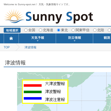
Welcome to Sunny-spot.net！ 天気・気象情報サイトです。
全国
北海道
東北
関東甲信
北陸
TOP
津波情報
今日明日の天気
寒・暖候期予報
ポイント予報
週間天気予報
世界の天気
1ヶ月予報
3ヶ月予報
分布予報
海上予報
TOPICS
注意報・警報
土砂警戒情報
スモッグ情報
地方気象情報
地方天候情報
府県気象情報
府県天候情報
台風情報
地震情報
津波情報
火山情報
竜巻情報
洪水情報
海上警報
雨雲レーダ
ウィンド
専門天気
MET
潮汐
河川
生
季
専
紫
エ
海
ダ
風
ア
落
気
空
波
風
津波情報