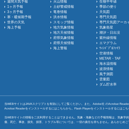
週間天気予報
火山情報
生物平年値
1ヶ月予報
土砂警戒情報
季節の便り
3ヶ月予報
竜巻情報
天気図
寒・暖候期予報
洪水情報
専門天気図
世界の天気
スモッグ情報
専門天気図アーカ
海上予報
地方気象情報
気象衛星
地方天候情報
潮汐・日出没
府県気象情報
紫外線情報
府県天候情報
エマグラム
海上警報
ｳｨﾝﾄﾞﾌﾟﾛﾌｧｲﾗ
空港情報
METAR・TAF
海水温情報
波浪情報
風予測図
雲量図
ダム貯水率
当WEBサイトはJAVAスクリプトを有効にしてご覧ください。また、Adobe社 のAcrobat ReaderとF
Acrobat Readerをインストールするには
こちら
から。Flash Playerをインストールするには
こち
当WEBサイトの情報を二次利用することはできません。気象・海象などの予報情報は、気象学的
傷、死亡、事故、損失、損害、トラブル等については、一切の責任を持ちません。あらかじめご