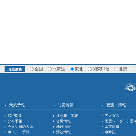
全国
北海道
東北
関東甲信
北陸
天気予報
防災情報
観測・情報
TOPICS
注意報・警報
アメダス
分布予報
台風情報
雨雲レーダー(+雷
今日明日の天気
地震情報
落雷情報
ポイント予報
津波情報
歳時記