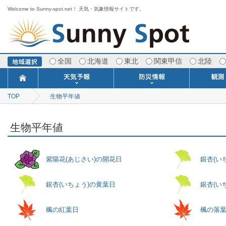
Welcome to Sunny-spot.net！ 天気・気象情報サイトです。
全国
北海道
東北
関東甲信
北陸
TOP
生物平年値
今日明日の天気
寒・暖候期予報
ポイント予報
週間天気予報
世界の天気
1ヶ月予報
3ヶ月予報
分布予報
海上予報
TOPICS
注意報・警報
土砂警戒情報
スモッグ情報
地方気象情報
地方天候情報
府県気象情報
府県天候情報
台風情報
地震情報
津波情報
火山情報
竜巻情報
洪水情報
海上警報
雨雲レーダ
ウィンド
専門天気
MET
潮汐
河川
生
季
専
紫
エ
海
ダ
風
ア
落
気
空
波
風
生物平年値
紫陽花(あじさい)の開花日
銀杏(い
銀杏(いちょう)の黄葉日
銀杏(い
楓の紅葉日
楓の落