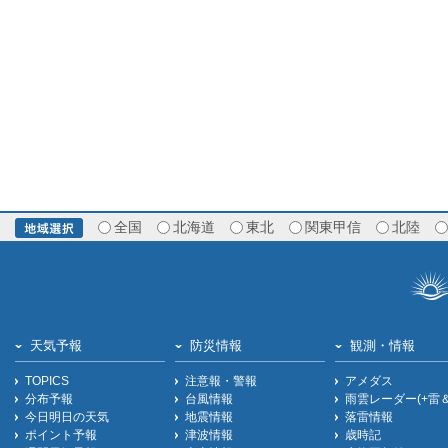
全国
北海道
東北
関東甲信
北陸
天気予報
防災情報
観測・情報
TOPICS
注意報・警報
アメダス
分布予報
台風情報
雨雲レーダー(+雷
今日明日の天気
地震情報
落雷情報
ポイント予報
津波情報
歳時記