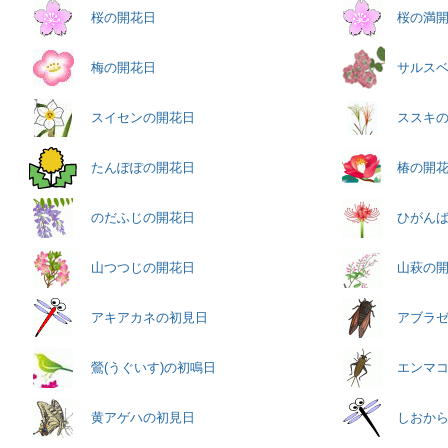
桜の開花日
桜の満
梅の開花日
サルス
スイセンの開花日
ススキ
たんぽぽの開花日
椿の開
のだふじの開花日
ひがん
山つつじの開花日
山萩の
アキアカネの初見日
アブラ
鶯(うぐいす)の初鳴日
エンマ
黄アゲハの初見日
しおか