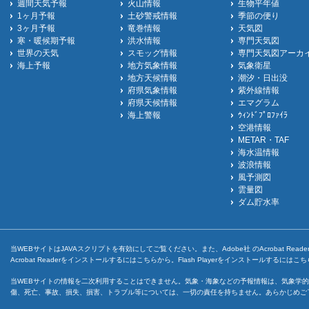
週間天気予報
火山情報
生物平年値
1ヶ月予報
土砂警戒情報
季節の便り
3ヶ月予報
竜巻情報
天気図
寒・暖候期予報
洪水情報
専門天気図
世界の天気
スモッグ情報
専門天気図アーカ
海上予報
地方気象情報
気象衛星
地方天候情報
潮汐・日出没
府県気象情報
紫外線情報
府県天候情報
エマグラム
海上警報
ｳｨﾝﾄﾞﾌﾟﾛﾌｧｲﾗ
空港情報
METAR・TAF
海水温情報
波浪情報
風予測図
雲量図
ダム貯水率
当WEBサイトはJAVAスクリプトを有効にしてご覧ください。また、Adobe社 のAcrobat ReaderとF
Acrobat Readerをインストールするには
こちら
から。Flash Playerをインストールするには
こち
当WEBサイトの情報を二次利用することはできません。気象・海象などの予報情報は、気象学的
傷、死亡、事故、損失、損害、トラブル等については、一切の責任を持ちません。あらかじめご