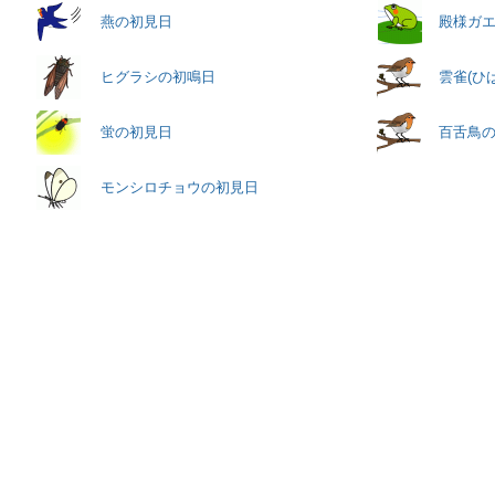
燕の初見日
殿様ガ
ヒグラシの初鳴日
雲雀(ひ
蛍の初見日
百舌鳥
モンシロチョウの初見日