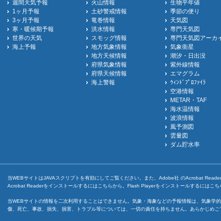
週間天気予報
火山情報
生物平年値
1ヶ月予報
土砂警戒情報
季節の便り
3ヶ月予報
竜巻情報
天気図
寒・暖候期予報
洪水情報
専門天気図
世界の天気
スモッグ情報
専門天気図アーカ
海上予報
地方気象情報
気象衛星
地方天候情報
潮汐・日出没
府県気象情報
紫外線情報
府県天候情報
エマグラム
海上警報
ｳｨﾝﾄﾞﾌﾟﾛﾌｧｲﾗ
空港情報
METAR・TAF
海水温情報
波浪情報
風予測図
雲量図
ダム貯水率
当WEBサイトはJAVAスクリプトを有効にしてご覧ください。また、Adobe社 のAcrobat ReaderとF
Acrobat Readerをインストールするには
こちら
から。Flash Playerをインストールするには
こち
当WEBサイトの情報を二次利用することはできません。気象・海象などの予報情報は、気象学的
傷、死亡、事故、損失、損害、トラブル等については、一切の責任を持ちません。あらかじめご