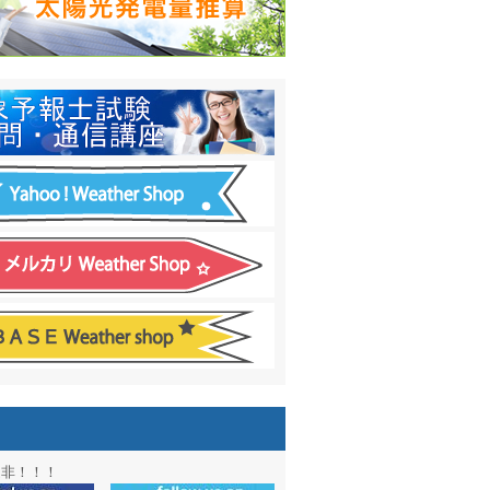
日間予報オプション追加
！
温度計
&
天気管
新色登場！
アル第２弾：本サイト Update!
ーアル第１弾：英語ページOPEN
&週間波浪図を10日に延長しました
電量の推算はじめました
通知サービス「お天気見張り番」開始
図追加しました。
信講座に解析ツール追加！！
図アーカイブ開始！！
ォン アプリ バージョンアップ
是非！！！