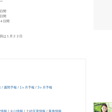
──
潮汐・日
日間
日間
壁掛け 天
４日間
生活・環
回は１月２２日
気象・海
天気予報 
パトライ
天気管 
ポータブル
報
/
週間予報
/
1ヶ月予報
/
3ヶ月予報
落雷・発
ｽﾏｰﾄﾌｫ
波情報
/
火山情報
/
土砂災害情報
/
竜巻情報