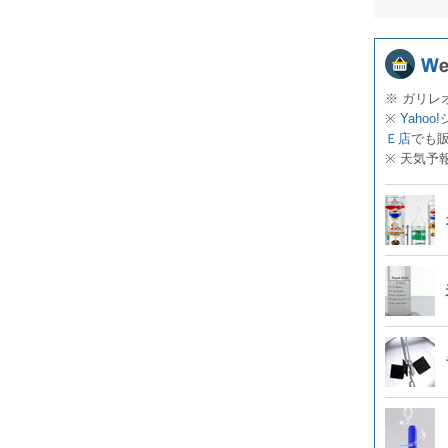
※ ガリレ
※
Yahoo
Ｅ店
でも
※ 天気予