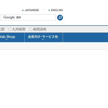
北部
九州南部
南西諸島
掛け時計 温湿度計
ラスバロメーター
ータブル観測機器
b Shopについて
ガリレオ温度計
ガリレオ＆バロ
ラジオメーター
くるくる温度計
発送・お支払い
天気予報時計
天気管
雨量計
概況&イメージサービス
APIデータ提供サービス
各種 気象データの配信
予報士による予報業務
警告灯 通知サービス
長期予報･1ヶ月予報
気象・海況レポート
気象予報士サービス
FAX情報サービス
ラボ (SSI 研究室)
予報士通信講座
専門天気図配信
予報士スクール
お天気パーツ
Pro-Weather
Air-Condition
Sea-Master
メール通知
携帯アプリ
結露予報
Twitter