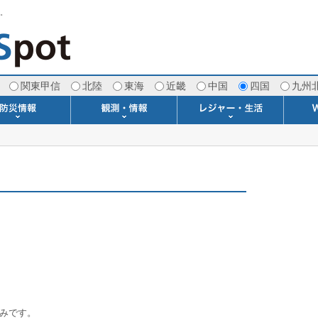
す。
関東甲信
北陸
東海
近畿
中国
四国
九州
注意報・警報
土砂警戒情報
スモッグ情報
地方気象情報
地方天候情報
府県気象情報
府県天候情報
台風情報
地震情報
津波情報
火山情報
竜巻情報
洪水情報
海上警報
雨雲レーダー(+雷＆竜巻)
ウィンドプロファイラー
専門天気図アーカイブ
METAR・TAF
潮汐・日出没
河川水位情報
生物平年値
季節の便り
専門天気図
紫外線情報
エマグラム
海水温情報
ダム貯水率
風予測図2
アメダス
落雷情報
気象衛星
空港情報
波浪情報
風予測図
歳時記
天気図
雲量図
動画ライブラリー
生活・環境予報
琵琶湖[波情報]
桜開花[2026]
サーフィン
サッカー場
推定日射量
紅葉[2025]
ドライブ
キャンプ
ゴルフ
野球場
競馬場
スカイ
お散歩
釣り
洗濯
壁
グ
ポ
We
みです。