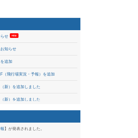
知らせ
のお知らせ
率を追加
 TAF（飛行場実況・予報）を追加
図（新）を追加しました
図（新）を追加しました
波情報を公開
出没、ブログパーツ公開
予報
】が発表されました。
brary 開始しました！