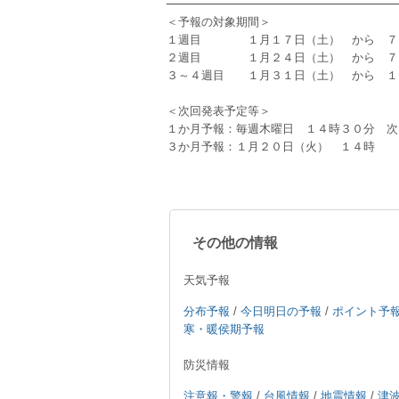
────────────────────────────────
＜予報の対象期間＞
１週目　　　　１月１７日（土）　から　７
２週目　　　　１月２４日（土）　から　７
３～４週目　　１月３１日（土）　から　１
＜次回発表予定等＞
１か月予報：毎週木曜日　１４時３０分　次
３か月予報：１月２０日（火）　１４時
その他の情報
天気予報
分布予報
/
今日明日の予報
/
ポイント予
寒・暖侯期予報
防災情報
注意報・警報
/
台風情報
/
地震情報
/
津