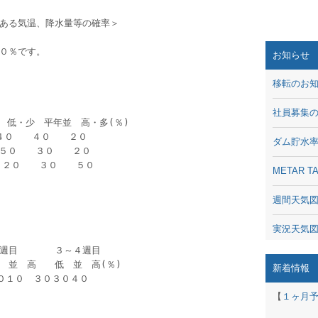
ある気温、降水量等の確率＞
０％です。
お知らせ
移転のお
社員募集
　低・少　平年並　高・多(％)
　４０　　４０　　２０　　
ダム貯水
　５０　　３０　　２０　　
‐　２０　　３０　　５０　　
METAR
週間天気
実況天気
週目　　　　３～４週目　　
琵琶湖の
　並　高　　低　並　高(％)
新着情報
３０１０　３０３０４０　
潮汐・日
【
１ヶ月
動画 - Li