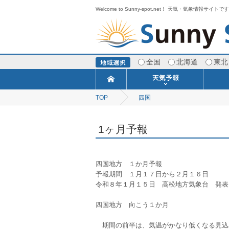
Welcome to Sunny-spot.net！ 天気・気象情報サイトで
全国
北海道
東北
TOP
四国
今日明日の天気
寒・暖候期予報
ポイント予報
週間天気予報
世界の天気
1ヶ月予報
3ヶ月予報
分布予報
海上予報
TOPICS
1ヶ月予報
四国地方　１か月予報
予報期間　１月１７日から２月１６日
令和８年１月１５日　高松地方気象台　発表
四国地方　向こう１か月　
　期間の前半は、気温がかなり低くなる見込