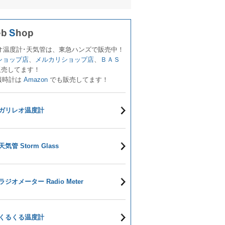
オ温度計･天気管は、東急ハンズで販売中！
!ショップ店
、
メルカリショップ店
、
ＢＡＳ
販売してます！
報時計は
Amazon
でも販売してます！
ガリレオ温度計
天気管 Storm Glass
ラジオメーター Radio Meter
くるくる温度計