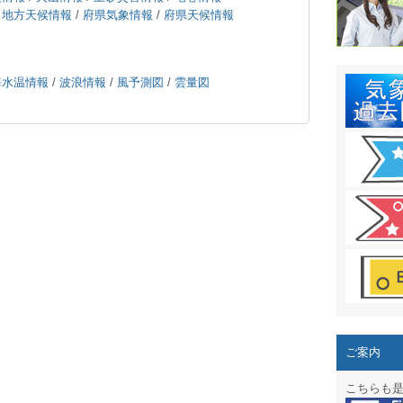
結露 10
/
地方天候情報
/
府県気象情報
/
府県天候情報
ガリレオ
HPリニュー
海水温情報
/
波浪情報
/
風予測図
/
雲量図
HPリニュ
週間天気図
太陽光発
気象情報
週間波浪
予報士通
専門天気
ご案内
スマートフ
こちらも