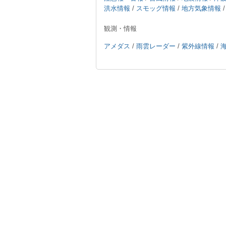
洪水情報
/
スモッグ情報
/
地方気象情報
観測・情報
アメダス
/
雨雲レーダー
/
紫外線情報
/