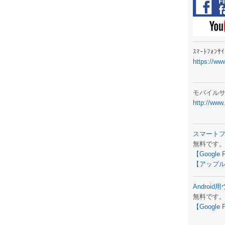
ラジオメ
スマートフ
気象予報
ｽﾏｰﾄﾌｫﾝ
https://ww
弊社事務
生物平年値
モバイル
http://www
予報士学習
専門天気図
スマート
無料です
ラジオメ
【Google 
【アップル
スマートフ
Androi
お天気パー
無料です
【Google 