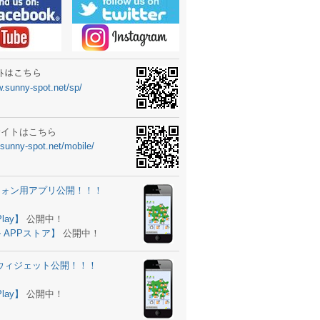
ーターニュータイプ新登場！
ォン ウィジェット公開
士スクールの御案内
ｻｲﾄはこちら
w.sunny-spot.net/sp/
所を移転しました。
 更新
サイトはこちら
.sunny-spot.net/mobile/
サイト OPEN！
 追加
フォン用アプリ公開！！！
。
ーター輸入販売開始！
Play】
公開中！
 APPストア】
公開中！
ォン アプリ バージョンアップ
d用ウィジェット公開！！！
ツ 追加
。
Play】
公開中！