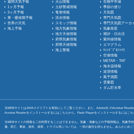
週間天気予報
火山情報
生物平年値
1ヶ月予報
土砂警戒情報
季節の便り
3ヶ月予報
竜巻情報
天気図
寒・暖候期予報
洪水情報
専門天気図
世界の天気
スモッグ情報
専門天気図アーカ
海上予報
地方気象情報
気象衛星
地方天候情報
潮汐・日出没
府県気象情報
紫外線情報
府県天候情報
エマグラム
海上警報
ｳｨﾝﾄﾞﾌﾟﾛﾌｧｲﾗ
空港情報
METAR・TAF
海水温情報
波浪情報
風予測図
雲量図
ダム貯水率
当WEBサイトはJAVAスクリプトを有効にしてご覧ください。また、Adobe社 のAcrobat ReaderとF
Acrobat Readerをインストールするには
こちら
から。Flash Playerをインストールするには
こち
当WEBサイトの情報を二次利用することはできません。気象・海象などの予報情報は、気象学的
傷、死亡、事故、損失、損害、トラブル等については、一切の責任を持ちません。あらかじめご