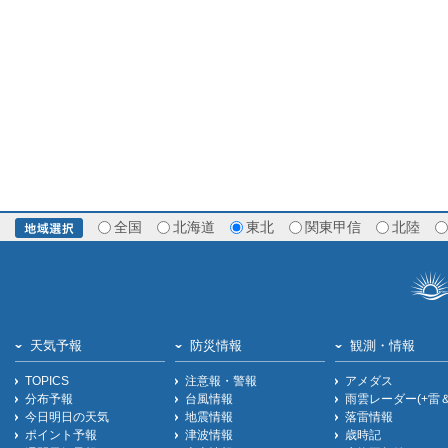
全国
北海道
東北
関東甲信
北陸
天気予報
防災情報
観測・情報
TOPICS
注意報・警報
アメダス
分布予報
台風情報
雨雲レーダー(+雷
今日明日の天気
地震情報
落雷情報
ポイント予報
津波情報
歳時記