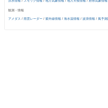
洪水情報
/
スモッグ情報
/
地方気象情報
/
地方天候情報
/
府県気象情報
観測・情報
アメダス
/
雨雲レーダー
/
紫外線情報
/
海水温情報
/
波浪情報
/
風予測