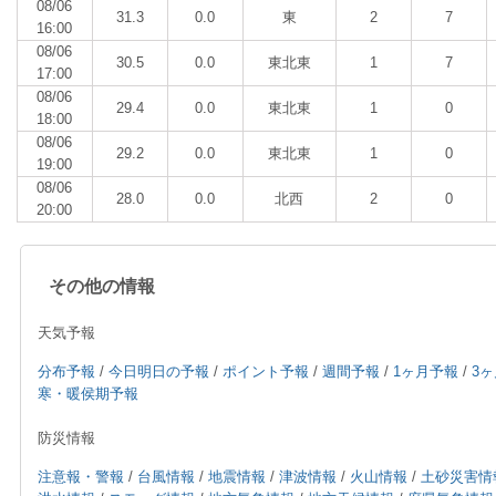
08/06
31.3
0.0
東
2
7
16:00
08/06
30.5
0.0
東北東
1
7
17:00
08/06
29.4
0.0
東北東
1
0
18:00
08/06
29.2
0.0
東北東
1
0
19:00
08/06
28.0
0.0
北西
2
0
20:00
その他の情報
天気予報
分布予報
/
今日明日の予報
/
ポイント予報
/
週間予報
/
1ヶ月予報
/
3
寒・暖侯期予報
防災情報
注意報・警報
/
台風情報
/
地震情報
/
津波情報
/
火山情報
/
土砂災害情