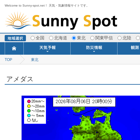
Welcome to Sunny-spot.net！ 天気・気象情報サイトです。
全国
北海道
東北
関東甲信
北陸
TOP
東北
今日明日の天気
寒・暖候期予報
ポイント予報
週間天気予報
世界の天気
1ヶ月予報
3ヶ月予報
分布予報
海上予報
TOPICS
注意報・警報
土砂警戒情報
スモッグ情報
地方気象情報
地方天候情報
府県気象情報
府県天候情報
台風情報
地震情報
津波情報
火山情報
竜巻情報
洪水情報
海上警報
雨雲レーダ
ウィンド
専門天気
MET
潮汐
河川
生
季
専
紫
エ
海
ダ
風
ア
落
気
空
波
風
アメダス