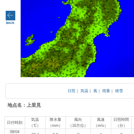
日照
｜
気温
｜
風
｜
雨量
｜
積雪
地点名：上里見
気温
降水量
風向
風速
日照時間
日付時刻
（℃）
（mm）
（16方位）
（m/s）
（分）
08/04