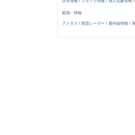
洪水情報
/
スモッグ情報
/
地方気象情報
観測・情報
アメダス
/
雨雲レーダー
/
紫外線情報
/