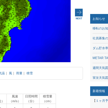
お知らせ
移転のお
社員募集
ダム貯水
METAR
週間天気
気温
｜
風
｜
雨量
｜
積雪
実況天気
琵琶湖の
新着情報
風速
日照時間
積雪量
潮汐・日
【
１ヶ月
位）
（m/s）
（分）
（cm）
動画 - Li