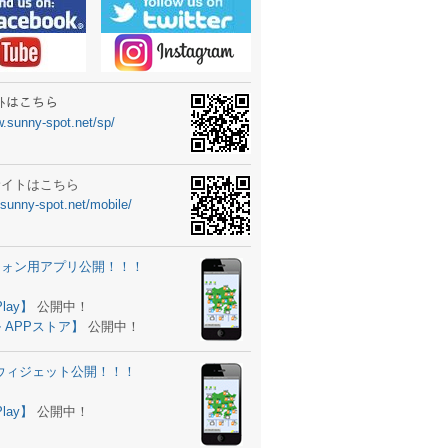
ーターニュータイプ新登場！
ォン ウィジェット公開
士スクールの御案内
ｻｲﾄはこちら
w.sunny-spot.net/sp/
所を移転しました。
 更新
サイトはこちら
.sunny-spot.net/mobile/
サイト OPEN！
 追加
フォン用アプリ公開！！！
。
ーター輸入販売開始！
Play】
公開中！
 APPストア】
公開中！
ォン アプリ バージョンアップ
d用ウィジェット公開！！！
ツ 追加
。
Play】
公開中！