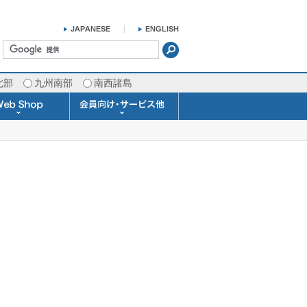
北部
九州南部
南西諸島
掛け時計 温湿度計
ラスバロメーター
ータブル観測機器
b Shopについて
ガリレオ温度計
ガリレオ＆バロ
ラジオメーター
くるくる温度計
発送・お支払い
天気予報時計
天気管
雨量計
概況&イメージサービス
APIデータ提供サービス
各種 気象データの配信
予報士による予報業務
警告灯 通知サービス
長期予報･1ヶ月予報
気象・海況レポート
気象予報士サービス
FAX情報サービス
ラボ (SSI 研究室)
予報士通信講座
専門天気図配信
予報士スクール
お天気パーツ
Pro-Weather
Air-Condition
Sea-Master
メール通知
携帯アプリ
結露予報
Twitter