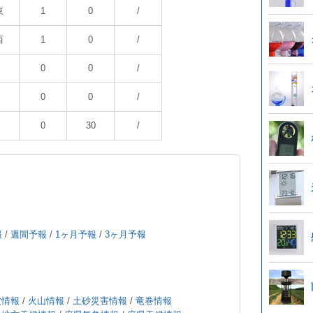
東
1
0
/
西
1
0
/
0
0
/
0
0
/
0
30
/
報
/
週間予報
/
1ヶ月予報
/
3ヶ月予報
波情報
/
火山情報
/
土砂災害情報
/
竜巻情報