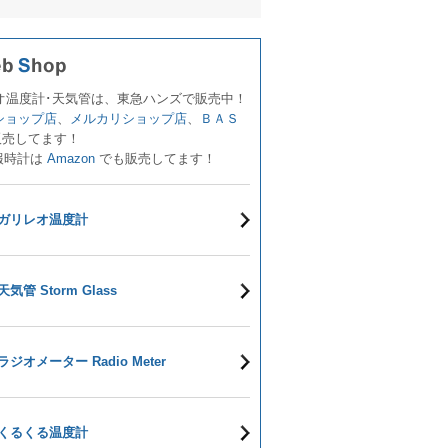
オ温度計･天気管は、東急ハンズで販売中！
!ショップ店
、
メルカリショップ店
、
ＢＡＳ
販売してます！
報時計は
Amazon
でも販売してます！
ガリレオ温度計
天気管 Storm Glass
ラジオメーター Radio Meter
くるくる温度計