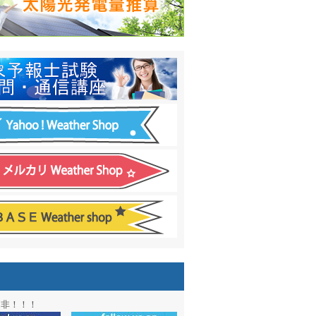
日間予報オプション追加
！
温度計
&
天気管
新色登場！
アル第２弾：本サイト Update!
ーアル第１弾：英語ページOPEN
&週間波浪図を10日に延長しました
電量の推算はじめました
通知サービス「お天気見張り番」開始
図追加しました。
信講座に解析ツール追加！！
図アーカイブ開始！！
ォン アプリ バージョンアップ
是非！！！