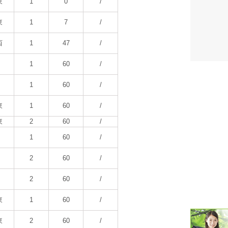
東
1
0
/
潮汐・日
東
1
7
/
壁掛け 天
西
1
47
/
生活・環
1
60
/
気象・海
1
60
/
天気予報 
東
1
60
/
東
2
60
/
パトライ
1
60
/
天気管 
2
60
/
ポータブル
2
60
/
落雷・発
東
1
60
/
ｽﾏｰﾄﾌｫ
東
2
60
/