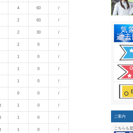
結露 10
4
60
/
ガリレオ
2
60
/
HPリニュー
2
30
/
HPリニュ
2
0
/
週間天気図
1
0
/
太陽光発
1
0
/
気象情報
1
0
/
週間波浪
0
0
/
予報士通
東
1
0
/
専門天気
ご案内
東
1
0
/
スマートフ
こちらも
東
1
0
/