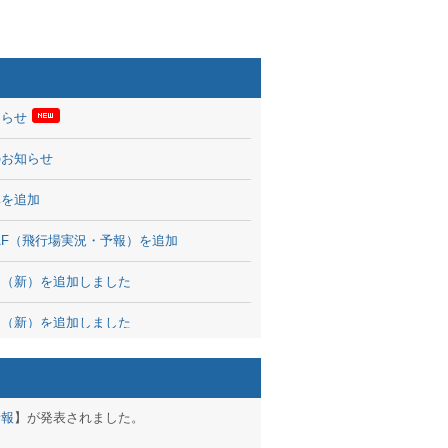
知らせ
のお知らせ
率を追加
 TAF（飛行場実況・予報）を追加
図（新）を追加しました
図（新）を追加しました
波情報を公開
出没、ブログパーツ公開
予報
】が発表されました。
brary 開始しました！