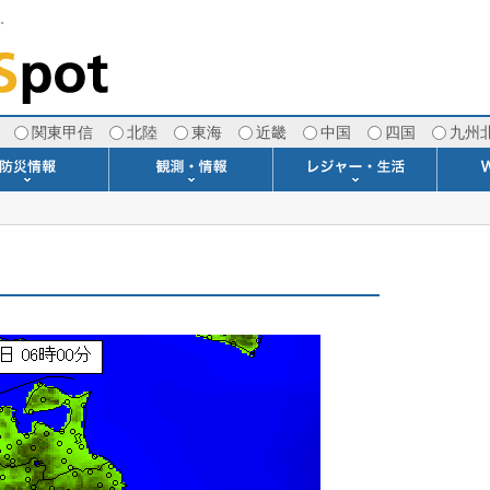
す。
関東甲信
北陸
東海
近畿
中国
四国
九州
注意報・警報
土砂警戒情報
スモッグ情報
地方気象情報
地方天候情報
府県気象情報
府県天候情報
台風情報
地震情報
津波情報
火山情報
竜巻情報
洪水情報
海上警報
雨雲レーダー(+雷＆竜巻)
ウィンドプロファイラー
専門天気図アーカイブ
METAR・TAF
潮汐・日出没
河川水位情報
生物平年値
季節の便り
専門天気図
紫外線情報
エマグラム
海水温情報
ダム貯水率
風予測図2
アメダス
落雷情報
気象衛星
空港情報
波浪情報
風予測図
歳時記
天気図
雲量図
動画ライブラリー
生活・環境予報
琵琶湖[波情報]
桜開花[2026]
サーフィン
サッカー場
推定日射量
紅葉[2025]
ドライブ
キャンプ
ゴルフ
野球場
競馬場
スカイ
お散歩
釣り
洗濯
壁
グ
ポ
We