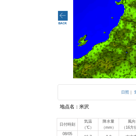
日照
｜
地点名：米沢
気温
降水量
風向
日付時刻
（℃）
（mm）
（16方
08/05