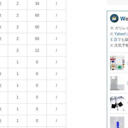
東
2
34
/
東
2
60
/
東
2
60
/
※ ガリレ
※
Yahoo
東
2
60
/
Ｅ店
でも
※ 天気予
2
12
/
1
0
/
東
1
0
/
東
1
0
/
1
0
/
東
1
0
/
東
1
0
/