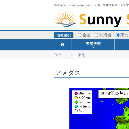
Welcome to Sunny-spot.net！ 天気・気象情報サイトで
全国
北海道
東北
TOP
東北
今日明日の天気
寒・暖候期予報
ポイント予報
週間天気予報
世界の天気
1ヶ月予報
3ヶ月予報
分布予報
海上予報
TOPICS
アメダス