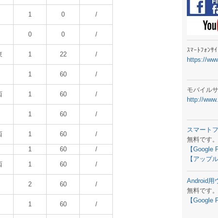
ラジオメ
1
0
/
スマートフ
0
0
/
気象予報
ｽﾏｰﾄﾌｫﾝ
東
1
22
/
https://ww
弊社事務
1
60
/
生物平年値
モバイル
西
1
60
/
http://www
予報士学習
1
60
/
専門天気図
スマート
西
1
60
/
無料です
ラジオメ
1
60
/
【Google 
【アップル
スマートフ
西
1
60
/
Androi
お天気パー
2
60
/
無料です
【Google 
1
60
/