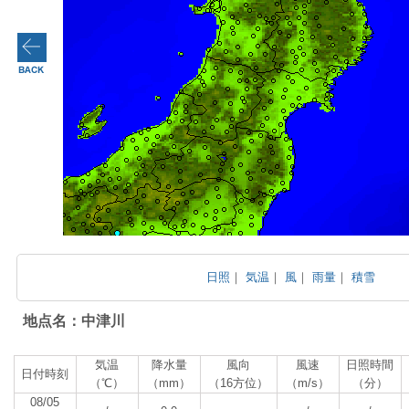
日照
｜
気温
｜
風
｜
雨量
｜
積雪
地点名：中津川
気温
降水量
風向
風速
日照時間
日付時刻
（℃）
（mm）
（16方位）
（m/s）
（分）
08/05