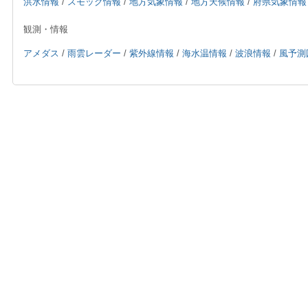
洪水情報
/
スモッグ情報
/
地方気象情報
/
地方天候情報
/
府県気象情報
観測・情報
アメダス
/
雨雲レーダー
/
紫外線情報
/
海水温情報
/
波浪情報
/
風予測