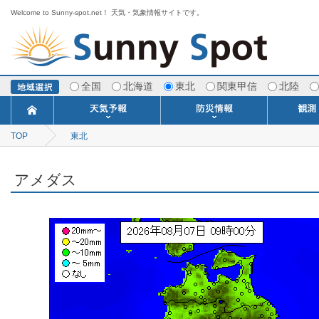
Welcome to Sunny-spot.net！ 天気・気象情報サイトです。
全国
北海道
東北
関東甲信
北陸
TOP
東北
今日明日の天気
寒・暖候期予報
ポイント予報
週間天気予報
世界の天気
1ヶ月予報
3ヶ月予報
分布予報
海上予報
TOPICS
注意報・警報
土砂警戒情報
スモッグ情報
地方気象情報
地方天候情報
府県気象情報
府県天候情報
台風情報
地震情報
津波情報
火山情報
竜巻情報
洪水情報
海上警報
雨雲レーダ
ウィンド
専門天気
MET
潮汐
河川
生
季
専
紫
エ
海
ダ
風
ア
落
気
空
波
風
アメダス