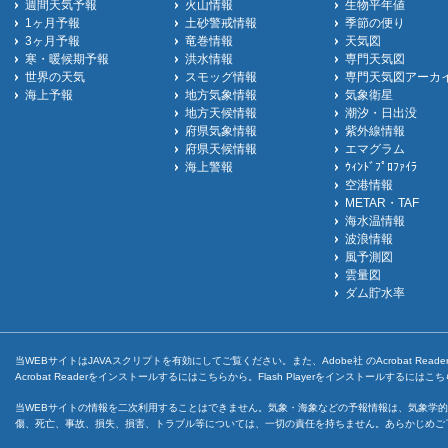
週間天気予報
火山情報
生物平年値
1ヶ月予報
土砂警戒情報
季節の便り
3ヶ月予報
竜巻情報
天気図
寒・暖候期予報
洪水情報
専門天気図
世界の天気
スモッグ情報
専門天気図アーカ
海上予報
地方気象情報
気象衛星
地方天候情報
潮汐・日出没
府県気象情報
紫外線情報
府県天候情報
エマグラム
海上警報
ｳｨﾝﾄﾞﾌﾟﾛﾌｧｲﾗ
空港情報
METAR・TAF
海水温情報
波浪情報
風予測図
雲量図
ダム貯水率
当WEBサイトはJAVAスクリプトを有効にしてご覧ください。また、Adobe社 のAcrobat ReaderとF
Acrobat Readerをインストールするには
こちら
から。Flash Playerをインストールするには
こち
当WEBサイトの情報を二次利用することはできません。気象・海象などの予報情報は、気象学的
傷、死亡、事故、損失、損害、トラブル等については、一切の責任を持ちません。あらかじめご