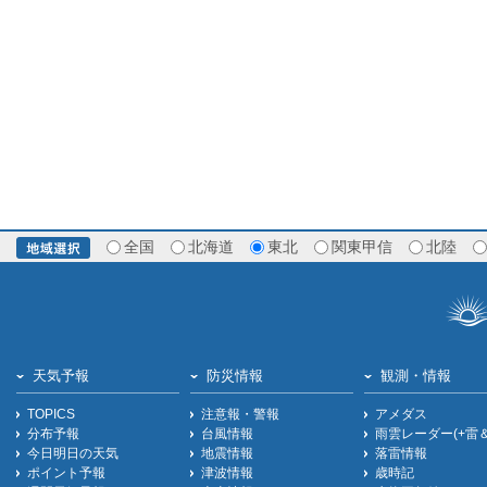
全国
北海道
東北
関東甲信
北陸
天気予報
防災情報
観測・情報
TOPICS
注意報・警報
アメダス
分布予報
台風情報
雨雲レーダー(+雷
今日明日の天気
地震情報
落雷情報
ポイント予報
津波情報
歳時記