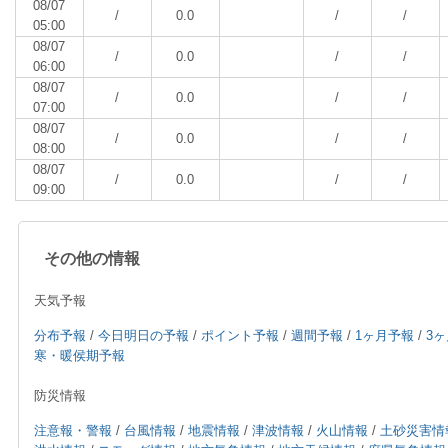
08/07
/
0.0
/
/
05:00
08/07
/
0.0
/
/
06:00
08/07
/
0.0
/
/
07:00
08/07
/
0.0
/
/
08:00
08/07
/
0.0
/
/
09:00
その他の情報
天気予報
分布予報
/
今日明日の予報
/
ポイント予報
/
週間予報
/
1ヶ月予報
/
3
寒・暖侯期予報
防災情報
注意報・警報
/
台風情報
/
地震情報
/
津波情報
/
火山情報
/
土砂災害情