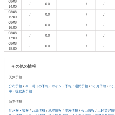
08/08
/
0.0
/
/
14:00
08/08
/
0.0
/
/
15:00
08/08
/
0.0
/
/
16:00
08/08
/
0.0
/
/
17:00
08/08
/
0.0
/
/
18:00
その他の情報
天気予報
分布予報
/
今日明日の予報
/
ポイント予報
/
週間予報
/
1ヶ月予報
/
3
寒・暖侯期予報
防災情報
注意報・警報
/
台風情報
/
地震情報
/
津波情報
/
火山情報
/
土砂災害情