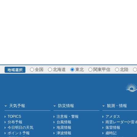
全国
北海道
東北
関東甲信
北陸
天気予報
防災情報
観測・情報
TOPICS
注意報・警報
アメダス
分布予報
台風情報
雨雲レーダー(+雷
今日明日の天気
地震情報
落雷情報
ポイント予報
津波情報
歳時記