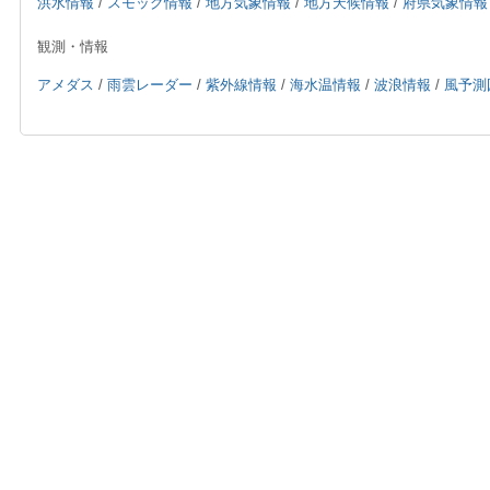
洪水情報
/
スモッグ情報
/
地方気象情報
/
地方天候情報
/
府県気象情報
観測・情報
アメダス
/
雨雲レーダー
/
紫外線情報
/
海水温情報
/
波浪情報
/
風予測