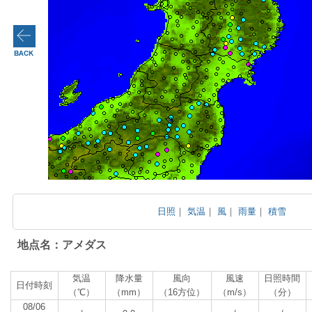
日照
｜
気温
｜
風
｜
雨量
｜
積雪
地点名：アメダス
気温
降水量
風向
風速
日照時間
日付時刻
（℃）
（mm）
（16方位）
（m/s）
（分）
08/06