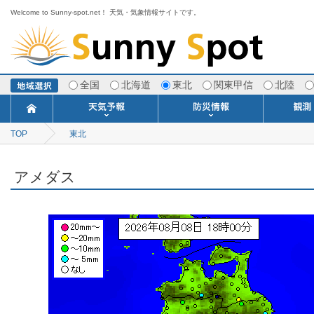
Welcome to Sunny-spot.net！ 天気・気象情報サイトです。
全国
北海道
東北
関東甲信
北陸
TOP
東北
今日明日の天気
寒・暖候期予報
ポイント予報
週間天気予報
世界の天気
1ヶ月予報
3ヶ月予報
分布予報
海上予報
TOPICS
注意報・警報
土砂警戒情報
スモッグ情報
地方気象情報
地方天候情報
府県気象情報
府県天候情報
台風情報
地震情報
津波情報
火山情報
竜巻情報
洪水情報
海上警報
雨雲レーダ
ウィンド
専門天気
MET
潮汐
河川
生
季
専
紫
エ
海
ダ
風
ア
落
気
空
波
風
アメダス