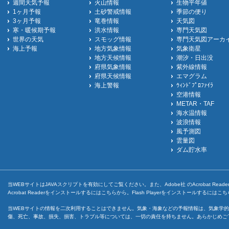
週間天気予報
火山情報
生物平年値
1ヶ月予報
土砂警戒情報
季節の便り
3ヶ月予報
竜巻情報
天気図
寒・暖候期予報
洪水情報
専門天気図
世界の天気
スモッグ情報
専門天気図アーカ
海上予報
地方気象情報
気象衛星
地方天候情報
潮汐・日出没
府県気象情報
紫外線情報
府県天候情報
エマグラム
海上警報
ｳｨﾝﾄﾞﾌﾟﾛﾌｧｲﾗ
空港情報
METAR・TAF
海水温情報
波浪情報
風予測図
雲量図
ダム貯水率
当WEBサイトはJAVAスクリプトを有効にしてご覧ください。また、Adobe社 のAcrobat ReaderとF
Acrobat Readerをインストールするには
こちら
から。Flash Playerをインストールするには
こち
当WEBサイトの情報を二次利用することはできません。気象・海象などの予報情報は、気象学的
傷、死亡、事故、損失、損害、トラブル等については、一切の責任を持ちません。あらかじめご