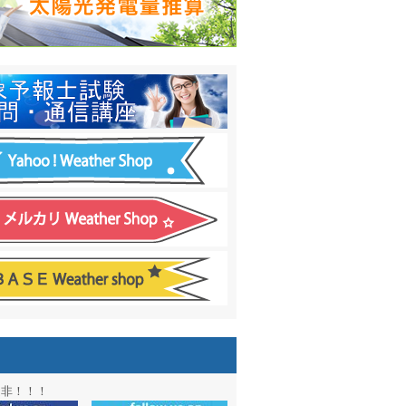
日間予報オプション追加
！
温度計
&
天気管
新色登場！
アル第２弾：本サイト Update!
ーアル第１弾：英語ページOPEN
&週間波浪図を10日に延長しました
電量の推算はじめました
通知サービス「お天気見張り番」開始
図追加しました。
信講座に解析ツール追加！！
図アーカイブ開始！！
ォン アプリ バージョンアップ
是非！！！