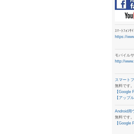
ラジオメ
スマートフ
気象予報
ｽﾏｰﾄﾌｫﾝ
https://ww
弊社事務
生物平年値
モバイル
http://www
予報士学習
専門天気図
スマート
無料です
ラジオメ
【Google 
【アップル
スマートフ
Androi
お天気パー
無料です
【Google 