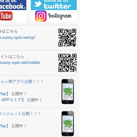
ーターニュータイプ新登場！
ォン ウィジェット公開
士スクールの御案内
ｻｲﾄはこちら
w.sunny-spot.net/sp/
所を移転しました。
 更新
サイトはこちら
.sunny-spot.net/mobile/
サイト OPEN！
 追加
フォン用アプリ公開！！！
。
ーター輸入販売開始！
Play】
公開中！
 APPストア】
公開中！
ォン アプリ バージョンアップ
d用ウィジェット公開！！！
ツ 追加
。
Play】
公開中！