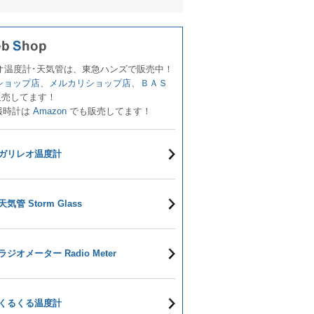
オ温度計･天気管は、東急ハンズで販売中！
!ショップ店
、
メルカリショップ店
、
ＢＡＳ
販売してます！
報時計は
Amazon
でも販売してます！
ガリレオ温度計
天気管 Storm Glass
ラジオメーター Radio Meter
くるくる温度計