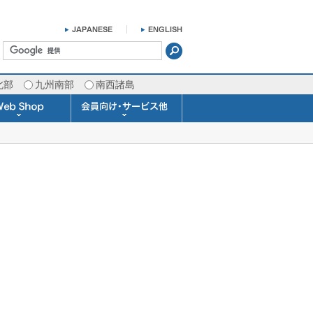
北部
九州南部
南西諸島
掛け時計 温湿度計
ラスバロメーター
ータブル観測機器
b Shopについて
ガリレオ温度計
ガリレオ＆バロ
ラジオメーター
くるくる温度計
発送・お支払い
天気予報時計
天気管
雨量計
概況&イメージサービス
APIデータ提供サービス
各種 気象データの配信
予報士による予報業務
警告灯 通知サービス
長期予報･1ヶ月予報
気象・海況レポート
気象予報士サービス
FAX情報サービス
ラボ (SSI 研究室)
予報士通信講座
専門天気図配信
予報士スクール
お天気パーツ
Pro-Weather
Air-Condition
Sea-Master
メール通知
携帯アプリ
結露予報
Twitter