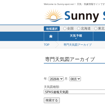
Welcome to Sunny-spot.net！ 天気・気象情報サイトで
全国
北海道
東北
TOP
専門天気図アーカイブ
今日明日の天気
寒・暖候期予報
ポイント予報
週間天気予報
世界の天気
1ヶ月予報
3ヶ月予報
分布予報
海上予報
TOPICS
専門天気図アーカイブ
年:
月:
天気図種類: