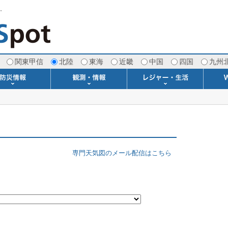
す。
関東甲信
北陸
東海
近畿
中国
四国
九州
注意報・警報
土砂警戒情報
スモッグ情報
地方気象情報
地方天候情報
府県気象情報
府県天候情報
台風情報
地震情報
津波情報
火山情報
竜巻情報
洪水情報
海上警報
雨雲レーダー(+雷＆竜巻)
ウィンドプロファイラー
専門天気図アーカイブ
METAR・TAF
潮汐・日出没
河川水位情報
生物平年値
季節の便り
専門天気図
紫外線情報
エマグラム
海水温情報
ダム貯水率
風予測図2
アメダス
落雷情報
気象衛星
空港情報
波浪情報
風予測図
歳時記
天気図
雲量図
動画ライブラリー
生活・環境予報
琵琶湖[波情報]
桜開花[2026]
サーフィン
サッカー場
推定日射量
紅葉[2025]
ドライブ
キャンプ
ゴルフ
野球場
競馬場
スカイ
お散歩
釣り
洗濯
壁
グ
ポ
We
専門天気図のメール配信はこちら