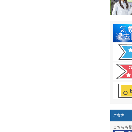
結露 10
ガリレオ
HPリニュー
HPリニュ
週間天気図
太陽光発
気象情報
週間波浪
予報士通
専門天気
ご案内
スマートフ
こちらも