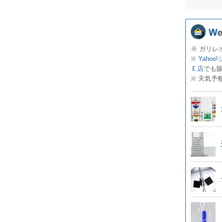
※ ガリレ
※
Yahoo
Ｅ店
でも
※ 天気予