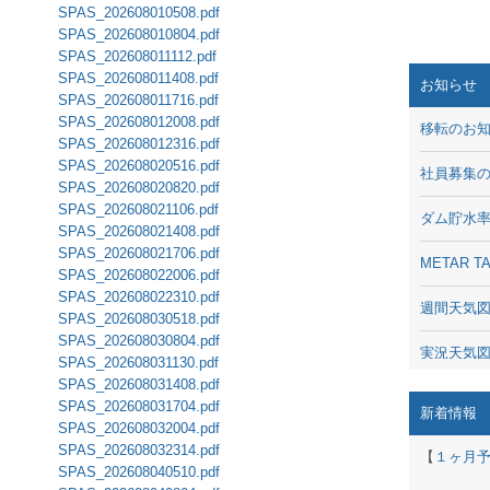
SPAS_202608010508.pdf
SPAS_202608010804.pdf
SPAS_202608011112.pdf
SPAS_202608011408.pdf
お知らせ
SPAS_202608011716.pdf
SPAS_202608012008.pdf
移転のお
SPAS_202608012316.pdf
SPAS_202608020516.pdf
社員募集
SPAS_202608020820.pdf
SPAS_202608021106.pdf
ダム貯水
SPAS_202608021408.pdf
SPAS_202608021706.pdf
METAR
SPAS_202608022006.pdf
SPAS_202608022310.pdf
週間天気
SPAS_202608030518.pdf
SPAS_202608030804.pdf
実況天気
SPAS_202608031130.pdf
SPAS_202608031408.pdf
琵琶湖の
SPAS_202608031704.pdf
新着情報
SPAS_202608032004.pdf
潮汐・日
SPAS_202608032314.pdf
【
１ヶ月
SPAS_202608040510.pdf
動画 - Li