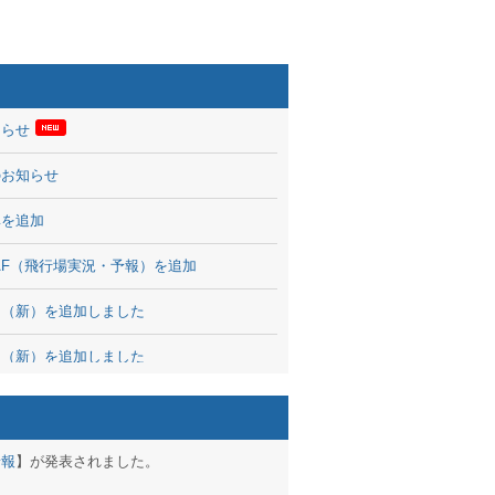
知らせ
のお知らせ
率を追加
 TAF（飛行場実況・予報）を追加
図（新）を追加しました
図（新）を追加しました
波情報を公開
出没、ブログパーツ公開
予報
】が発表されました。
brary 開始しました！