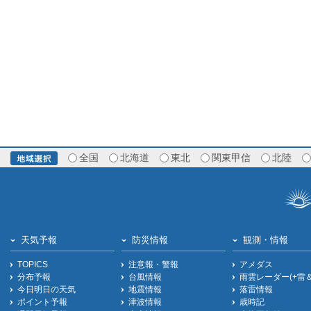
全国
北海道
東北
関東甲信
北陸
天気予報
防災情報
観測・情報
TOPICS
注意報・警報
アメダス
分布予報
台風情報
雨雲レーダー(+雷
今日明日の天気
地震情報
落雷情報
ポイント予報
津波情報
歳時記