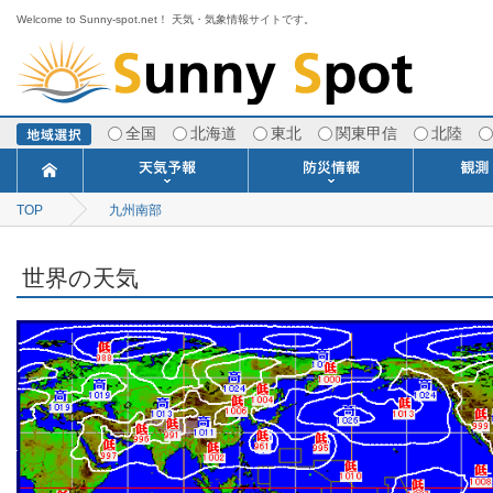
Welcome to Sunny-spot.net！ 天気・気象情報サイトです。
全国
北海道
東北
関東甲信
北陸
TOP
九州南部
今日明日の天気
寒・暖候期予報
ポイント予報
週間天気予報
世界の天気
1ヶ月予報
3ヶ月予報
分布予報
海上予報
TOPICS
注意報・警報
土砂警戒情報
スモッグ情報
地方気象情報
地方天候情報
府県気象情報
府県天候情報
台風情報
地震情報
津波情報
火山情報
竜巻情報
洪水情報
海上警報
雨雲レーダ
ウィンド
専門天気
MET
潮汐
河川
生
季
専
紫
エ
海
ダ
風
ア
落
気
空
波
風
世界の天気