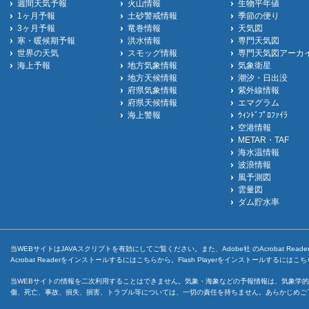
週間天気予報
火山情報
生物平年値
1ヶ月予報
土砂警戒情報
季節の便り
3ヶ月予報
竜巻情報
天気図
寒・暖候期予報
洪水情報
専門天気図
世界の天気
スモッグ情報
専門天気図アーカ
海上予報
地方気象情報
気象衛星
地方天候情報
潮汐・日出没
府県気象情報
紫外線情報
府県天候情報
エマグラム
海上警報
ｳｨﾝﾄﾞﾌﾟﾛﾌｧｲﾗ
空港情報
METAR・TAF
海水温情報
波浪情報
風予測図
雲量図
ダム貯水率
当WEBサイトはJAVAスクリプトを有効にしてご覧ください。また、Adobe社 のAcrobat ReaderとF
Acrobat Readerをインストールするには
こちら
から。Flash Playerをインストールするには
こち
当WEBサイトの情報を二次利用することはできません。気象・海象などの予報情報は、気象学的
傷、死亡、事故、損失、損害、トラブル等については、一切の責任を持ちません。あらかじめご