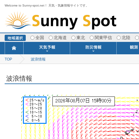
Welcome to Sunny-spot.net！ 天気・気象情報サイトです。
全国
北海道
東北
関東甲信
北陸
TOP
波浪情報
今日明日の天気
寒・暖候期予報
ポイント予報
週間天気予報
世界の天気
1ヶ月予報
3ヶ月予報
分布予報
海上予報
TOPICS
注意報・警報
土砂警戒情報
スモッグ情報
地方気象情報
地方天候情報
府県気象情報
府県天候情報
台風情報
地震情報
津波情報
火山情報
竜巻情報
洪水情報
海上警報
雨雲レーダ
ウィンド
専門天気
MET
潮汐
河川
生
季
専
紫
エ
海
ダ
風
ア
落
気
空
波
風
波浪情報