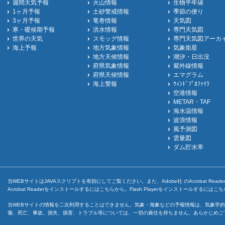
週間天気予報
火山情報
生物平年値
1ヶ月予報
土砂警戒情報
季節の便り
3ヶ月予報
竜巻情報
天気図
寒・暖候期予報
洪水情報
専門天気図
世界の天気
スモッグ情報
専門天気図アーカ
海上予報
地方気象情報
気象衛星
地方天候情報
潮汐・日出没
府県気象情報
紫外線情報
府県天候情報
エマグラム
海上警報
ｳｨﾝﾄﾞﾌﾟﾛﾌｧｲﾗ
空港情報
METAR・TAF
海水温情報
波浪情報
風予測図
雲量図
ダム貯水率
当WEBサイトはJAVAスクリプトを有効にしてご覧ください。また、Adobe社 のAcrobat ReaderとF
Acrobat Readerをインストールするには
こちら
から。Flash Playerをインストールするには
こち
当WEBサイトの情報を二次利用することはできません。気象・海象などの予報情報は、気象学的
傷、死亡、事故、損失、損害、トラブル等については、一切の責任を持ちません。あらかじめご