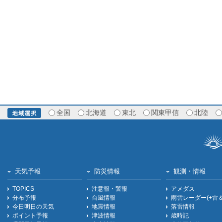
全国
北海道
東北
関東甲信
北陸
天気予報
防災情報
観測・情報
TOPICS
注意報・警報
アメダス
分布予報
台風情報
雨雲レーダー(+雷
今日明日の天気
地震情報
落雷情報
ポイント予報
津波情報
歳時記