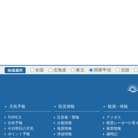
全国
北海道
東北
関東甲信
北陸
天気予報
防災情報
観測・情報
TOPICS
注意報・警報
アメダス
分布予報
台風情報
雨雲レーダー(+雷
今日明日の天気
地震情報
落雷情報
ポイント予報
津波情報
歳時記