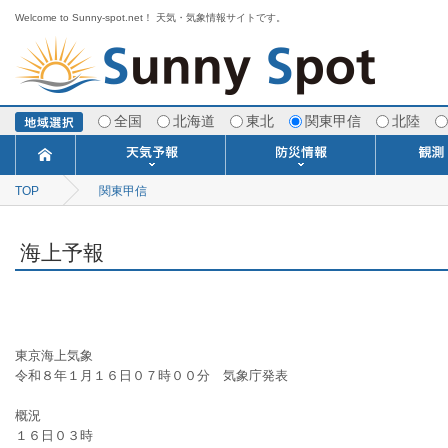
Welcome to Sunny-spot.net！ 天気・気象情報サイトです。
全国
北海道
東北
関東甲信
北陸
TOP
関東甲信
今日明日の天気
寒・暖候期予報
ポイント予報
週間天気予報
世界の天気
1ヶ月予報
3ヶ月予報
分布予報
海上予報
TOPICS
注意報・警報
土砂警戒情報
スモッグ情報
地方気象情報
地方天候情報
府県気象情報
府県天候情報
台風情報
地震情報
津波情報
火山情報
竜巻情報
洪水情報
海上警報
雨雲レーダ
ウィンド
専門天気
MET
潮汐
河川
生
季
専
紫
エ
海
ダ
風
ア
落
気
空
波
風
海上予報
東京海上気象
令和８年１月１６日０７時００分　気象庁発表
概況
１６日０３時