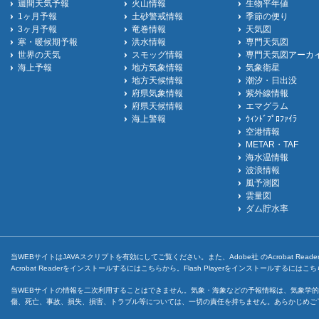
週間天気予報
火山情報
生物平年値
1ヶ月予報
土砂警戒情報
季節の便り
3ヶ月予報
竜巻情報
天気図
寒・暖候期予報
洪水情報
専門天気図
世界の天気
スモッグ情報
専門天気図アーカ
海上予報
地方気象情報
気象衛星
地方天候情報
潮汐・日出没
府県気象情報
紫外線情報
府県天候情報
エマグラム
海上警報
ｳｨﾝﾄﾞﾌﾟﾛﾌｧｲﾗ
空港情報
METAR・TAF
海水温情報
波浪情報
風予測図
雲量図
ダム貯水率
当WEBサイトはJAVAスクリプトを有効にしてご覧ください。また、Adobe社 のAcrobat ReaderとF
Acrobat Readerをインストールするには
こちら
から。Flash Playerをインストールするには
こち
当WEBサイトの情報を二次利用することはできません。気象・海象などの予報情報は、気象学的
傷、死亡、事故、損失、損害、トラブル等については、一切の責任を持ちません。あらかじめご