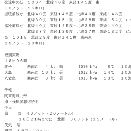
発達中の低　１００４　北緯４０度　東経１４５度　東
３０ノット（５５キロ）
温暖前線が　北緯４０度　東経１４５度～北緯４０度　東経１４８度
　　　　　　北緯３９度　東経１５１度　北緯３８度　東経１５４度　に
寒冷前線が　北緯４０度　東経１４５度～北緯３８度　東経１４０度
　　　　　　北緯３７度　東経１３６度　北緯３７度　東経１３２度　に
高　１０１８　北緯２９度　東経１４１度　東南東
１０ノット（２０キロ）
観測実況
１６日０６時
銚子　　　　西南西 　４ kt　晴　　　　1010 hPa 　　８℃ 　１０
大島　　　　西南西 １６ kt　曇　　　　1012 hPa 　１４℃ 　１０
八丈島　　　西南西 　８ kt　曇　　　　1015 hPa 　１３℃ 　１０
予報
関東海域北部
海上強風警報継続中
今日
風    西  ４０ノット（２０メートル）
      １６日２１時までに  北西  ３０ノット（１５メートル）
天気  晴
視程  ５海里（１０キロ）