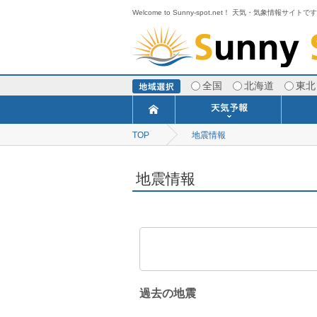
Welcome to Sunny-spot.net！ 天気・気象情報サイトで
全国
北海道
東北
TOP
地震情報
今日明日の天気
寒・暖候期予報
ポイント予報
週間天気予報
世界の天気
1ヶ月予報
3ヶ月予報
分布予報
海上予報
TOPICS
地震情報
過去の地震