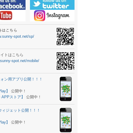
ーターニュータイプ新登場！
ォン ウィジェット公開
士スクールの御案内
ｻｲﾄはこちら
w.sunny-spot.net/sp/
所を移転しました。
 更新
サイトはこちら
.sunny-spot.net/mobile/
サイト OPEN！
 追加
フォン用アプリ公開！！！
。
ーター輸入販売開始！
Play】
公開中！
 APPストア】
公開中！
ォン アプリ バージョンアップ
d用ウィジェット公開！！！
ツ 追加
。
Play】
公開中！