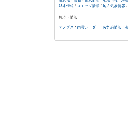
注意報・警報
/
台風情報
/
地震情報
/
津
洪水情報
/
スモッグ情報
/
地方気象情報
観測・情報
アメダス
/
雨雲レーダー
/
紫外線情報
/