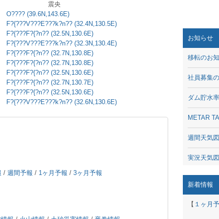
震央
O???? (39.6N,143.6E)
F?{???V???E???k?n?? (32.4N,130.5E)
F?{???F?{?n?? (32.5N,130.6E)
お知らせ
F?{???V???E???k?n?? (32.3N,130.4E)
F?{???F?{?n?? (32.7N,130.8E)
移転のお
F?{???F?{?n?? (32.7N,130.8E)
F?{???F?{?n?? (32.5N,130.6E)
社員募集
F?{???F?{?n?? (32.7N,130.7E)
F?{???F?{?n?? (32.5N,130.6E)
ダム貯水
F?{???V???E???k?n?? (32.6N,130.6E)
METAR
週間天気
実況天気
報
/
週間予報
/
1ヶ月予報
/
3ヶ月予報
琵琶湖の
新着情報
潮汐・日
【
１ヶ月
動画 - Li