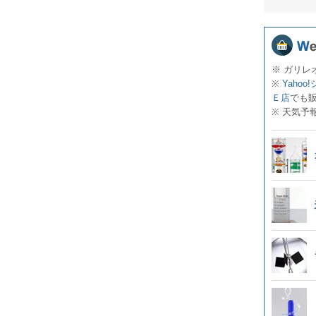
※ ガリレ
※
Yahoo
Ｅ店
でも
※ 天気予