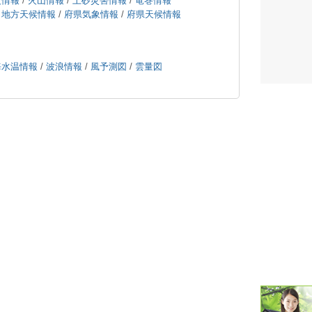
波情報
/
火山情報
/
土砂災害情報
/
竜巻情報
/
地方天候情報
/
府県気象情報
/
府県天候情報
潮汐・日
壁掛け 天
海水温情報
/
波浪情報
/
風予測図
/
雲量図
生活・環
気象・海
天気予報 
パトライ
天気管 
ポータブル
落雷・発
ｽﾏｰﾄﾌｫ