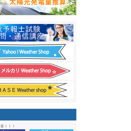
日間予報オプション追加
！
温度計
&
天気管
新色登場！
アル第２弾：本サイト Update!
ーアル第１弾：英語ページOPEN
&週間波浪図を10日に延長しました
電量の推算はじめました
通知サービス「お天気見張り番」開始
図追加しました。
信講座に解析ツール追加！！
図アーカイブ開始！！
ォン アプリ バージョンアップ
是非！！！