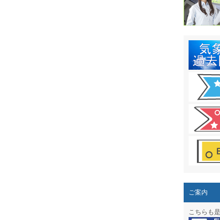
結露 10
ガリレオ
HPリニュー
HPリニュ
週間天気図
太陽光発
気象情報
週間波浪
予報士通
専門天気
ご案内
スマートフ
こちらも