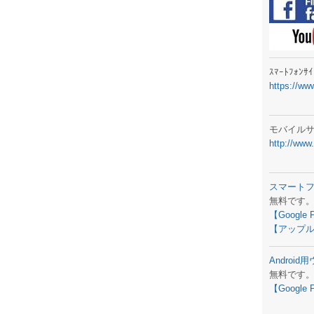
ラジオメ
スマートフ
気象予報
ｽﾏｰﾄﾌｫﾝ
https://ww
弊社事務
生物平年値
モバイル
http://www
予報士学習
専門天気図
スマート
無料です
ラジオメ
【Google 
【アップル
スマートフ
Androi
お天気パー
無料です
【Google 