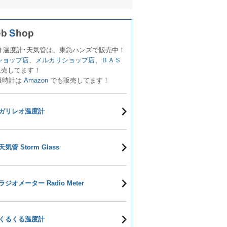
オ温度計･天気管は、東急ハンズで販売中！
!ショップ店
、
メルカリショップ店
、
ＢＡＳ
販売してます！
報時計は
Amazon
でも販売してます！
ガリレオ温度計
天気管 Storm Glass
ラジオメーター Radio Meter
くるくる温度計