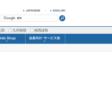
北部
九州南部
南西諸島
掛け時計 温湿度計
ラスバロメーター
ータブル観測機器
b Shopについて
ガリレオ温度計
ガリレオ＆バロ
ラジオメーター
くるくる温度計
発送・お支払い
天気予報時計
天気管
雨量計
概況&イメージサービス
APIデータ提供サービス
各種 気象データの配信
予報士による予報業務
警告灯 通知サービス
長期予報･1ヶ月予報
気象・海況レポート
気象予報士サービス
FAX情報サービス
ラボ (SSI 研究室)
予報士通信講座
専門天気図配信
予報士スクール
お天気パーツ
Pro-Weather
Air-Condition
Sea-Master
メール通知
携帯アプリ
結露予報
Twitter