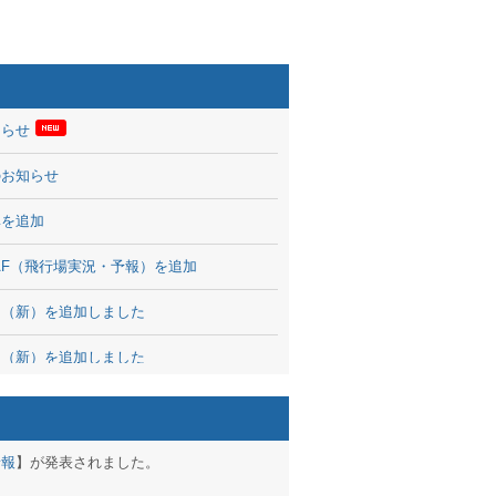
知らせ
のお知らせ
率を追加
 TAF（飛行場実況・予報）を追加
図（新）を追加しました
図（新）を追加しました
波情報を公開
出没、ブログパーツ公開
予報
】が発表されました。
brary 開始しました！