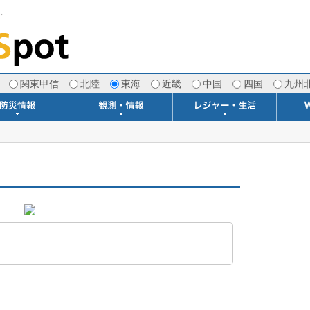
す。
関東甲信
北陸
東海
近畿
中国
四国
九州
注意報・警報
土砂警戒情報
スモッグ情報
地方気象情報
地方天候情報
府県気象情報
府県天候情報
台風情報
地震情報
津波情報
火山情報
竜巻情報
洪水情報
海上警報
雨雲レーダー(+雷＆竜巻)
ウィンドプロファイラー
専門天気図アーカイブ
METAR・TAF
潮汐・日出没
河川水位情報
生物平年値
季節の便り
専門天気図
紫外線情報
エマグラム
海水温情報
ダム貯水率
風予測図2
アメダス
落雷情報
気象衛星
空港情報
波浪情報
風予測図
歳時記
天気図
雲量図
動画ライブラリー
生活・環境予報
琵琶湖[波情報]
桜開花[2026]
サーフィン
サッカー場
推定日射量
紅葉[2025]
ドライブ
キャンプ
ゴルフ
野球場
競馬場
スカイ
お散歩
釣り
洗濯
壁
グ
ポ
We