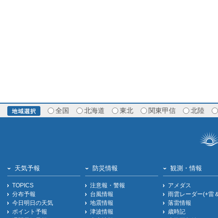
全国
北海道
東北
関東甲信
北陸
天気予報
防災情報
観測・情報
TOPICS
注意報・警報
アメダス
分布予報
台風情報
雨雲レーダー(+雷
今日明日の天気
地震情報
落雷情報
ポイント予報
津波情報
歳時記