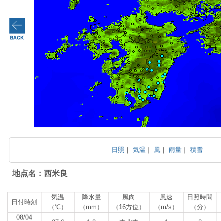
日照
｜
気温
｜
風
｜
雨量
｜
積雪
地点名：西米良
気温
降水量
風向
風速
日照時間
日付時刻
（℃）
（mm）
（16方位）
（m/s）
（分）
08/04