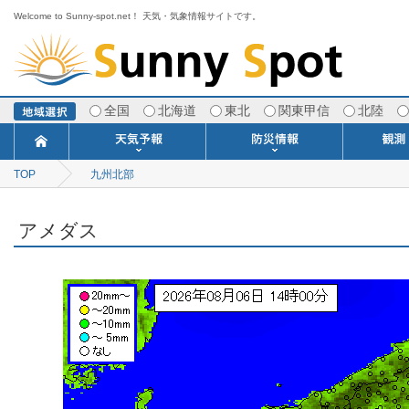
Welcome to Sunny-spot.net！ 天気・気象情報サイトです。
全国
北海道
東北
関東甲信
北陸
TOP
九州北部
今日明日の天気
寒・暖候期予報
ポイント予報
週間天気予報
世界の天気
1ヶ月予報
3ヶ月予報
分布予報
海上予報
TOPICS
注意報・警報
土砂警戒情報
スモッグ情報
地方気象情報
地方天候情報
府県気象情報
府県天候情報
台風情報
地震情報
津波情報
火山情報
竜巻情報
洪水情報
海上警報
雨雲レーダ
ウィンド
専門天気
MET
潮汐
河川
生
季
専
紫
エ
海
ダ
風
ア
落
気
空
波
風
アメダス