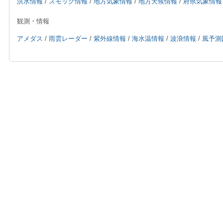
洪水情報
/
スモッグ情報
/
地方気象情報
/
地方天候情報
/
府県気象情報
観測・情報
アメダス
/
雨雲レーダー
/
紫外線情報
/
海水温情報
/
波浪情報
/
風予測