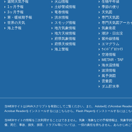
週間天気予報
火山情報
生物平年値
1ヶ月予報
土砂警戒情報
季節の便り
3ヶ月予報
竜巻情報
天気図
寒・暖候期予報
洪水情報
専門天気図
世界の天気
スモッグ情報
専門天気図アーカ
海上予報
地方気象情報
気象衛星
地方天候情報
潮汐・日出没
府県気象情報
紫外線情報
府県天候情報
エマグラム
海上警報
ｳｨﾝﾄﾞﾌﾟﾛﾌｧｲﾗ
空港情報
METAR・TAF
海水温情報
波浪情報
風予測図
雲量図
ダム貯水率
当WEBサイトはJAVAスクリプトを有効にしてご覧ください。また、Adobe社 のAcrobat ReaderとF
Acrobat Readerをインストールするには
こちら
から。Flash Playerをインストールするには
こち
当WEBサイトの情報を二次利用することはできません。気象・海象などの予報情報は、気象学的
傷、死亡、事故、損失、損害、トラブル等については、一切の責任を持ちません。あらかじめご