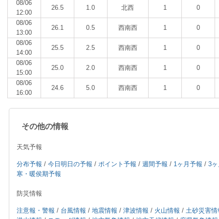
08/06
26.5
1.0
北西
1
0
12:00
08/06
26.1
0.5
西南西
1
0
13:00
08/06
25.5
2.5
西南西
1
0
14:00
08/06
25.0
2.0
西南西
1
0
15:00
08/06
24.6
5.0
西南西
1
0
16:00
その他の情報
天気予報
分布予報
/
今日明日の予報
/
ポイント予報
/
週間予報
/
1ヶ月予報
/
3
寒・暖侯期予報
防災情報
注意報・警報
/
台風情報
/
地震情報
/
津波情報
/
火山情報
/
土砂災害情