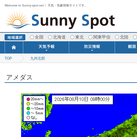
Welcome to Sunny-spot.net！ 天気・気象情報サイトです。
全国
北海道
東北
関東甲信
北陸
TOP
九州北部
今日明日の天気
寒・暖候期予報
ポイント予報
週間天気予報
世界の天気
1ヶ月予報
3ヶ月予報
分布予報
海上予報
TOPICS
注意報・警報
土砂警戒情報
スモッグ情報
地方気象情報
地方天候情報
府県気象情報
府県天候情報
台風情報
地震情報
津波情報
火山情報
竜巻情報
洪水情報
海上警報
雨雲レーダ
ウィンド
専門天気
MET
潮汐
河川
生
季
専
紫
エ
海
ダ
風
ア
落
気
空
波
風
アメダス