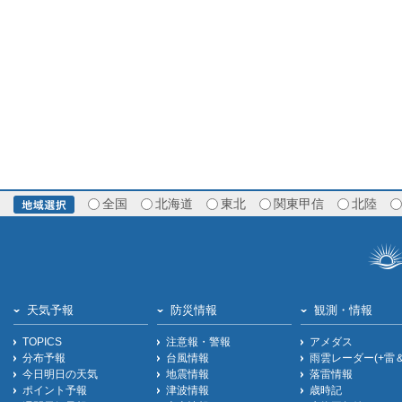
全国
北海道
東北
関東甲信
北陸
天気予報
防災情報
観測・情報
TOPICS
注意報・警報
アメダス
分布予報
台風情報
雨雲レーダー(+雷
今日明日の天気
地震情報
落雷情報
ポイント予報
津波情報
歳時記