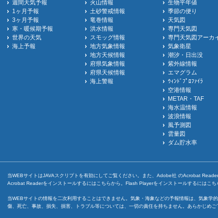
週間天気予報
火山情報
生物平年値
1ヶ月予報
土砂警戒情報
季節の便り
3ヶ月予報
竜巻情報
天気図
寒・暖候期予報
洪水情報
専門天気図
世界の天気
スモッグ情報
専門天気図アーカ
海上予報
地方気象情報
気象衛星
地方天候情報
潮汐・日出没
府県気象情報
紫外線情報
府県天候情報
エマグラム
海上警報
ｳｨﾝﾄﾞﾌﾟﾛﾌｧｲﾗ
空港情報
METAR・TAF
海水温情報
波浪情報
風予測図
雲量図
ダム貯水率
当WEBサイトはJAVAスクリプトを有効にしてご覧ください。また、Adobe社 のAcrobat ReaderとF
Acrobat Readerをインストールするには
こちら
から。Flash Playerをインストールするには
こち
当WEBサイトの情報を二次利用することはできません。気象・海象などの予報情報は、気象学的
傷、死亡、事故、損失、損害、トラブル等については、一切の責任を持ちません。あらかじめご