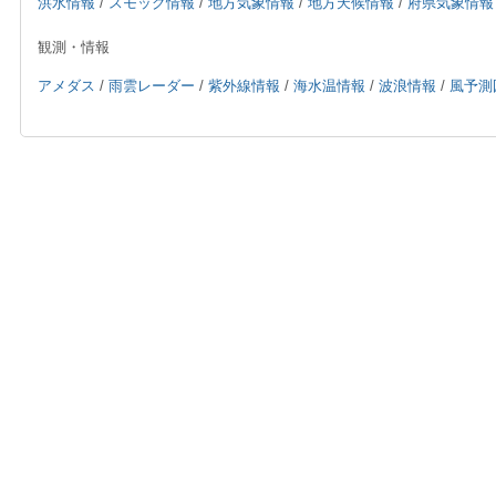
洪水情報
/
スモッグ情報
/
地方気象情報
/
地方天候情報
/
府県気象情報
観測・情報
アメダス
/
雨雲レーダー
/
紫外線情報
/
海水温情報
/
波浪情報
/
風予測