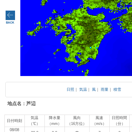
日照
｜
気温
｜
風
｜
雨量
｜
積雪
地点名：芦辺
気温
降水量
風向
風速
日照時間
日付時刻
（℃）
（mm）
（16方位）
（m/s）
（分）
08/08