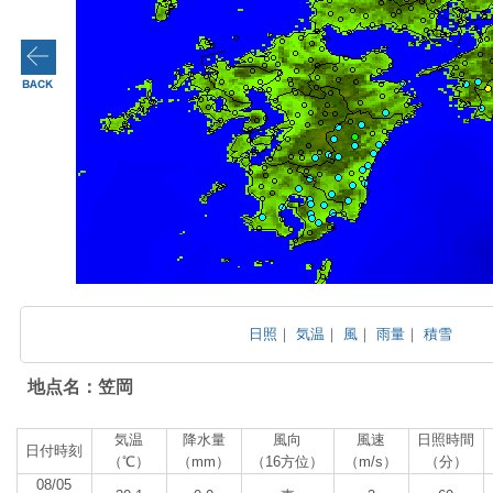
日照
｜
気温
｜
風
｜
雨量
｜
積雪
地点名：笠岡
気温
降水量
風向
風速
日照時間
日付時刻
（℃）
（mm）
（16方位）
（m/s）
（分）
08/05