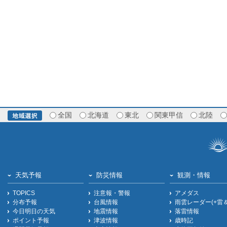
全国
北海道
東北
関東甲信
北陸
天気予報
防災情報
観測・情報
TOPICS
注意報・警報
アメダス
分布予報
台風情報
雨雲レーダー(+雷
今日明日の天気
地震情報
落雷情報
ポイント予報
津波情報
歳時記