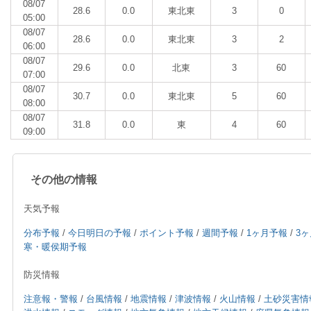
08/07
28.6
0.0
東北東
3
0
05:00
08/07
28.6
0.0
東北東
3
2
06:00
08/07
29.6
0.0
北東
3
60
07:00
08/07
30.7
0.0
東北東
5
60
08:00
08/07
31.8
0.0
東
4
60
09:00
その他の情報
天気予報
分布予報
/
今日明日の予報
/
ポイント予報
/
週間予報
/
1ヶ月予報
/
3
寒・暖侯期予報
防災情報
注意報・警報
/
台風情報
/
地震情報
/
津波情報
/
火山情報
/
土砂災害情