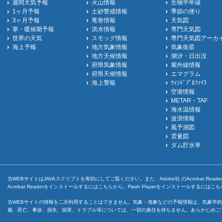
週間天気予報
火山情報
生物平年値
1ヶ月予報
土砂警戒情報
季節の便り
3ヶ月予報
竜巻情報
天気図
寒・暖候期予報
洪水情報
専門天気図
世界の天気
スモッグ情報
専門天気図アーカ
海上予報
地方気象情報
気象衛星
地方天候情報
潮汐・日出没
府県気象情報
紫外線情報
府県天候情報
エマグラム
海上警報
ｳｨﾝﾄﾞﾌﾟﾛﾌｧｲﾗ
空港情報
METAR・TAF
海水温情報
波浪情報
風予測図
雲量図
ダム貯水率
当WEBサイトはJAVAスクリプトを有効にしてご覧ください。また、Adobe社 のAcrobat ReaderとF
Acrobat Readerをインストールするには
こちら
から。Flash Playerをインストールするには
こち
当WEBサイトの情報を二次利用することはできません。気象・海象などの予報情報は、気象学的
傷、死亡、事故、損失、損害、トラブル等については、一切の責任を持ちません。あらかじめご