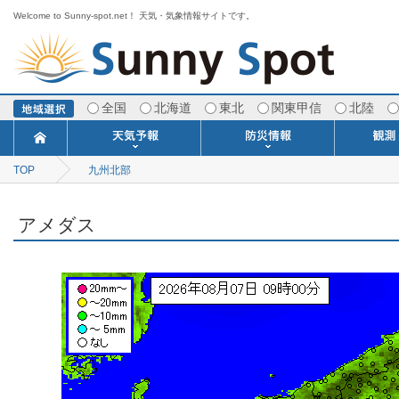
Welcome to Sunny-spot.net！ 天気・気象情報サイトです。
全国
北海道
東北
関東甲信
北陸
TOP
九州北部
今日明日の天気
寒・暖候期予報
ポイント予報
週間天気予報
世界の天気
1ヶ月予報
3ヶ月予報
分布予報
海上予報
TOPICS
注意報・警報
土砂警戒情報
スモッグ情報
地方気象情報
地方天候情報
府県気象情報
府県天候情報
台風情報
地震情報
津波情報
火山情報
竜巻情報
洪水情報
海上警報
雨雲レーダ
ウィンド
専門天気
MET
潮汐
河川
生
季
専
紫
エ
海
ダ
風
ア
落
気
空
波
風
アメダス