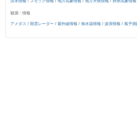
洪水情報
/
スモッグ情報
/
地方気象情報
/
地方天候情報
/
府県気象情報
観測・情報
アメダス
/
雨雲レーダー
/
紫外線情報
/
海水温情報
/
波浪情報
/
風予測