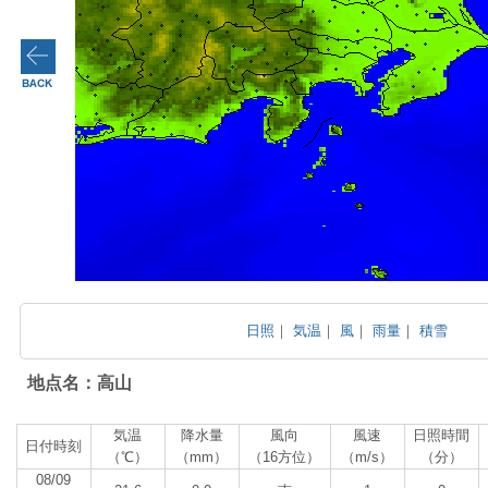
日照
｜
気温
｜
風
｜
雨量
｜
積雪
地点名：高山
気温
降水量
風向
風速
日照時間
日付時刻
（℃）
（mm）
（16方位）
（m/s）
（分）
08/09