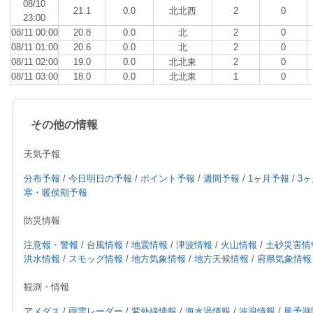
08/10
21.1
0.0
北北西
2
0
23:00
08/11 00:00
20.8
0.0
北
2
0
08/11 01:00
20.6
0.0
北
2
0
08/11 02:00
19.0
0.0
北北東
2
0
08/11 03:00
18.0
0.0
北北東
1
0
その他の情報
天気予報
分布予報
/
今日明日の予報
/
ポイント予報
/
週間予報
/
1ヶ月予報
/
3
寒・暖侯期予報
防災情報
注意報・警報
/
台風情報
/
地震情報
/
津波情報
/
火山情報
/
土砂災害情
洪水情報
/
スモッグ情報
/
地方気象情報
/
地方天候情報
/
府県気象情報
観測・情報
アメダス
/
雨雲レーダー
/
紫外線情報
/
海水温情報
/
波浪情報
/
風予測