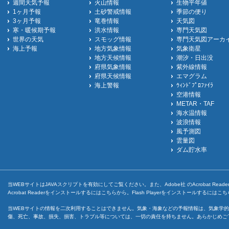
週間天気予報
火山情報
生物平年値
1ヶ月予報
土砂警戒情報
季節の便り
3ヶ月予報
竜巻情報
天気図
寒・暖候期予報
洪水情報
専門天気図
世界の天気
スモッグ情報
専門天気図アーカ
海上予報
地方気象情報
気象衛星
地方天候情報
潮汐・日出没
府県気象情報
紫外線情報
府県天候情報
エマグラム
海上警報
ｳｨﾝﾄﾞﾌﾟﾛﾌｧｲﾗ
空港情報
METAR・TAF
海水温情報
波浪情報
風予測図
雲量図
ダム貯水率
当WEBサイトはJAVAスクリプトを有効にしてご覧ください。また、Adobe社 のAcrobat ReaderとF
Acrobat Readerをインストールするには
こちら
から。Flash Playerをインストールするには
こち
当WEBサイトの情報を二次利用することはできません。気象・海象などの予報情報は、気象学的
傷、死亡、事故、損失、損害、トラブル等については、一切の責任を持ちません。あらかじめご