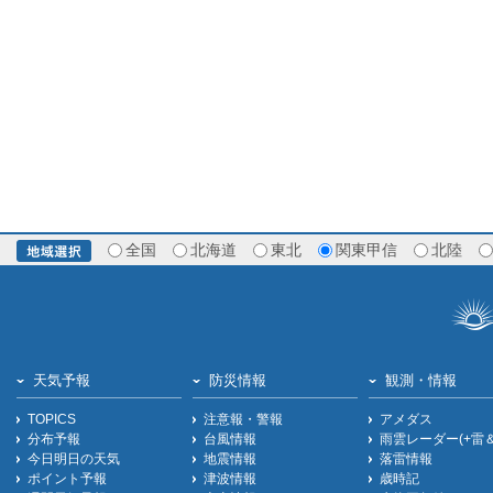
全国
北海道
東北
関東甲信
北陸
天気予報
防災情報
観測・情報
TOPICS
注意報・警報
アメダス
分布予報
台風情報
雨雲レーダー(+雷
今日明日の天気
地震情報
落雷情報
ポイント予報
津波情報
歳時記