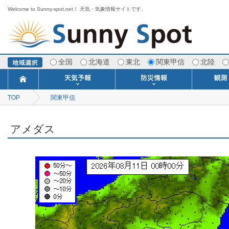
Welcome to Sunny-spot.net！ 天気・気象情報サイトです。
全国
北海道
東北
関東甲信
北陸
TOP
関東甲信
今日明日の天気
寒・暖候期予報
ポイント予報
週間天気予報
世界の天気
1ヶ月予報
3ヶ月予報
分布予報
海上予報
TOPICS
注意報・警報
土砂警戒情報
スモッグ情報
地方気象情報
地方天候情報
府県気象情報
府県天候情報
台風情報
地震情報
津波情報
火山情報
竜巻情報
洪水情報
海上警報
雨雲レーダ
ウィンド
専門天気
MET
潮汐
河川
生
季
専
紫
エ
海
ダ
風
ア
落
気
空
波
風
アメダス