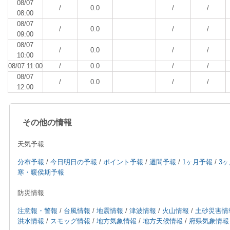
08/07
/
0.0
/
/
08:00
08/07
/
0.0
/
/
09:00
08/07
/
0.0
/
/
10:00
08/07 11:00
/
0.0
/
/
08/07
/
0.0
/
/
12:00
その他の情報
天気予報
分布予報
/
今日明日の予報
/
ポイント予報
/
週間予報
/
1ヶ月予報
/
3
寒・暖侯期予報
防災情報
注意報・警報
/
台風情報
/
地震情報
/
津波情報
/
火山情報
/
土砂災害情
洪水情報
/
スモッグ情報
/
地方気象情報
/
地方天候情報
/
府県気象情報