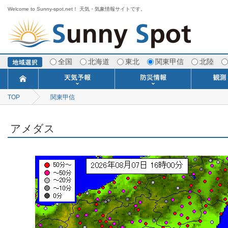
Welcome to Sunny-spot.net！ 天気・気象情報サイトです。
全国
北海道
東北
関東甲信
北陸
TOP
関東甲信
今日明日の天気
寒・暖候期予報
ポイント予報
週間天気予報
世界の天気
1ヶ月予報
3ヶ月予報
分布予報
海上予報
TOPICS
注意報・警報
土砂警戒情報
スモッグ情報
地方気象情報
地方天候情報
府県気象情報
府県天候情報
台風情報
地震情報
津波情報
火山情報
竜巻情報
洪水情報
海上警報
雨雲レーダ
ウィンド
専門天気
MET
潮汐
河川
生
季
専
紫
エ
海
ダ
風
ア
落
気
空
波
風
アメダス