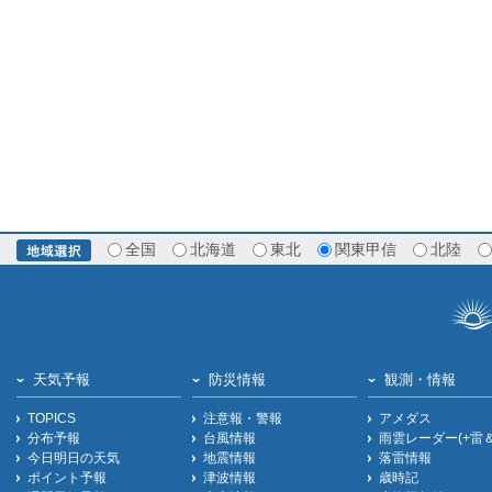
全国
北海道
東北
関東甲信
北陸
天気予報
防災情報
観測・情報
TOPICS
注意報・警報
アメダス
分布予報
台風情報
雨雲レーダー(+雷
今日明日の天気
地震情報
落雷情報
ポイント予報
津波情報
歳時記