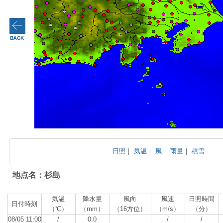
日照
｜
気温
｜
風
｜
雨量
｜
積雪
地点名：杉島
気温
降水量
風向
風速
日照時間
日付時刻
（℃）
（mm）
（16方位）
（m/s）
（分）
08/05 11:00
/
0.0
/
/