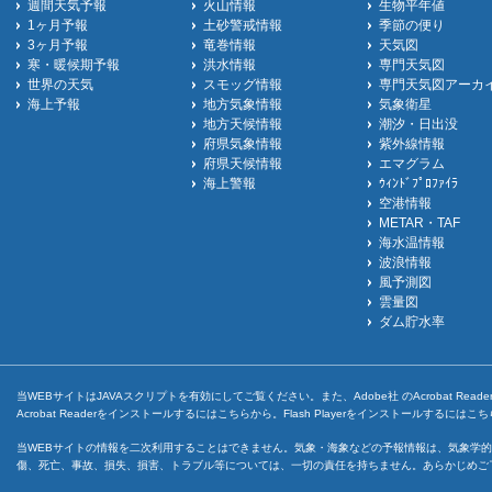
週間天気予報
火山情報
生物平年値
1ヶ月予報
土砂警戒情報
季節の便り
3ヶ月予報
竜巻情報
天気図
寒・暖候期予報
洪水情報
専門天気図
世界の天気
スモッグ情報
専門天気図アーカ
海上予報
地方気象情報
気象衛星
地方天候情報
潮汐・日出没
府県気象情報
紫外線情報
府県天候情報
エマグラム
海上警報
ｳｨﾝﾄﾞﾌﾟﾛﾌｧｲﾗ
空港情報
METAR・TAF
海水温情報
波浪情報
風予測図
雲量図
ダム貯水率
当WEBサイトはJAVAスクリプトを有効にしてご覧ください。また、Adobe社 のAcrobat ReaderとF
Acrobat Readerをインストールするには
こちら
から。Flash Playerをインストールするには
こち
当WEBサイトの情報を二次利用することはできません。気象・海象などの予報情報は、気象学的
傷、死亡、事故、損失、損害、トラブル等については、一切の責任を持ちません。あらかじめご