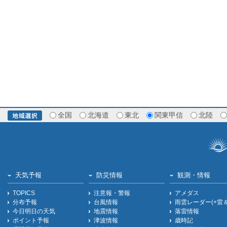
全国
北海道
東北
関東甲信
北陸
天気予報
防災情報
観測・情報
TOPICS
注意報・警報
アメダス
分布予報
台風情報
雨雲レーダー(+雷
今日明日の天気
地震情報
落雷情報
ポイント予報
津波情報
歳時記