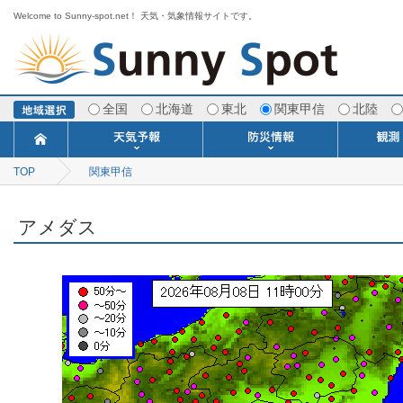
Welcome to Sunny-spot.net！ 天気・気象情報サイトです。
全国
北海道
東北
関東甲信
北陸
TOP
関東甲信
今日明日の天気
寒・暖候期予報
ポイント予報
週間天気予報
世界の天気
1ヶ月予報
3ヶ月予報
分布予報
海上予報
TOPICS
注意報・警報
土砂警戒情報
スモッグ情報
地方気象情報
地方天候情報
府県気象情報
府県天候情報
台風情報
地震情報
津波情報
火山情報
竜巻情報
洪水情報
海上警報
雨雲レーダ
ウィンド
専門天気
MET
潮汐
河川
生
季
専
紫
エ
海
ダ
風
ア
落
気
空
波
風
アメダス