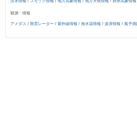
洪水情報
/
スモッグ情報
/
地方気象情報
/
地方天候情報
/
府県気象情報
観測・情報
アメダス
/
雨雲レーダー
/
紫外線情報
/
海水温情報
/
波浪情報
/
風予測