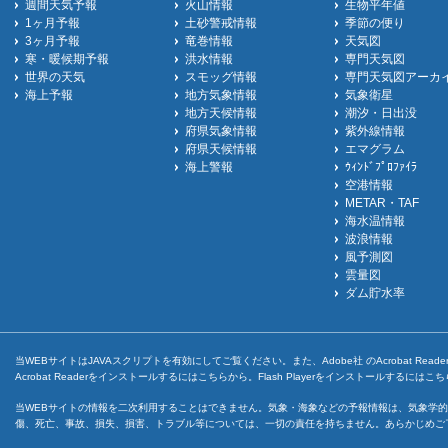
週間天気予報
火山情報
生物平年値
1ヶ月予報
土砂警戒情報
季節の便り
3ヶ月予報
竜巻情報
天気図
寒・暖候期予報
洪水情報
専門天気図
世界の天気
スモッグ情報
専門天気図アーカ
海上予報
地方気象情報
気象衛星
地方天候情報
潮汐・日出没
府県気象情報
紫外線情報
府県天候情報
エマグラム
海上警報
ｳｨﾝﾄﾞﾌﾟﾛﾌｧｲﾗ
空港情報
METAR・TAF
海水温情報
波浪情報
風予測図
雲量図
ダム貯水率
当WEBサイトはJAVAスクリプトを有効にしてご覧ください。また、Adobe社 のAcrobat ReaderとF
Acrobat Readerをインストールするには
こちら
から。Flash Playerをインストールするには
こち
当WEBサイトの情報を二次利用することはできません。気象・海象などの予報情報は、気象学的
傷、死亡、事故、損失、損害、トラブル等については、一切の責任を持ちません。あらかじめご