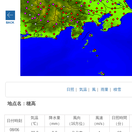
日照
｜
気温
｜
風
｜
雨量
｜
積雪
地点名：穂高
気温
降水量
風向
風速
日照時間
日付時刻
（℃）
（mm）
（16方位）
（m/s）
（分）
08/06