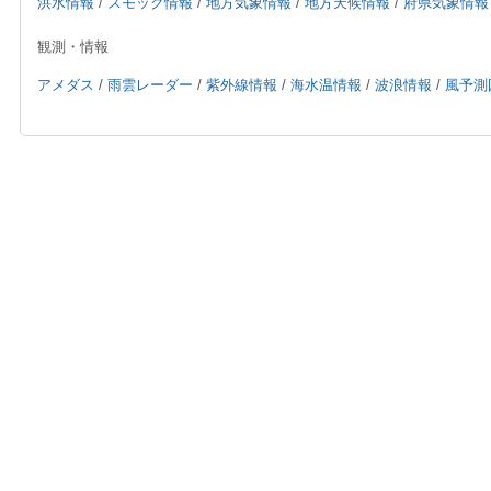
洪水情報
/
スモッグ情報
/
地方気象情報
/
地方天候情報
/
府県気象情報
観測・情報
アメダス
/
雨雲レーダー
/
紫外線情報
/
海水温情報
/
波浪情報
/
風予測