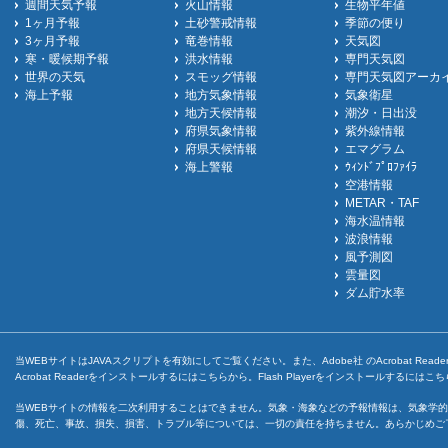
週間天気予報
火山情報
生物平年値
1ヶ月予報
土砂警戒情報
季節の便り
3ヶ月予報
竜巻情報
天気図
寒・暖候期予報
洪水情報
専門天気図
世界の天気
スモッグ情報
専門天気図アーカ
海上予報
地方気象情報
気象衛星
地方天候情報
潮汐・日出没
府県気象情報
紫外線情報
府県天候情報
エマグラム
海上警報
ｳｨﾝﾄﾞﾌﾟﾛﾌｧｲﾗ
空港情報
METAR・TAF
海水温情報
波浪情報
風予測図
雲量図
ダム貯水率
当WEBサイトはJAVAスクリプトを有効にしてご覧ください。また、Adobe社 のAcrobat ReaderとF
Acrobat Readerをインストールするには
こちら
から。Flash Playerをインストールするには
こち
当WEBサイトの情報を二次利用することはできません。気象・海象などの予報情報は、気象学的
傷、死亡、事故、損失、損害、トラブル等については、一切の責任を持ちません。あらかじめご