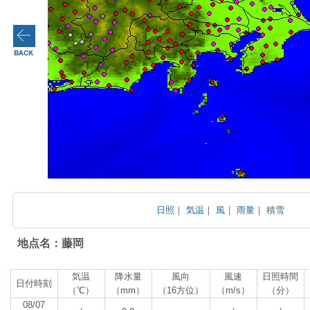
日照
｜
気温
｜
風
｜
雨量
｜
積雪
地点名：藤岡
気温
降水量
風向
風速
日照時間
日付時刻
（℃）
（mm）
（16方位）
（m/s）
（分）
08/07