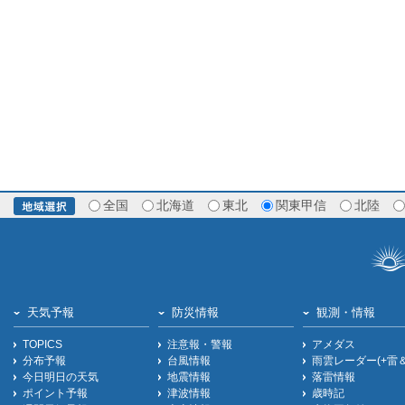
全国
北海道
東北
関東甲信
北陸
天気予報
防災情報
観測・情報
TOPICS
注意報・警報
アメダス
分布予報
台風情報
雨雲レーダー(+雷
今日明日の天気
地震情報
落雷情報
ポイント予報
津波情報
歳時記