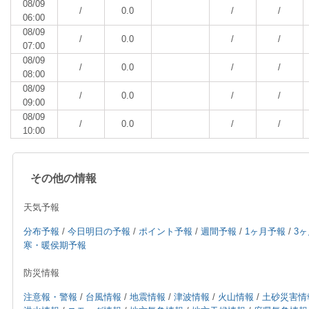
08/09
/
0.0
/
/
06:00
08/09
/
0.0
/
/
07:00
08/09
/
0.0
/
/
08:00
08/09
/
0.0
/
/
09:00
08/09
/
0.0
/
/
10:00
その他の情報
天気予報
分布予報
/
今日明日の予報
/
ポイント予報
/
週間予報
/
1ヶ月予報
/
3
寒・暖侯期予報
防災情報
注意報・警報
/
台風情報
/
地震情報
/
津波情報
/
火山情報
/
土砂災害情