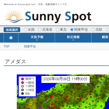
Welcome to Sunny-spot.net！ 天気・気象情報サイトです。
全国
北海道
東北
関東甲信
北陸
TOP
関東甲信
今日明日の天気
寒・暖候期予報
ポイント予報
週間天気予報
世界の天気
1ヶ月予報
3ヶ月予報
分布予報
海上予報
TOPICS
注意報・警報
土砂警戒情報
スモッグ情報
地方気象情報
地方天候情報
府県気象情報
府県天候情報
台風情報
地震情報
津波情報
火山情報
竜巻情報
洪水情報
海上警報
雨雲レーダ
ウィンド
専門天気
MET
潮汐
河川
生
季
専
紫
エ
海
ダ
風
ア
落
気
空
波
風
アメダス