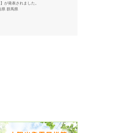
報
】が発表されました。
島県 群馬県
出没、パワーアップ＆リニューアル
気予報 温湿度計の販売を開始
境予報を開始
況レポート発表開始！
時計の販売を開始
ト通知サービス開始！
新型登場！
 観測・測定機器の販売を開始
雷情報開始しました
ﾝ用のサイト作成！