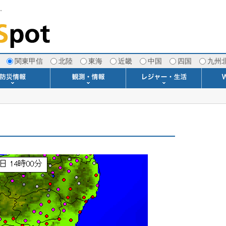
す。
関東甲信
北陸
東海
近畿
中国
四国
九州
注意報・警報
土砂警戒情報
スモッグ情報
地方気象情報
地方天候情報
府県気象情報
府県天候情報
台風情報
地震情報
津波情報
火山情報
竜巻情報
洪水情報
海上警報
雨雲レーダー(+雷＆竜巻)
ウィンドプロファイラー
専門天気図アーカイブ
METAR・TAF
潮汐・日出没
河川水位情報
生物平年値
季節の便り
専門天気図
紫外線情報
エマグラム
海水温情報
ダム貯水率
風予測図2
アメダス
落雷情報
気象衛星
空港情報
波浪情報
風予測図
歳時記
天気図
雲量図
動画ライブラリー
生活・環境予報
琵琶湖[波情報]
桜開花[2026]
サーフィン
サッカー場
推定日射量
紅葉[2025]
ドライブ
キャンプ
ゴルフ
野球場
競馬場
スカイ
お散歩
釣り
洗濯
壁
グ
ポ
We