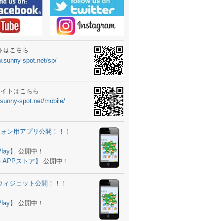
ーターニュータイプ新登場！
ォン ウィジェット公開
士スクールの御案内
ｻｲﾄはこちら
w.sunny-spot.net/sp/
所を移転しました。
 更新
サイトはこちら
.sunny-spot.net/mobile/
サイト OPEN！
 追加
フォン用アプリ公開！！！
。
ーター輸入販売開始！
Play】
公開中！
 APPストア】
公開中！
ォン アプリ バージョンアップ
d用ウィジェット公開！！！
ツ 追加
。
Play】
公開中！