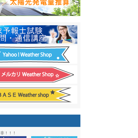
日間予報オプション追加
！
温度計
&
天気管
新色登場！
アル第２弾：本サイト Update!
ーアル第１弾：英語ページOPEN
&週間波浪図を10日に延長しました
電量の推算はじめました
通知サービス「お天気見張り番」開始
図追加しました。
信講座に解析ツール追加！！
図アーカイブ開始！！
ォン アプリ バージョンアップ
是非！！！