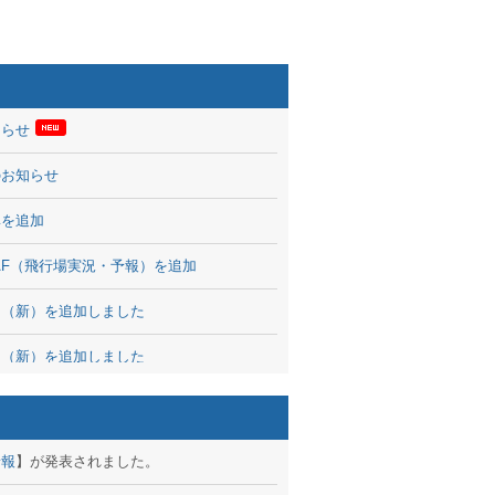
知らせ
のお知らせ
率を追加
 TAF（飛行場実況・予報）を追加
図（新）を追加しました
図（新）を追加しました
波情報を公開
出没、ブログパーツ公開
予報
】が発表されました。
brary 開始しました！