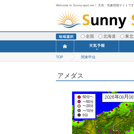
Welcome to Sunny-spot.net！ 天気・気象情報サイトで
全国
北海道
東北
TOP
関東甲信
今日明日の天気
寒・暖候期予報
ポイント予報
週間天気予報
世界の天気
1ヶ月予報
3ヶ月予報
分布予報
海上予報
TOPICS
アメダス