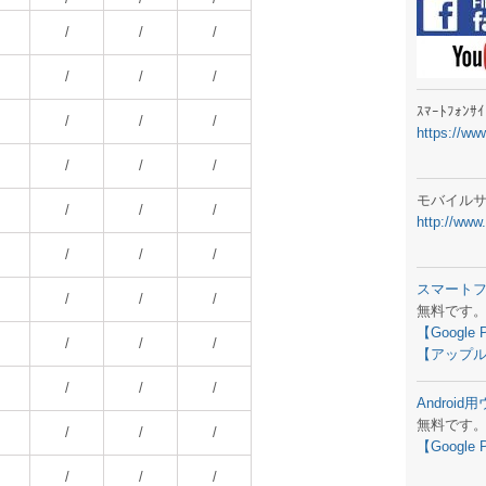
ラジオメ
/
/
/
スマートフ
/
/
/
気象予報
ｽﾏｰﾄﾌｫﾝ
/
/
/
https://ww
弊社事務
/
/
/
生物平年値
モバイル
/
/
/
http://www
予報士学習
/
/
/
専門天気図
スマート
/
/
/
無料です
ラジオメ
【Google 
/
/
/
【アップル
スマートフ
/
/
/
Androi
お天気パー
無料です
/
/
/
【Google 
/
/
/