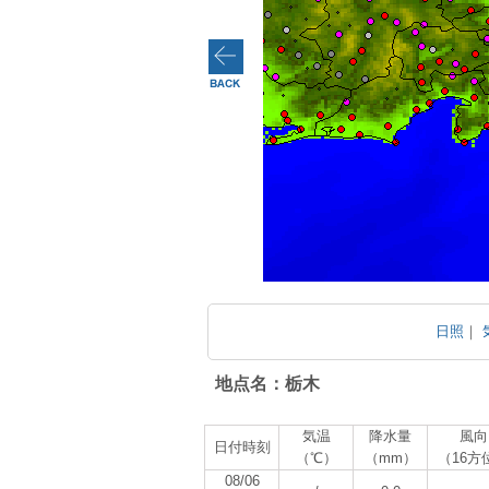
日照
｜
地点名：栃木
気温
降水量
風向
日付時刻
（℃）
（mm）
（16方
08/06