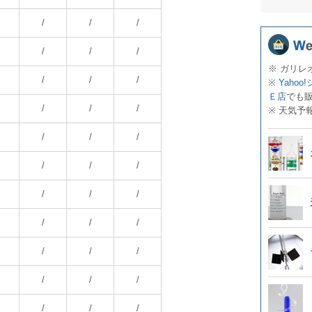
/
/
/
/
/
/
※ ガリレ
/
/
/
※
Yahoo
Ｅ店
でも
/
/
/
※ 天気予
/
/
/
/
/
/
/
/
/
/
/
/
/
/
/
/
/
/
/
/
/