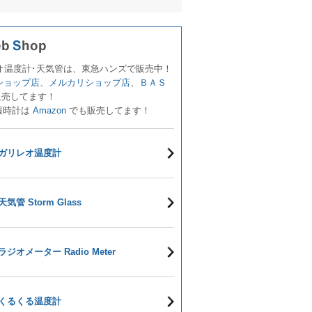
オ温度計･天気管は、東急ハンズで販売中！
!ショップ店
、
メルカリショップ店
、
ＢＡＳ
販売してます！
報時計は
Amazon
でも販売してます！
ガリレオ温度計
天気管 Storm Glass
ラジオメーター Radio Meter
くるくる温度計