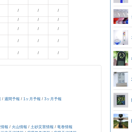
/
/
/
/
/
/
/
/
/
/
/
/
/
/
/
報
/
週間予報
/
1ヶ月予報
/
3ヶ月予報
波情報
/
火山情報
/
土砂災害情報
/
竜巻情報