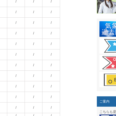
結露 10
/
/
/
ガリレオ
/
/
/
HPリニュー
/
/
/
HPリニュ
/
/
/
週間天気図
/
/
/
太陽光発
/
/
/
気象情報
/
/
/
週間波浪
/
/
/
予報士通
/
/
/
専門天気
/
/
/
ご案内
スマートフ
/
/
/
こちらも
/
/
/