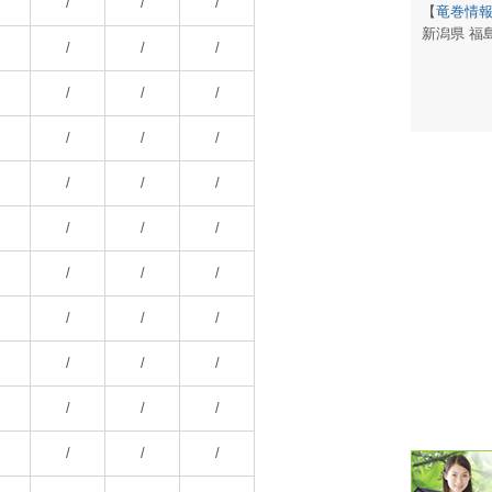
/
/
/
【
竜巻情
新潟県 福
潮汐・日
/
/
/
壁掛け 天
/
/
/
生活・環
/
/
/
気象・海
/
/
/
天気予報 
/
/
/
パトライ
/
/
/
天気管 
/
/
/
ポータブル
/
/
/
落雷・発
/
/
/
ｽﾏｰﾄﾌｫ
/
/
/