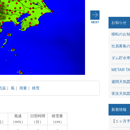
お知らせ
移転のお
社員募集
ダム貯水
METAR
週間天気
気温
｜
風
｜
雨量
｜
積雪
実況天気
琵琶湖の
新着情報
風速
日照時間
積雪量
潮汐・日
【
１ヶ月
位）
（m/s）
（分）
（cm）
動画 - Li