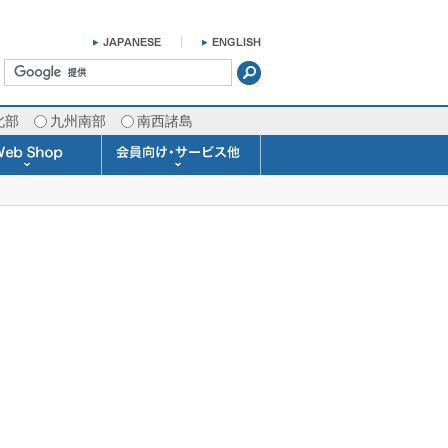
北部
九州南部
南西諸島
掛け時計 温湿度計
ラスバロメーター
ータブル観測機器
b Shopについて
ガリレオ温度計
ガリレオ＆バロ
ラジオメーター
くるくる温度計
発送・お支払い
天気予報時計
天気管
雨量計
概況&イメージサービス
APIデータ提供サービス
各種 気象データの配信
予報士による予報業務
警告灯 通知サービス
長期予報･1ヶ月予報
気象・海況レポート
気象予報士サービス
FAX情報サービス
ラボ (SSI 研究室)
予報士通信講座
専門天気図配信
予報士スクール
お天気パーツ
Pro-Weather
Air-Condition
Sea-Master
メール通知
携帯アプリ
結露予報
Twitter