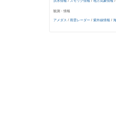
洪水情報
/
スモッグ情報
/
地方気象情報
観測・情報
アメダス
/
雨雲レーダー
/
紫外線情報
/