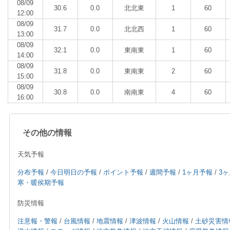
08/09
30.6
0.0
北北東
1
60
12:00
08/09
31.7
0.0
北北西
1
60
13:00
08/09
32.1
0.0
東南東
1
60
14:00
08/09
31.8
0.0
東南東
2
60
15:00
08/09
30.8
0.0
南南東
4
60
16:00
その他の情報
天気予報
分布予報
/
今日明日の予報
/
ポイント予報
/
週間予報
/
1ヶ月予報
/
3
寒・暖侯期予報
防災情報
注意報・警報
/
台風情報
/
地震情報
/
津波情報
/
火山情報
/
土砂災害情