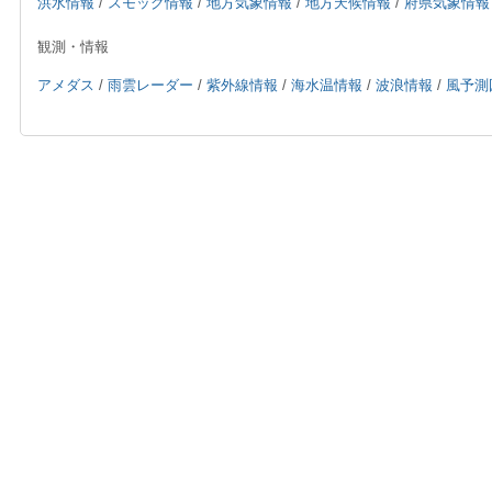
洪水情報
/
スモッグ情報
/
地方気象情報
/
地方天候情報
/
府県気象情報
観測・情報
アメダス
/
雨雲レーダー
/
紫外線情報
/
海水温情報
/
波浪情報
/
風予測