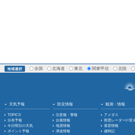
全国
北海道
東北
関東甲信
北陸
天気予報
防災情報
観測・情報
TOPICS
注意報・警報
アメダス
分布予報
台風情報
雨雲レーダー(+雷
今日明日の天気
地震情報
落雷情報
ポイント予報
津波情報
歳時記