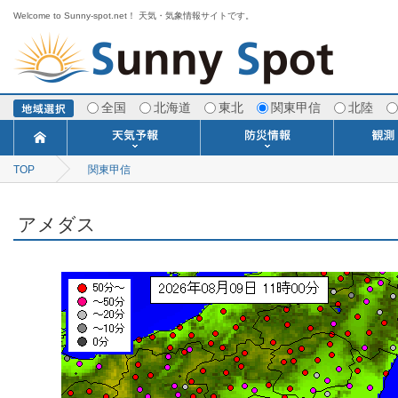
Welcome to Sunny-spot.net！ 天気・気象情報サイトです。
全国
北海道
東北
関東甲信
北陸
TOP
関東甲信
今日明日の天気
寒・暖候期予報
ポイント予報
週間天気予報
世界の天気
1ヶ月予報
3ヶ月予報
分布予報
海上予報
TOPICS
注意報・警報
土砂警戒情報
スモッグ情報
地方気象情報
地方天候情報
府県気象情報
府県天候情報
台風情報
地震情報
津波情報
火山情報
竜巻情報
洪水情報
海上警報
雨雲レーダ
ウィンド
専門天気
MET
潮汐
河川
生
季
専
紫
エ
海
ダ
風
ア
落
気
空
波
風
アメダス