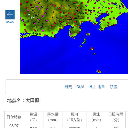
日照
｜
気温
｜
風
｜
雨量
｜
積雪
地点名：大田原
気温
降水量
風向
風速
日照時間
日付時刻
（℃）
（mm）
（16方位）
（m/s）
（分）
08/07