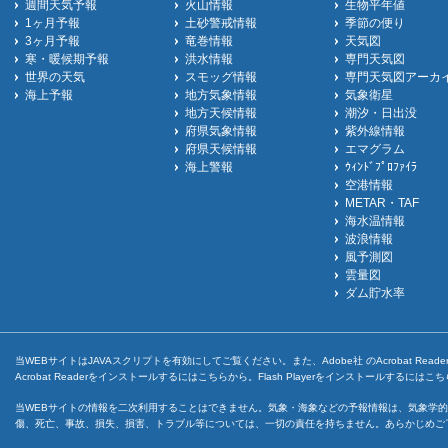
週間天気予報
火山情報
生物平年値
1ヶ月予報
土砂警戒情報
季節の便り
3ヶ月予報
竜巻情報
天気図
寒・暖候期予報
洪水情報
専門天気図
世界の天気
スモッグ情報
専門天気図アーカ
海上予報
地方気象情報
気象衛星
地方天候情報
潮汐・日出没
府県気象情報
紫外線情報
府県天候情報
エマグラム
海上警報
ｳｨﾝﾄﾞﾌﾟﾛﾌｧｲﾗ
空港情報
METAR・TAF
海水温情報
波浪情報
風予測図
雲量図
ダム貯水率
当WEBサイトはJAVAスクリプトを有効にしてご覧ください。また、Adobe社 のAcrobat ReaderとF
Acrobat Readerをインストールするには
こちら
から。Flash Playerをインストールするには
こち
当WEBサイトの情報を二次利用することはできません。気象・海象などの予報情報は、気象学的
傷、死亡、事故、損失、損害、トラブル等については、一切の責任を持ちません。あらかじめご