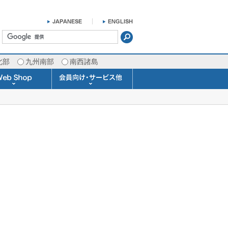
北部
九州南部
南西諸島
掛け時計 温湿度計
ラスバロメーター
ータブル観測機器
b Shopについて
ガリレオ温度計
ガリレオ＆バロ
ラジオメーター
くるくる温度計
発送・お支払い
天気予報時計
天気管
雨量計
概況&イメージサービス
APIデータ提供サービス
各種 気象データの配信
予報士による予報業務
警告灯 通知サービス
長期予報･1ヶ月予報
気象・海況レポート
気象予報士サービス
FAX情報サービス
ラボ (SSI 研究室)
予報士通信講座
専門天気図配信
予報士スクール
お天気パーツ
Pro-Weather
Air-Condition
Sea-Master
メール通知
携帯アプリ
結露予報
Twitter