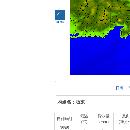
日照
｜
地点名：板東
気温
降水量
風向
日付時刻
（℃）
（mm）
（16方
08/05