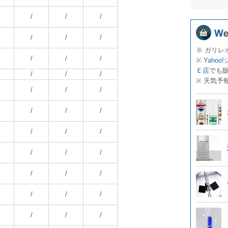
/
/
/
/
/
/
※ ガリレ
/
/
/
※
Yahoo
Ｅ店
でも
/
/
/
※ 天気予
/
/
/
/
/
/
/
/
/
/
/
/
/
/
/
/
/
/
/
/
/