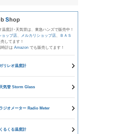
オ温度計･天気管は、東急ハンズで販売中！
!ショップ店
、
メルカリショップ店
、
ＢＡＳ
販売してます！
報時計は
Amazon
でも販売してます！
ガリレオ温度計
天気管 Storm Glass
ラジオメーター Radio Meter
くるくる温度計