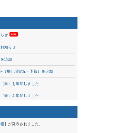
知らせ
のお知らせ
率を追加
 TAF（飛行場実況・予報）を追加
図（新）を追加しました
図（新）を追加しました
波情報を公開
出没、ブログパーツ公開
予報
】が発表されました。
brary 開始しました！