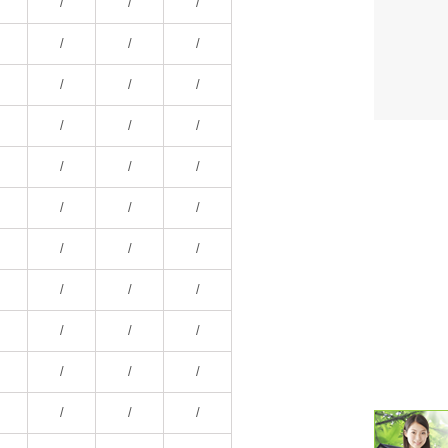
/
/
/
潮汐・日
/
/
/
壁掛け 天
/
/
/
生活・環
/
/
/
気象・海
/
/
/
天気予報 
/
/
/
パトライ
/
/
/
天気管 
/
/
/
ポータブル
/
/
/
落雷・発
/
/
/
ｽﾏｰﾄﾌｫ
/
/
/