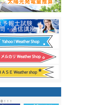
日間予報オプション追加
！
温度計
&
天気管
新色登場！
アル第２弾：本サイト Update!
ーアル第１弾：英語ページOPEN
&週間波浪図を10日に延長しました
電量の推算はじめました
通知サービス「お天気見張り番」開始
図追加しました。
信講座に解析ツール追加！！
図アーカイブ開始！！
ォン アプリ バージョンアップ
是非！！！