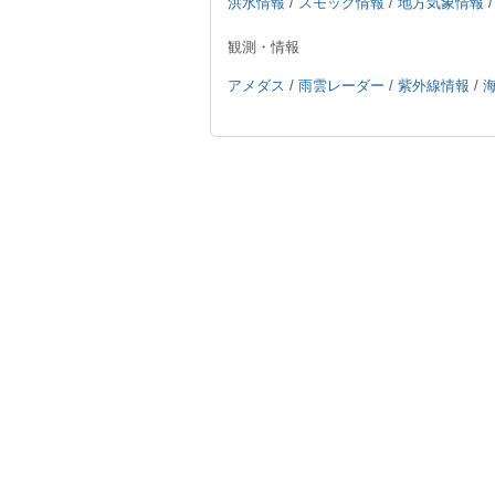
洪水情報
/
スモッグ情報
/
地方気象情報
観測・情報
アメダス
/
雨雲レーダー
/
紫外線情報
/