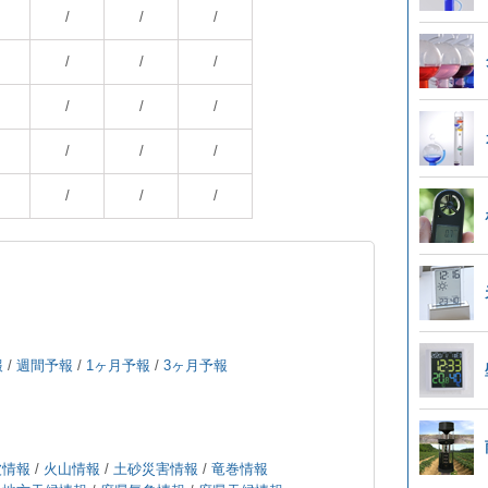
/
/
/
/
/
/
/
/
/
/
/
/
/
/
/
報
/
週間予報
/
1ヶ月予報
/
3ヶ月予報
波情報
/
火山情報
/
土砂災害情報
/
竜巻情報