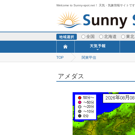
Welcome to Sunny-spot.net！ 天気・気象情報サイトで
全国
北海道
東北
TOP
関東甲信
今日明日の天気
寒・暖候期予報
ポイント予報
週間天気予報
世界の天気
1ヶ月予報
3ヶ月予報
分布予報
海上予報
TOPICS
アメダス