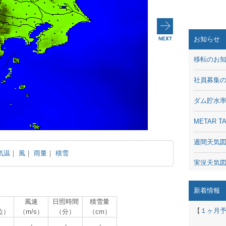
お知らせ
移転のお
社員募集
ダム貯水
METAR
週間天気
気温
｜
風
｜
雨量
｜
積雪
実況天気
琵琶湖の
新着情報
風速
日照時間
積雪量
潮汐・日
【
１ヶ月
位）
（m/s）
（分）
（cm）
動画 - Li