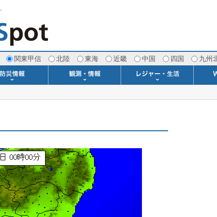
す。
関東甲信
北陸
東海
近畿
中国
四国
九州
注意報・警報
土砂警戒情報
スモッグ情報
地方気象情報
地方天候情報
府県気象情報
府県天候情報
台風情報
地震情報
津波情報
火山情報
竜巻情報
洪水情報
海上警報
雨雲レーダー(+雷＆竜巻)
ウィンドプロファイラー
専門天気図アーカイブ
METAR・TAF
潮汐・日出没
河川水位情報
生物平年値
季節の便り
専門天気図
紫外線情報
エマグラム
海水温情報
ダム貯水率
風予測図2
アメダス
落雷情報
気象衛星
空港情報
波浪情報
風予測図
歳時記
天気図
雲量図
動画ライブラリー
生活・環境予報
琵琶湖[波情報]
桜開花[2026]
サーフィン
サッカー場
推定日射量
紅葉[2025]
ドライブ
キャンプ
ゴルフ
野球場
競馬場
スカイ
お散歩
釣り
洗濯
壁
グ
ポ
We