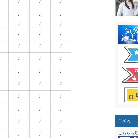
結露 10
/
/
/
ガリレオ
/
/
/
/
/
/
HPリニュー
/
/
/
HPリニュ
/
/
/
週間天気図
/
/
/
太陽光発
/
/
/
気象情報
/
/
/
週間波浪
/
/
/
予報士通
/
/
/
専門天気
ご案内
/
/
/
スマートフ
こちらも
/
/
/