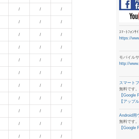
ラジオメ
/
/
/
スマートフ
/
/
/
気象予報
ｽﾏｰﾄﾌｫﾝ
/
/
/
https://ww
弊社事務
/
/
/
生物平年値
モバイル
/
/
/
http://www
予報士学習
/
/
/
専門天気図
スマート
/
/
/
無料です
ラジオメ
【Google 
/
/
/
【アップル
スマートフ
/
/
/
Androi
お天気パー
無料です
/
/
/
【Google 
/
/
/