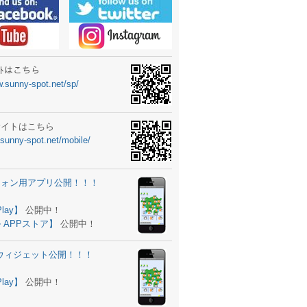
ーターニュータイプ新登場！
ォン ウィジェット公開
士スクールの御案内
ｻｲﾄはこちら
w.sunny-spot.net/sp/
所を移転しました。
 更新
サイトはこちら
.sunny-spot.net/mobile/
サイト OPEN！
 追加
フォン用アプリ公開！！！
。
ーター輸入販売開始！
Play】
公開中！
 APPストア】
公開中！
ォン アプリ バージョンアップ
d用ウィジェット公開！！！
ツ 追加
。
Play】
公開中！