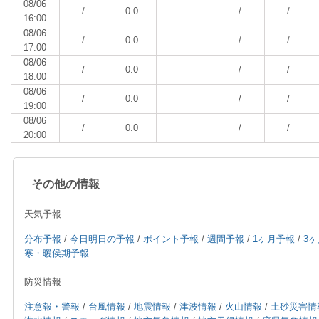
08/06
/
0.0
/
/
16:00
08/06
/
0.0
/
/
17:00
08/06
/
0.0
/
/
18:00
08/06
/
0.0
/
/
19:00
08/06
/
0.0
/
/
20:00
その他の情報
天気予報
分布予報
/
今日明日の予報
/
ポイント予報
/
週間予報
/
1ヶ月予報
/
3
寒・暖侯期予報
防災情報
注意報・警報
/
台風情報
/
地震情報
/
津波情報
/
火山情報
/
土砂災害情