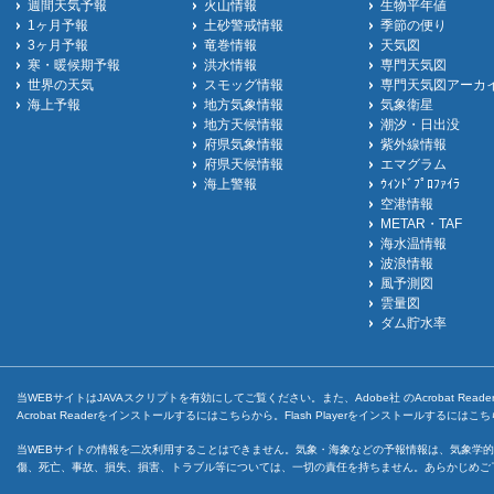
週間天気予報
火山情報
生物平年値
1ヶ月予報
土砂警戒情報
季節の便り
3ヶ月予報
竜巻情報
天気図
寒・暖候期予報
洪水情報
専門天気図
世界の天気
スモッグ情報
専門天気図アーカ
海上予報
地方気象情報
気象衛星
地方天候情報
潮汐・日出没
府県気象情報
紫外線情報
府県天候情報
エマグラム
海上警報
ｳｨﾝﾄﾞﾌﾟﾛﾌｧｲﾗ
空港情報
METAR・TAF
海水温情報
波浪情報
風予測図
雲量図
ダム貯水率
当WEBサイトはJAVAスクリプトを有効にしてご覧ください。また、Adobe社 のAcrobat ReaderとF
Acrobat Readerをインストールするには
こちら
から。Flash Playerをインストールするには
こち
当WEBサイトの情報を二次利用することはできません。気象・海象などの予報情報は、気象学的
傷、死亡、事故、損失、損害、トラブル等については、一切の責任を持ちません。あらかじめご