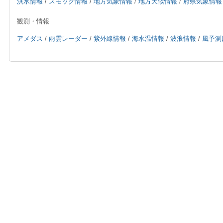
洪水情報
/
スモッグ情報
/
地方気象情報
/
地方天候情報
/
府県気象情報
観測・情報
アメダス
/
雨雲レーダー
/
紫外線情報
/
海水温情報
/
波浪情報
/
風予測