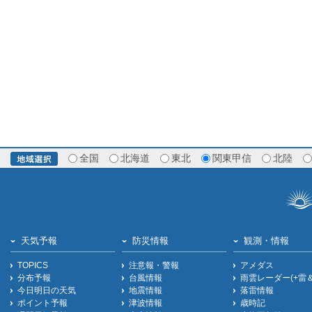
全国
北海道
東北
関東甲信
北陸
天気予報
防災情報
観測・情報
TOPICS
注意報・警報
アメダス
分布予報
台風情報
雨雲レーダー(+雷
今日明日の天気
地震情報
落雷情報
ポイント予報
津波情報
歳時記