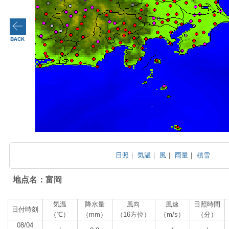
日照
｜
気温
｜
風
｜
雨量
｜
積雪
地点名：富岡
気温
降水量
風向
風速
日照時間
日付時刻
（℃）
（mm）
（16方位）
（m/s）
（分）
08/04