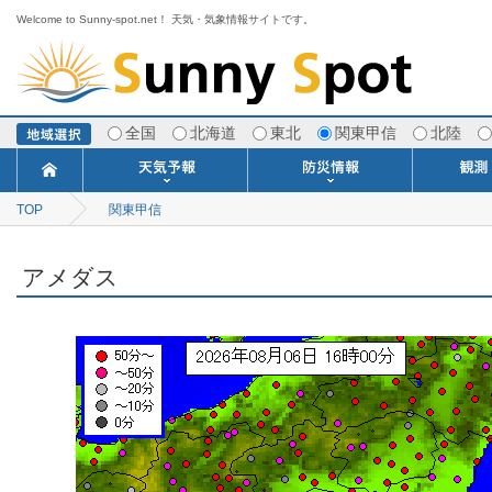
Welcome to Sunny-spot.net！ 天気・気象情報サイトです。
全国
北海道
東北
関東甲信
北陸
TOP
関東甲信
今日明日の天気
寒・暖候期予報
ポイント予報
週間天気予報
世界の天気
1ヶ月予報
3ヶ月予報
分布予報
海上予報
TOPICS
注意報・警報
土砂警戒情報
スモッグ情報
地方気象情報
地方天候情報
府県気象情報
府県天候情報
台風情報
地震情報
津波情報
火山情報
竜巻情報
洪水情報
海上警報
雨雲レーダ
ウィンド
専門天気
MET
潮汐
河川
生
季
専
紫
エ
海
ダ
風
ア
落
気
空
波
風
アメダス