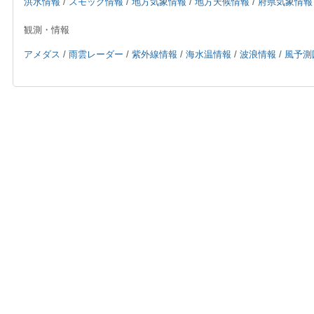
洪水情報
/
スモッグ情報
/
地方気象情報
/
地方天候情報
/
府県気象情報
観測・情報
アメダス
/
雨雲レーダー
/
紫外線情報
/
海水温情報
/
波浪情報
/
風予測