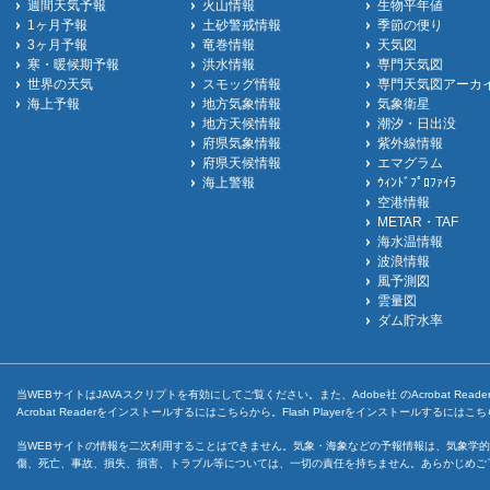
週間天気予報
火山情報
生物平年値
1ヶ月予報
土砂警戒情報
季節の便り
3ヶ月予報
竜巻情報
天気図
寒・暖候期予報
洪水情報
専門天気図
世界の天気
スモッグ情報
専門天気図アーカ
海上予報
地方気象情報
気象衛星
地方天候情報
潮汐・日出没
府県気象情報
紫外線情報
府県天候情報
エマグラム
海上警報
ｳｨﾝﾄﾞﾌﾟﾛﾌｧｲﾗ
空港情報
METAR・TAF
海水温情報
波浪情報
風予測図
雲量図
ダム貯水率
当WEBサイトはJAVAスクリプトを有効にしてご覧ください。また、Adobe社 のAcrobat ReaderとF
Acrobat Readerをインストールするには
こちら
から。Flash Playerをインストールするには
こち
当WEBサイトの情報を二次利用することはできません。気象・海象などの予報情報は、気象学的
傷、死亡、事故、損失、損害、トラブル等については、一切の責任を持ちません。あらかじめご