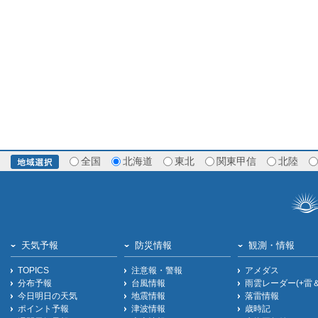
全国
北海道
東北
関東甲信
北陸
天気予報
防災情報
観測・情報
TOPICS
注意報・警報
アメダス
分布予報
台風情報
雨雲レーダー(+雷
今日明日の天気
地震情報
落雷情報
ポイント予報
津波情報
歳時記