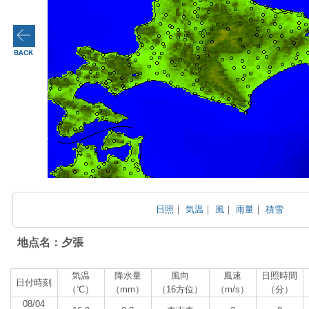
日照
｜
気温
｜
風
｜
雨量
｜
積雪
地点名：夕張
気温
降水量
風向
風速
日照時間
日付時刻
（℃）
（mm）
（16方位）
（m/s）
（分）
08/04