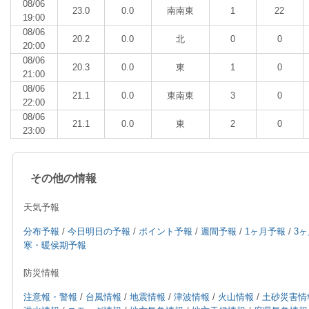
08/06
23.0
0.0
南南東
1
22
19:00
08/06
20.2
0.0
北
0
0
20:00
08/06
20.3
0.0
東
1
0
21:00
08/06
21.1
0.0
東南東
3
0
22:00
08/06
21.1
0.0
東
2
0
23:00
その他の情報
天気予報
分布予報
/
今日明日の予報
/
ポイント予報
/
週間予報
/
1ヶ月予報
/
3
寒・暖侯期予報
防災情報
注意報・警報
/
台風情報
/
地震情報
/
津波情報
/
火山情報
/
土砂災害情