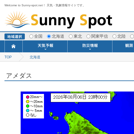
Welcome to Sunny-spot.net！ 天気・気象情報サイトです。
全国
北海道
東北
関東甲信
北陸
TOP
北海道
今日明日の天気
寒・暖候期予報
ポイント予報
週間天気予報
世界の天気
1ヶ月予報
3ヶ月予報
分布予報
海上予報
TOPICS
注意報・警報
土砂警戒情報
スモッグ情報
地方気象情報
地方天候情報
府県気象情報
府県天候情報
台風情報
地震情報
津波情報
火山情報
竜巻情報
洪水情報
海上警報
雨雲レーダ
ウィンド
専門天気
MET
潮汐
河川
生
季
専
紫
エ
海
ダ
風
ア
落
気
空
波
風
アメダス